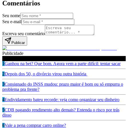
Comentários
Seu nome
Seu e-mail
Escreva seu comentário
Publicar
Publicidade
Leia também
1
Ganhou na bet? Que bom. Agora vem a parte difícil: tentar sacar
2
Depois dos 50, o divórcio virou outra história
3
Consignado do INSS mudou: prazo maior é bom ou só empurra o
problema pra frente?
4
Endividamento bateu recorde: veja como organizar seu dinheiro
5
CDB pagando rendimento alto demais? Entenda o risco por trás
disso
6
Vale a pena comprar carro online?