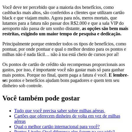
Você deve ter percebido que a maioria dos benefícios, como
cashbacks mais altos, são conferidos a clientes que utilizam cartão
black e que viajam muito. Agora para nós, meros mortais, que
lutamos para a fatura não passar dos R$2.000 e que a sala VIP do
aeroporto não passa de um sonho distante,
as opções são bem mais
restritas, exigindo um maior tempo de pesquisa e dedicação.
Principalmente porque entender todos os tipos de benefícios, como
pontuar, por onde pontuar e qual o melhor destino para os pontos e
milhas não é nada fácil… não à toa está cheio de cursos por aí!
Os pontos de cartão de crédito são recompensas proporcionais aos
gastos, por isso, é importante você não gastar mais só para ganhar
mais pontos. Porque no final, quem paga a fatura é você.
E lembre-
se:
pontos e benefícios ajudam bons pagadores e quem tem seu
dinheiro sob controle.
Você também pode gostar
Tudo que você precisa saber sobre milhas aéreas
Cartões que oferecem dinheiro de volta em vez de milhas
aéreas
Qual o melhor cartão internacional para você?
Pontos Livelo: Qual diferença eles fazem na sua vida?