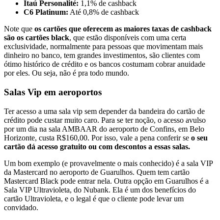
Itaú Personalité:
1,1% de cashback
C6 Platinum:
Até 0,8% de cashback
Note que
os cartões que oferecem as maiores taxas de cashback
são os cartões black
, que estão disponíveis com uma certa
exclusividade, normalmente para pessoas que movimentam mais
dinheiro no banco, tem grandes investimentos, são clientes com
ótimo histórico de crédito e os bancos costumam cobrar anuidade
por eles. Ou seja, não é pra todo mundo.
Salas Vip em aeroportos
Ter acesso a uma sala vip sem depender da bandeira do cartão de
crédito pode custar muito caro. Para se ter noção, o acesso avulso
por um dia na sala AMBAAR do aeroporto de Confins, em Belo
Horizonte, custa R$160,00. Por isso, vale a pena conferir se
o seu
cartão dá acesso gratuito ou com descontos a essas salas.
Um bom exemplo (e provavelmente o mais conhecido) é a sala VIP
da Mastercard no aeroporto de Guarulhos. Quem tem cartão
Mastercard Black pode entrar nela. Outra opção em Guarulhos é a
Sala VIP Ultravioleta, do Nubank. Ela é um dos benefícios do
cartão Ultravioleta, e o legal é que o cliente pode levar um
convidado.