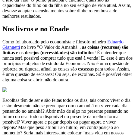
capacidades do filho ou da filha no seu estágio de vida atual. Assim,
deve-se adaptar os ensinamentos sobre dinheiro em busca de
melhores resultados.
Nos livros e no Enade
Como foi abordado pelo economista e filósofo mineiro
Eduardo
Giannetti
no livro "O Valor do Amanhã",
as coisas (recursos) são
finitas
e os
desejos (necessidades) são infinitos
! É entender que
nunca será possível comprar tudo que está à venda! E, esse é um dos
princípios e objetos de estudo da Economia. Não é uma questão de
pobreza ou riqueza, afinal as coisas são escassas para todos. Assim,
é uma questão de escassez! Ou seja, de escolhas. Só é possível obter
alguma coisa se abrir mão de outra.
Escolhas têm de ser e são feitas todos os dias, tais como: viver o dia
e simplesmente não se preocupar com o amanhã ou viver cada dia
pensando no amanhã? Abrir mão de algo no presente pensando no
futuro ou usar todo o disponível no presente da melhor forma
possível? Viver agora e pagar depois ou pagar agora e viver
depois? Mas que peso atribuir ao futuro, em contraposição ao
momento? Seria mais interessante colocar “mais vida em nossos