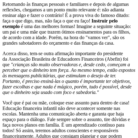
Retornando às finanças pessoais e familiares e depois de algumas
reflexões, chegamos a um ponto muito relevante é: não adianta
ensinar algo e fazer o contrário! É a prova viva do famoso ditado:
faça o que digo, mas, não faça o que eu faço!
Instruir pelo
exemplo
é uma das melhores formas! Imagine a seguinte situação:
um pai e uma mãe que trazem ótimos ensinamentos para os filhos,
de acordo com a idade. Porém, na hora do "vamos ver", são os
grandes sabotadores do orçamento e das finanças da casa.
Acerca disso, tem-se outra afirmação importante do presidente
da Associação Brasileira de Educadores Financeiros (Abefin) foi
que
"crianças são muito observadoras e, desde cedo, começam a
perceber que o dinheiro tem força. Ao mesmo tempo, estão expostos
às mensagens publicitárias, que estimulam o desejo de ter.
Portanto, é preciso ensiná-las o quanto é importante ter objetivos,
fazer escolhas e que nada é mágico, porém, tudo é possível, desde
que o dinheiro seja usado com foco e sabedoria."
Você que é pai ou mãe, coloque esse assunto para dentro de casa!
Educação financeira infantil não deve acontecer somente nas
escolas. Mantenha uma comunicação aberta e garanta que haja
espaço para o diálogo. Fale sempre sobre o assunto, tire dúvidas e
faça novos planos em família. É um aprendizado contínuo para
todos! Só assim, teremos adultos conscientes e responsáveis
financeiramente. Adultos que consigam planejar e que podem