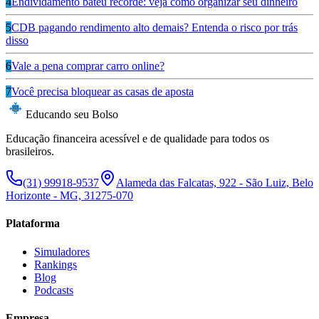
4
Endividamento bateu recorde: veja como organizar seu dinheiro
5
CDB pagando rendimento alto demais? Entenda o risco por trás
disso
6
Vale a pena comprar carro online?
7
Você precisa bloquear as casas de aposta
Educando seu Bolso
Educação financeira acessível e de qualidade para todos os
brasileiros.
(31) 99918-9537
Alameda das Falcatas, 922 - São Luiz, Belo
Horizonte - MG, 31275-070
Plataforma
Simuladores
Rankings
Blog
Podcasts
Empresa