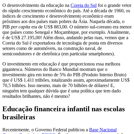
O desenvolvimento da educação na
Coreia do Sul
foi o grande vetor
do rápido crescimento econômico do país. Até a década de 1960, os
índices de crescimento e desenvolvimento econômico eram
próximos aos dos países mais pobres da Ásia. Naquela década, o
PIB
per capita
era de US$ 883,00. O número sul-coreano era menor
que países como Senegal e Moçambique, por exemplo. Atualmente,
é de US$ 27.195,00! Além disso, andando pelas ruas, vemos que a
Coreia do Sul é exportadora de tecnologia de ponta em diversos
setores como de automóveis, na construção naval, de
semicondutores e de eletrônica (em particular smartphones).
O investimento em educação é que proporcionou essa melhora
gigantesca. Números do Banco Mundial mostram que o
investimento gira em torno de 5% do PIB (Produto Interno Bruto)
que é US$ 1.411 trilhões, totalizando assim, aproximadamente US$
70,5 bilhões. Isso mesmo, mais de 70 bilhões de dólares! E,
ninguém tem qualquer dúvida que é uma política que tem dado
resultados brilhantes, não é mesmo?
Educação financeira infantil nas escolas
brasileiras
Recentemente, o Governo Federal publicou a
Base Nacional