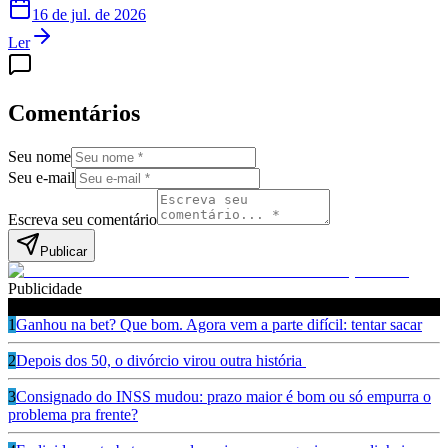
16 de jul. de 2026
Ler
Comentários
Seu nome
Seu e-mail
Escreva seu comentário
Publicar
Publicidade
Leia também
1
Ganhou na bet? Que bom. Agora vem a parte difícil: tentar sacar
2
Depois dos 50, o divórcio virou outra história
3
Consignado do INSS mudou: prazo maior é bom ou só empurra o
problema pra frente?