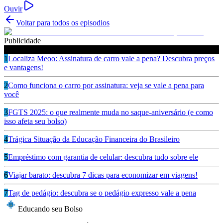
Ouvir
Voltar para todos os episodios
Publicidade
Ouça também
1
Localiza Meoo: Assinatura de carro vale a pena? Descubra preços
e vantagens!
2
Como funciona o carro por assinatura: veja se vale a pena para
você
3
FGTS 2025: o que realmente muda no saque-aniversário (e como
isso afeta seu bolso)
4
Trágica Situação da Educação Financeira do Brasileiro
5
Empréstimo com garantia de celular: descubra tudo sobre ele
6
Viajar barato: descubra 7 dicas para economizar em viagens!
7
Tag de pedágio: descubra se o pedágio expresso vale a pena
Educando seu Bolso