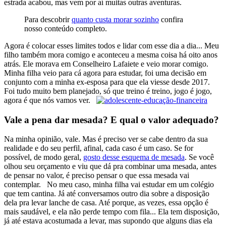
estrada acabou, mas vem por aí muitas outras aventuras.
Para descobrir
quanto custa morar sozinho
confira
nosso conteúdo completo.
Agora é colocar esses limites todos e lidar com esse dia a dia... Meu
filho também mora comigo e aconteceu a mesma coisa há oito anos
atrás. Ele morava em Conselheiro Lafaiete e veio morar comigo.
Minha filha veio para cá agora para estudar, foi uma decisão em
conjunto com a minha ex-esposa para que ela viesse desde 2017.
Foi tudo muito bem planejado, só que treino é treino, jogo é jogo,
agora é que nós vamos ver.
Vale a pena dar mesada? E qual o valor adequado?
Na minha opinião, vale. Mas é preciso ver se cabe dentro da sua
realidade e do seu perfil, afinal, cada caso é um caso. Se for
possível, de modo geral,
gosto desse esquema de mesada
. Se você
olhou seu orçamento e viu que dá pra combinar uma mesada, antes
de pensar no valor, é preciso pensar o que essa mesada vai
contemplar.
No meu caso, minha filha vai estudar em um colégio
que tem cantina. Já até conversamos outro dia sobre a disposição
dela pra levar lanche de casa. Até porque, as vezes, essa opção é
mais saudável, e ela não perde tempo com fila... Ela tem disposição,
já até estava acostumada a levar, mas supondo que alguns dias ela