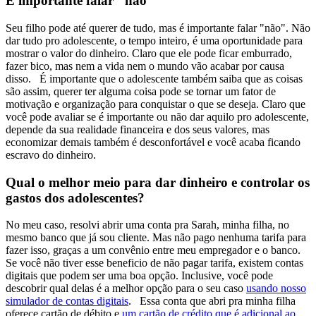
É importante falar "não"
Seu filho pode até querer de tudo, mas é importante falar "não". Não
dar tudo pro adolescente, o tempo inteiro, é uma oportunidade para
mostrar o valor do dinheiro. Claro que ele pode ficar emburrado,
fazer bico, mas nem a vida nem o mundo vão acabar por causa
disso.
É importante que o adolescente também saiba que as coisas
são assim, querer ter alguma coisa pode se tornar um fator de
motivação e organização para conquistar o que se deseja. Claro que
você pode avaliar se é importante ou não dar aquilo pro adolescente,
depende da sua realidade financeira e dos seus valores, mas
economizar demais também é desconfortável e você acaba ficando
escravo do dinheiro.
Qual o melhor meio para dar dinheiro e controlar os
gastos dos adolescentes?
No meu caso, resolvi abrir uma conta pra Sarah, minha filha, no
mesmo banco que já sou cliente. Mas não pago nenhuma tarifa para
fazer isso, graças a um convênio entre meu empregador e o banco.
Se você não tiver esse beneficio de não pagar tarifa, existem contas
digitais que podem ser uma boa opção. Inclusive, você pode
descobrir qual delas é a melhor opção para o seu caso
usando nosso
simulador de contas digitais
.
Essa conta que abri pra minha filha
oferece cartão de débito e
um cartão de crédito que é adicional ao