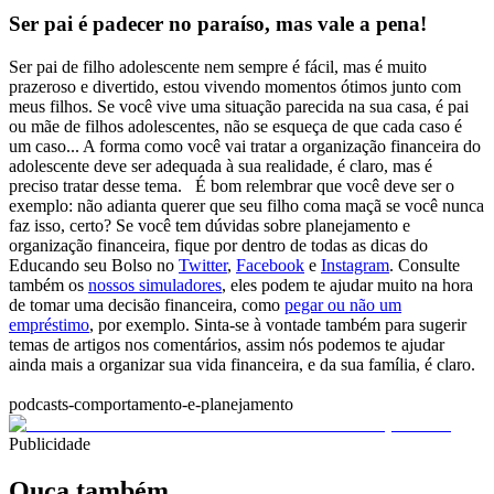
Ser pai é padecer no paraíso, mas vale a pena!
Ser pai de filho adolescente nem sempre é fácil, mas é muito
prazeroso e divertido, estou vivendo momentos ótimos junto com
meus filhos. Se você vive uma situação parecida na sua casa, é pai
ou mãe de filhos adolescentes, não se esqueça de que cada caso é
um caso... A forma como você vai tratar a organização financeira do
adolescente deve ser adequada à sua realidade, é claro, mas é
preciso tratar desse tema.
É bom relembrar que você deve ser o
exemplo: não adianta querer que seu filho coma maçã se você nunca
faz isso, certo? Se você tem dúvidas sobre planejamento e
organização financeira, fique por dentro de todas as dicas do
Educando seu Bolso no
Twitter
,
Facebook
e
Instagram
. Consulte
também os
nossos simuladores
, eles podem te ajudar muito na hora
de tomar uma decisão financeira, como
pegar ou não um
empréstimo
, por exemplo. Sinta-se à vontade também para sugerir
temas de artigos nos comentários, assim nós podemos te ajudar
ainda mais a organizar sua vida financeira, e da sua família, é claro.
podcasts-comportamento-e-planejamento
Publicidade
Ouça também