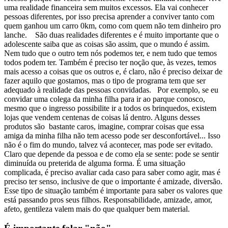
uma realidade financeira sem muitos excessos. Ela vai conhecer
pessoas diferentes, por isso precisa aprender a conviver tanto com
quem ganhou um carro 0km, como com quem não tem dinheiro pro
lanche.
São duas realidades diferentes e é muito importante que o
adolescente saiba que as coisas são assim, que o mundo é assim.
Nem tudo que o outro tem nós podemos ter, e nem tudo que temos
todos podem ter. Também é preciso ter noção que, às vezes, temos
mais acesso a coisas que os outros e, é claro, não é preciso deixar de
fazer aquilo que gostamos, mas o tipo de programa tem que ser
adequado à realidade das pessoas convidadas.
Por exemplo, se eu
convidar uma colega da minha filha para ir ao parque conosco,
mesmo que o ingresso possibilite ir a todos os brinquedos, existem
lojas que vendem centenas de coisas lá dentro. Alguns desses
produtos são bastante caros, imagine, comprar coisas que essa
amiga da minha filha não tem acesso pode ser desconfortável... Isso
não é o fim do mundo, talvez vá acontecer, mas pode ser evitado.
Claro que depende da pessoa e de como ela se sente: pode se sentir
diminuída ou preterida de alguma forma. É uma situação
complicada, é preciso avaliar cada caso para saber como agir, mas é
preciso ter senso, inclusive de que o importante é amizade, diversão.
Esse tipo de situação também é importante para saber os valores que
está passando pros seus filhos. Responsabilidade, amizade, amor,
afeto, gentileza valem mais do que qualquer bem material.