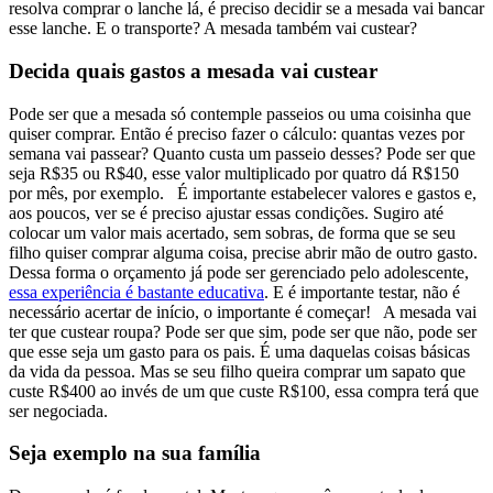
resolva comprar o lanche lá, é preciso decidir se a mesada vai bancar
esse lanche. E o transporte? A mesada também vai custear?
Decida quais gastos a mesada vai custear
Pode ser que a mesada só contemple passeios ou uma coisinha que
quiser comprar. Então é preciso fazer o cálculo: quantas vezes por
semana vai passear? Quanto custa um passeio desses? Pode ser que
seja R$35 ou R$40, esse valor multiplicado por quatro dá R$150
por mês, por exemplo.
É importante estabelecer valores e gastos e,
aos poucos, ver se é preciso ajustar essas condições. Sugiro até
colocar um valor mais acertado, sem sobras, de forma que se seu
filho quiser comprar alguma coisa, precise abrir mão de outro gasto.
Dessa forma o orçamento já pode ser gerenciado pelo adolescente,
essa experiência é bastante educativa
. E é importante testar, não é
necessário acertar de início, o importante é começar!
A mesada vai
ter que custear roupa? Pode ser que sim, pode ser que não, pode ser
que esse seja um gasto para os pais. É uma daquelas coisas básicas
da vida da pessoa. Mas se seu filho queira comprar um sapato que
custe R$400 ao invés de um que custe R$100, essa compra terá que
ser negociada.
Seja exemplo na sua família