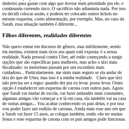
dinheiro para gastar com algo que tivesse mais prioridade pra ele, e
continuaria correndo risco. O sacrifício não adiantaria nada. Por isso
eu decidi colocar assim, e poderia ter colocado outros tickets no
mesmo esquema, como alimentação, por exemplo. Mas, no caso da
Sarah, essa situação também é diferente...
Filhos diferentes, realidades diferentes
Não quero entrar em discurso de gênero, mas infelizmente, sendo
ela menina, existem mais ricos aos quais está exposta: é a nossa
realidade. Nada pessoal contra Uber, até estão começando a surgir
opções que são específicas para mulheres, mas acho o táxi mais
fiscalizado: os motoristas passam por um escrutínio mais
cuidadoso... Particularmente, me sinto mais seguro se ela andar de
táxi do que de Uber, mas isso é a minha realidade.
Claro que táxi
não precisa ser a regra: quando der pra eu levar, posso levar. Outra
opção é estabelecer um esquema de carona com outros pais. Agora
que Sarah vai mudar de escola, vai fazer amizades mais constantes,
algumas amigas vão começar a ir lá em casa, ela também vai na casa
de outras amigas... Vou acabar conhecendo os pais delas, e por isso
vou poder fazer um rodízio de caronas. Ainda mais esse ano em que
a Sarah vai fazer 15 anos, as colegas também, então vão ter muitas
festas e esse esquema de carona com os pais amigos pode funcionar.