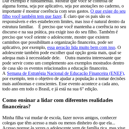
Dar exemplo é fundamental. Mostrar que você se controla de
alguma forma, seja por aplicativo, seja por anotações no caderno, o
importante é mostrar coerência com seus gastos.
O que exige do seu
filho você também tem que fazer
. É claro que os pais são os
responsáveis e eles estabelecem limites, mas isso é natural dentro da
estrutura familiar.
É preciso que você mantenha a coerência no seu
discurso e na sua prática, pra exigir isso do seu filho. Também é
preciso que você oriente o adolescente, mostre que existem
caminhos que possibilitam a organização financeira, pode ser
aplicativo, por exemplo,
essa geração lida muito bem com isso
. O
adolescente também pode escolher qual opção gosta mais, qual se
adequa mais à necessidade dele.
Outra maneira interessante que
pode servir como um complemento aos exemplos mostrados dentro
de casa são os eventos relacionados a educação financeira.
A
Semana de Estratégia Nacional de Educação Financeira (ENEF),
por exemplo, tem o objetivo de ajudar a população a tomar decisões
mais autônomas e conscientes. Esse evento acontece a cada ano,
todo ano em todo o Brasil, e já está na sua 6° edição.
Como ensinar a lidar com diferentes realidades
financeiras?
Minha filha vai mudar de escola, fazer novos amigos, conhecer
colegas que têm acesso a mais ou menos dinheiro do que ela...
Acesso porque às vezes o adolescente vem de família rica, mas vive