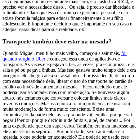
as coleguinhas em um restaurante mais caro, e o custo fica R$50, é
preciso ver a necessidade disso… Ou seja, é preciso dar liberdade e
ir limitando. Claro que essa é a minha experiência pessoal, e não
existe fórmula mágica para educar financeiramente o seu filho
adolescente. É importante decidir o que é importante no seu caso e
adequar essas dicas para sua realidade, ok?
Transporte também deve estar na mesada?
Quando Miguel, meu filho mais velho, começou a sair mais,
foi
quando surgiu o Uber
e começou essa onda de aplicativo de
transporte. Às vezes ele pegava Uber, às vezes, pra economizar, ele
saía a pé ou pegava ônibus. Mas isso gastava muito tempo dele e era
inseguro: ele chegou até a ser assaltado... Por isso decidi, de acordo
com essa necessidade dele, liberar o uso do transporte no cartão de
crédito ao invés de aumentar a mesada.
Ficou decidido que ele
poderia usar a vontade, mas com moderação. Se houvesse algum
abuso, nós teríamos que conversar e colocar limites mais claros,
rever as condições. Mas isso nunca foi um problema, ele usa com
muita moderação, de forma muito consciente. Existe uma
comunicação da parte dele, avisa pra onde vai, explica por que vai
pegar Uber ou por que decidiu ir de ônibus, a pé, de carona... Foi
uma experiência que deu super certo. Também
era meu interesse que
ele andasse mais seguro... Por outro lado, se eu aumentasse a
mesada, o que poderia ter acontecido? Ele poderia ter usado esse