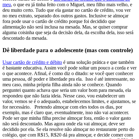
meu
, o que eu já tinha feito com o Miguel, meu filho mais velho, e
deu muito certo. Tudo que ela gastar no cartão de crédito, vou ver
no meu extrato, separado dos outros gastos. Inclusive se almoçar
fora pode usar o cartão de crédito porque foi decidido que
alimentação não será inclusa na mesada. Mas, se quiser comprar
alguma coisinha que seja da decisão dela, da escolha dela, isso será
descontado da mesada.
Dê liberdade para o adolescente (mas com controle)
Usar cartão de crédito e débito
é uma solução prática e que também
é bastante educativa. Assim você pode soltar um pouco a corda e ver
o que acontece. Afinal, é como diz o ditado: se você quer conhecer
uma pessoa, dê poder e liberdade pra ela. Isso é até interessante, no
meu caso, minha própria filha ainda não se conhece. Quando
perguntei quanto achava que seria um valor bom para mesada, ela
respondeu que não fazia ideia. Nesse caso, vou estabelecer um
valor, vemos se é o adequado, estabelecemos limites, e ajustamos, se
for necessário.
Pretendo almoçar com eles todos os dias, por
exemplo, mas é claro que, eventualmente, isso não vai acontecer.
Pode ser que minha filha precise almoçar fora, então o valor gasto
não será descontado. Mas agora onde ela vai almoçar, deve ser
decidido por ela. Se ela resolve não almoçar no restaurante perto do
colégio, que com R$15, R$20 dá pra almoçar, e decide comer com