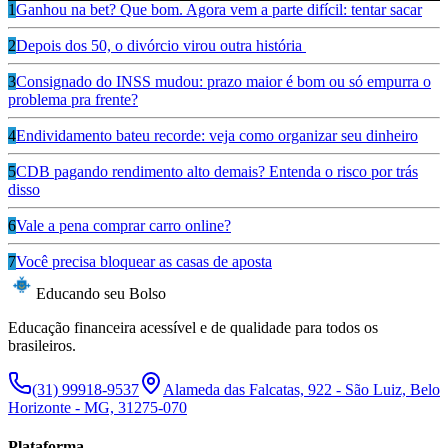
1
Ganhou na bet? Que bom. Agora vem a parte difícil: tentar sacar
2
Depois dos 50, o divórcio virou outra história
3
Consignado do INSS mudou: prazo maior é bom ou só empurra o
problema pra frente?
4
Endividamento bateu recorde: veja como organizar seu dinheiro
5
CDB pagando rendimento alto demais? Entenda o risco por trás
disso
6
Vale a pena comprar carro online?
7
Você precisa bloquear as casas de aposta
Educando seu Bolso
Educação financeira acessível e de qualidade para todos os
brasileiros.
(31) 99918-9537
Alameda das Falcatas, 922 - São Luiz, Belo
Horizonte - MG, 31275-070
Plataforma