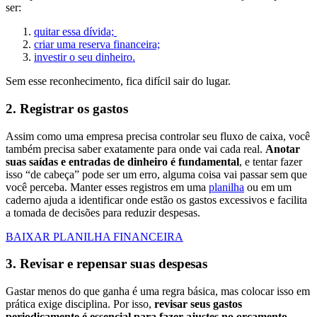
ser:
quitar essa dívida;
criar uma reserva financeira;
investir o seu dinheiro.
Sem esse reconhecimento, fica difícil sair do lugar.
2. Registrar
os gastos
Assim como uma empresa precisa controlar seu fluxo de caixa, você
também precisa saber exatamente para onde vai cada real.
Anotar
suas saídas e entradas de dinheiro é fundamental
, e tentar fazer
isso “de cabeça” pode ser um erro, alguma coisa vai passar sem que
você perceba. Manter esses registros em uma
planilha
ou em um
caderno ajuda a identificar onde estão os gastos excessivos e facilita
a tomada de decisões para reduzir despesas.
BAIXAR PLANILHA FINANCEIRA
3. Revisar
e repensar suas despesas
Gastar menos do que ganha é uma regra básica, mas colocar isso em
prática exige disciplina. Por isso,
revisar seus gastos
periodicamente é essencial para fazer ajustes no orçamento
.