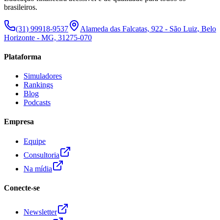
brasileiros.
(31) 99918-9537
Alameda das Falcatas, 922 - São Luiz, Belo
Horizonte - MG, 31275-070
Plataforma
Simuladores
Rankings
Blog
Podcasts
Empresa
Equipe
Consultoria
Na mídia
Conecte-se
Newsletter