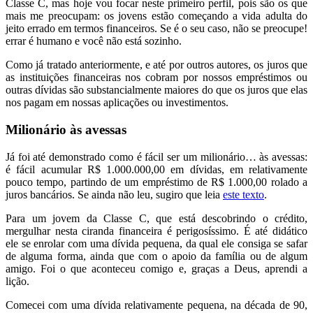
Classe C, mas hoje vou focar neste primeiro perfil, pois são os que
mais me preocupam: os jovens estão começando a vida adulta do
jeito errado em termos financeiros. Se é o seu caso, não se preocupe!
errar é humano e você não está sozinho.
Como já tratado anteriormente, e até por outros autores, os juros que
as instituições financeiras nos cobram por nossos empréstimos ou
outras dívidas são substancialmente maiores do que os juros que elas
nos pagam em nossas aplicações ou investimentos.
Milionário às avessas
Já foi até demonstrado como é fácil ser um milionário… às avessas:
é fácil acumular R$ 1.000.000,00 em dívidas, em relativamente
pouco tempo, partindo de um empréstimo de R$ 1.000,00 rolado a
juros bancários. Se ainda não leu, sugiro que leia
este texto
.
Para um jovem da Classe C, que está descobrindo o crédito,
mergulhar nesta ciranda financeira é perigosíssimo. É até didático
ele se enrolar com uma dívida pequena, da qual ele consiga se safar
de alguma forma, ainda que com o apoio da família ou de algum
amigo. Foi o que aconteceu comigo e, graças a Deus, aprendi a
lição.
Comecei com uma dívida relativamente pequena, na década de 90,