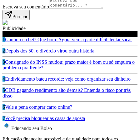
Escreva seu comentário
Publicar
Publicidade
Leia também
1
Ganhou na bet? Que bom. Agora vem a parte difícil: tentar sacar
2
Depois dos 50, o divórcio virou outra história
3
Consignado do INSS mudou: prazo maior é bom ou só empurra o
problema pra frente?
4
Endividamento bateu recorde: veja como organizar seu dinheiro
5
CDB pagando rendimento alto demais? Entenda o risco por trás
disso
6
Vale a pena comprar carro online?
7
Você precisa bloquear as casas de aposta
Educando seu Bolso
Educação financeira acessível e de qualidade para todos os