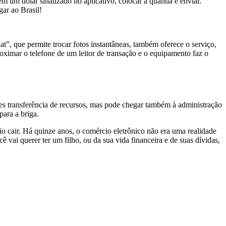
em um dólar sinalizado no aplicativo, colocar a quantia e enviar.
ar ao Brasil!
t”, que permite trocar fotos instantâneas, também oferece o serviço,
imar o telefone de um leitor de transação e o equipamento faz o
s transferência de recursos, mas pode chegar também à administração
para a briga.
rão cair. Há quinze anos, o comércio eletrônico não era uma realidade
 vai querer ter um filho, ou da sua vida financeira e de suas dívidas,