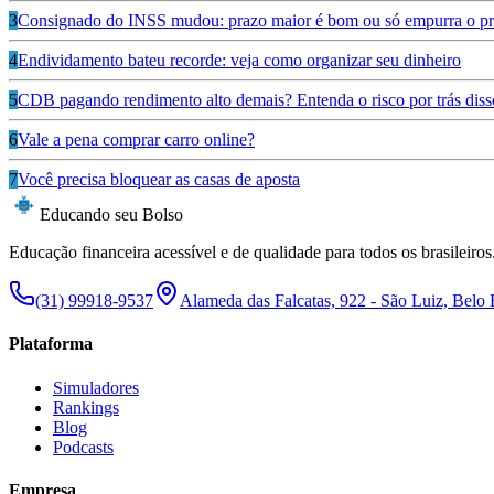
3
Consignado do INSS mudou: prazo maior é bom ou só empurra o pr
4
Endividamento bateu recorde: veja como organizar seu dinheiro
5
CDB pagando rendimento alto demais? Entenda o risco por trás diss
6
Vale a pena comprar carro online?
7
Você precisa bloquear as casas de aposta
Educando seu Bolso
Educação financeira acessível e de qualidade para todos os brasileiros
(31) 99918-9537
Alameda das Falcatas, 922 - São Luiz, Belo
Plataforma
Simuladores
Rankings
Blog
Podcasts
Empresa