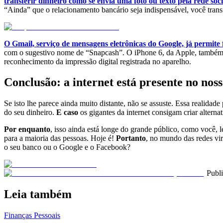
transferir dinheiro como se envia uma foto ou texto pela rede soci
“Ainda” que o relacionamento bancário seja indispensável, você trans
O Gmail, serviço de mensagens eletrônicas do Google, já permit
com o sugestivo nome de “Snapcash”. O iPhone 6, da Apple, também j
reconhecimento da impressão digital registrada no aparelho.
Conclusão: a internet está presente no noss
Se isto lhe parece ainda muito distante, não se assuste. Essa realidad
do seu dinheiro.
E caso
os gigantes da internet consigam criar alternati
Por enquanto
, isso ainda está longe do grande público, como você, l
para a maioria das pessoas. Hoje é!
Portanto
, no mundo das redes vir
o seu banco ou o Google e o Facebook?
Publ
Leia também
Finanças Pessoais