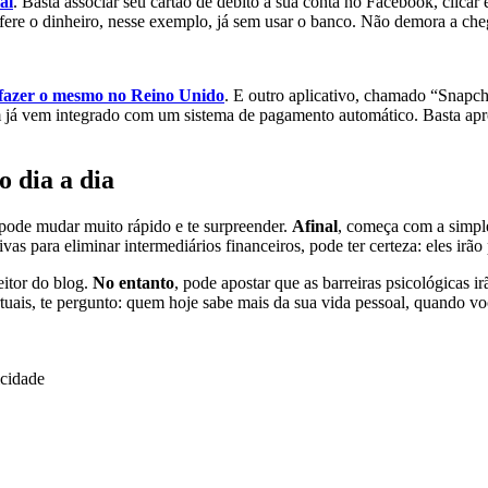
al
. Basta associar seu cartão de débito à sua conta no Facebook, clicar 
fere o dinheiro, nesse exemplo, já sem usar o banco. Não demora a cheg
e fazer o mesmo no Reino Unido
. E outro aplicativo, chamado “Snapcha
á vem integrado com um sistema de pagamento automático. Basta aprox
o dia a dia
e pode mudar muito rápido e te surpreender.
Afinal
, começa com a simple
vas para eliminar intermediários financeiros, pode ter certeza: eles irão 
eitor do blog.
No entanto
, pode apostar que as barreiras psicológicas i
tuais, te pergunto: quem hoje sabe mais da sua vida pessoal, quando você
icidade