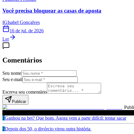
Você precisa bloquear as casas de aposta
IG
Isabel Gonçalves
16 de jul. de 2026
Ler
Comentários
Seu nome
Seu e-mail
Escreva seu comentário
Publicar
Publ
Leia também
1
Ganhou na bet? Que bom. Agora vem a parte difícil: tentar sacar
2
Depois dos 50, o divórcio virou outra história