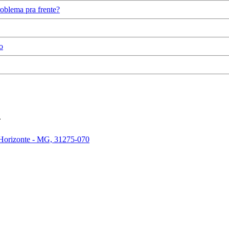
oblema pra frente?
o
.
 Horizonte - MG, 31275-070