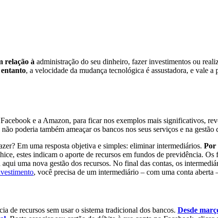
 relação à
administração do seu dinheiro, fazer investimentos ou reali
 entanto
, a velocidade da mudança tecnológica é assustadora, e vale a
Facebook e a Amazon, para ficar nos exemplos mais significativos, revol
e não poderia também ameaçar os bancos nos seus serviços e na gestão 
fazer? Em uma resposta objetiva e simples: eliminar intermediários.
Por
ice, estes indicam o aporte de recursos em fundos de previdência. Os f
 aqui uma nova gestão dos recursos. No final das contas, os intermediá
vestimento
, você precisa de um intermediário – com uma conta aberta – p
cia de recursos sem usar o sistema tradicional dos bancos.
Desde março