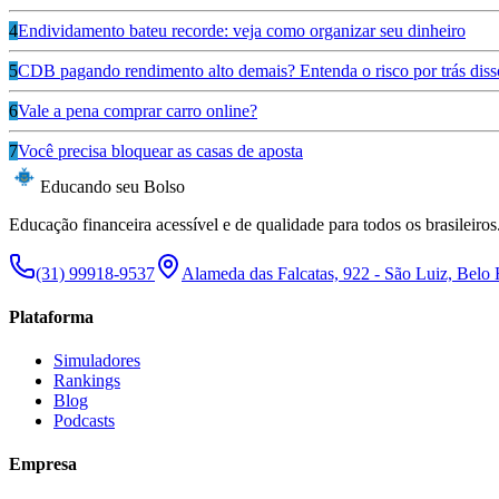
4
Endividamento bateu recorde: veja como organizar seu dinheiro
5
CDB pagando rendimento alto demais? Entenda o risco por trás diss
6
Vale a pena comprar carro online?
7
Você precisa bloquear as casas de aposta
Educando seu Bolso
Educação financeira acessível e de qualidade para todos os brasileiros
(31) 99918-9537
Alameda das Falcatas, 922 - São Luiz, Belo
Plataforma
Simuladores
Rankings
Blog
Podcasts
Empresa