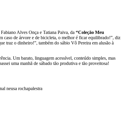
e Fabiano Alves Onça e Tatiana Paiva, da
“Coleção Meu
caso de árvore e de bicicleta, o melhor é ficar equilibrado!”, diz
que traz o dinheiro!”, também do sábio Vô Pereira em alusão à
rência. Um barato, linguagem acessível, conteúdo simples, mas
s passei uma manhã de sábado tão produtiva e tão proveitosa!
onal neusa rocha
palestra