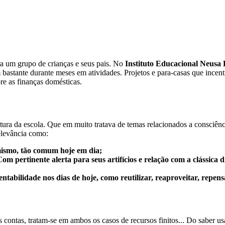
ara um grupo de crianças e seus pais. No
Instituto Educacional Neusa
bastante durante meses em atividades. Projetos e para-casas que incen
re as finanças domésticas.
tura da escola. Que em muito tratava de temas relacionados a consciênci
elevância como:
mismo, tão comum hoje em dia;
C
om pertinente alerta para seus artifícios e relação com a clássica d
abilidade nos dias de hoje, como reutilizar, reaproveitar, repensa
contas, tratam-se em ambos os casos de recursos finitos... Do saber us