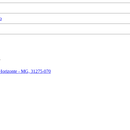
o
.
 Horizonte - MG, 31275-070