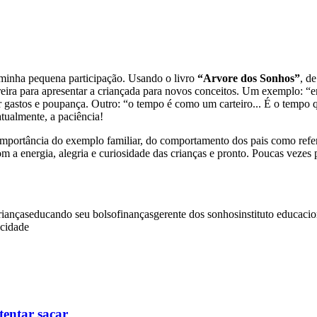
 minha pequena participação. Usando o livro
“Arvore dos Sonhos”
, d
reira para apresentar a criançada para novos conceitos. Um exemplo: “em 
ear gastos e poupança. Outro: “o tempo é como um carteiro... É o tempo 
tualmente, a paciência!
 importância do exemplo familiar, do comportamento dos pais como refe
 com a energia, alegria e curiosidade das crianças e pronto. Poucas veze
rianças
educando seu bolso
finanças
gerente dos sonhos
instituto educaci
icidade
tentar sacar