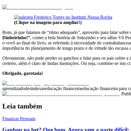
(Clique na imagem para ampliar!)
Bom, já que falamos de “ritmo adequado”, aproveito para falar sobre
Dinheirinho!”
, contei a bela história de Joãozinho e seu sábio Vô Pe
o vovô ao final do livro, se referindo à necessidade de contrabalanc
importância do planejamento de longo prazo e de virtude tão escassa a
Obviamente, não pude perder os ganchos e falar para os pais sobre a
certeiro, além é claro de lindas ilustrações. Ou seja, combine-se isto
Obrigado, garotada!
aprendizado
desindexar
educação financeira
educação financeira para c
Publ
Leia também
Finanças Pessoais
Ganhou na bet? Que bom. Agora vem a parte difícil: 