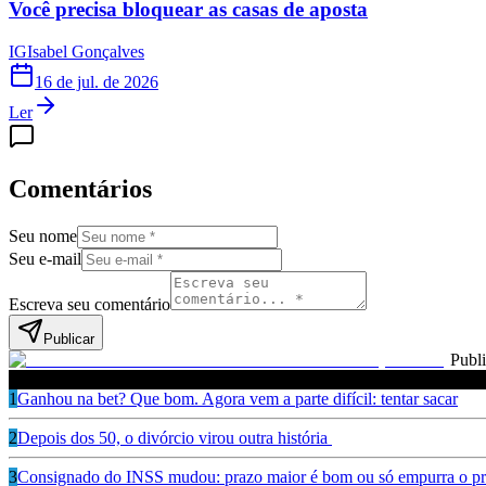
Você precisa bloquear as casas de aposta
IG
Isabel Gonçalves
16 de jul. de 2026
Ler
Comentários
Seu nome
Seu e-mail
Escreva seu comentário
Publicar
Publ
Leia também
1
Ganhou na bet? Que bom. Agora vem a parte difícil: tentar sacar
2
Depois dos 50, o divórcio virou outra história
3
Consignado do INSS mudou: prazo maior é bom ou só empurra o pr