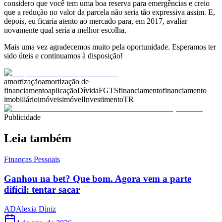
considero que você tem uma boa reserva para emergências e creio
que a redução no valor da parcela não seria tão expressiva assim. E,
depois, eu ficaria atento ao mercado para, em 2017, avaliar
novamente qual seria a melhor escolha.
Mais uma vez agradecemos muito pela oportunidade. Esperamos ter
sido úteis e continuamos à disposição!
amortização
amortização de
financiamento
aplicação
Dívida
FGTS
financiamento
financiamento
imobiliário
imóveis
imóvel
Investimento
TR
Publicidade
Leia também
Finanças Pessoais
Ganhou na bet? Que bom. Agora vem a parte
difícil: tentar sacar
AD
Alexia Diniz