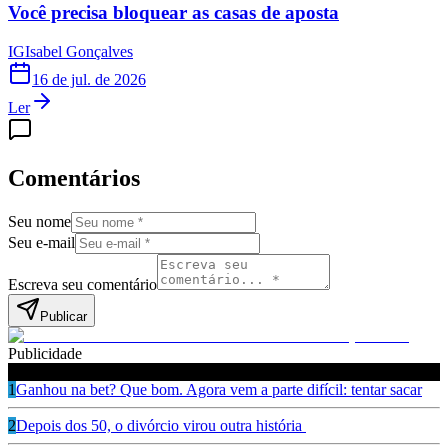
Você precisa bloquear as casas de aposta
IG
Isabel Gonçalves
16 de jul. de 2026
Ler
Comentários
Seu nome
Seu e-mail
Escreva seu comentário
Publicar
Publicidade
Leia também
1
Ganhou na bet? Que bom. Agora vem a parte difícil: tentar sacar
2
Depois dos 50, o divórcio virou outra história