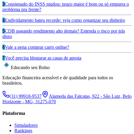
3
Consignado do INSS mudou: prazo maior é bom ou só empurra o
problema pra frente?
4
Endividamento bateu recorde: veja como organizar seu dinheiro
5
CDB pagando rendimento alto demais? Entenda o risco por trás
disso
6
Vale a pena comprar carro online?
7
Você precisa bloquear as casas de aposta
Educando seu Bolso
Educação financeira acessível e de qualidade para todos os
brasileiros.
(31) 99918-9537
Alameda das Falcatas, 922 - São Luiz, Belo
Horizonte - MG, 31275-070
Plataforma
Simuladores
Rankings