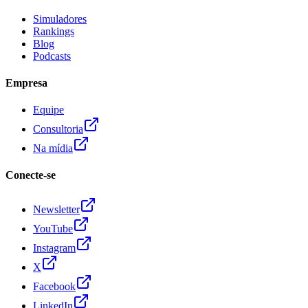
Simuladores
Rankings
Blog
Podcasts
Empresa
Equipe
Consultoria
Na mídia
Conecte-se
Newsletter
YouTube
Instagram
X
Facebook
LinkedIn