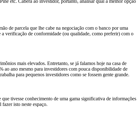
ne etc. Caberá ao investidor, portanto, analisar qual a melhor opção
a mão de parcela que lhe cabe na negociação com o banco por uma
le a verificação de conformidade (ou qualidade, como preferir) com o
imônios mais elevados. Entretanto, se já falamos hoje na casa de
,45% ao ano mesmo para investidores com pouca disponibilidade de
 trabalha para pequenos investidores como se fossem gente grande.
e que tivesse conhecimento de uma gama significativa de informações
 fazer isto neste espaço.