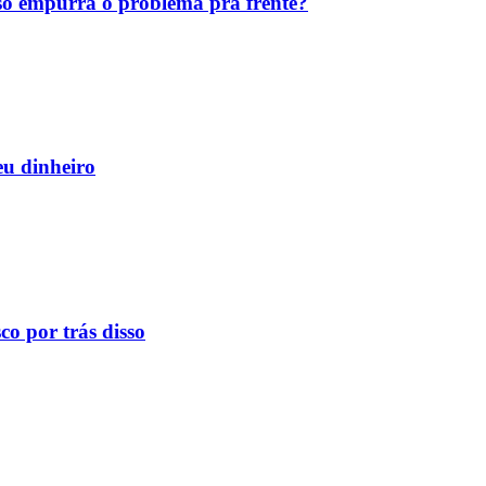
ó empurra o problema pra frente?
eu dinheiro
o por trás disso