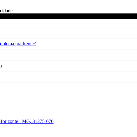
icidade
oblema pra frente?
o
.
 Horizonte - MG, 31275-070