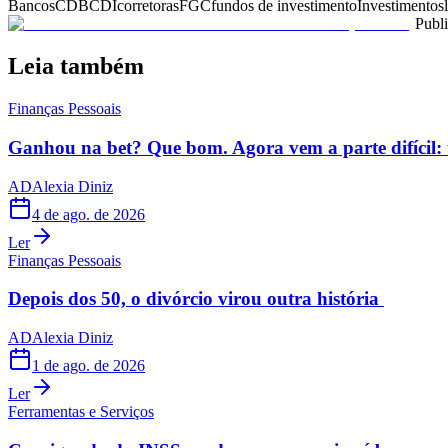
Bancos
CDB
CDI
corretoras
FGC
fundos de investimento
Investimentos
Publ
Leia também
Finanças Pessoais
Ganhou na bet? Que bom. Agora vem a parte difícil: 
AD
Alexia Diniz
4 de ago. de 2026
Ler
Finanças Pessoais
Depois dos 50, o divórcio virou outra história
AD
Alexia Diniz
1 de ago. de 2026
Ler
Ferramentas e Serviços