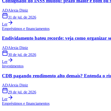
Consignado do INSS mudou: prazo maior é bom ou s
AD
Alexia Diniz
31 de jul. de 2026
Ler
Empréstimos e financiamentos
Endividamento bateu recorde: veja como organizar s
AD
Alexia Diniz
30 de jul. de 2026
Ler
Investimentos
CDB pagando rendimento alto demais? Entenda o risc
AD
Alexia Diniz
29 de jul. de 2026
Ler
Empréstimos e financiamentos