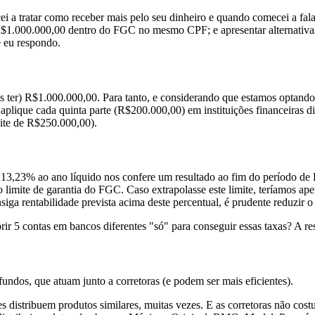
ei a tratar como receber mais pelo seu dinheiro e quando comecei a fal
 R$1.000.000,00 dentro do FGC no mesmo CPF; e apresentar alternativa
e eu respondo.
s ter) R$1.000.000,00. Para tanto, e considerando que estamos optan
 5, aplique cada quinta parte (R$200.000,00) em instituições financeir
imite de R$250.000,00).
 13,23% ao ano líquido nos confere um resultado ao fim do período d
o limite de garantia do FGC. Caso extrapolasse este limite, teríamos a
ga rentabilidade prevista acima deste percentual, é prudente reduzir o 
ue abrir 5 contas em bancos diferentes "só" para conseguir essas tax
fundos, que atuam junto a corretoras (e podem ser mais eficientes).
tes distribuem produtos similares, muitas vezes. E as corretoras não 