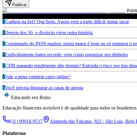
Publicar
Publ
Leia também
1
Ganhou na bet? Que bom. Agora vem a parte difícil: tentar sacar
2
Depois dos 50, o divórcio virou outra história
3
Consignado do INSS mudou: prazo maior é bom ou só empurra o pr
4
Endividamento bateu recorde: veja como organizar seu dinheiro
5
CDB pagando rendimento alto demais? Entenda o risco por trás diss
6
Vale a pena comprar carro online?
7
Você precisa bloquear as casas de aposta
Educando seu Bolso
Educação financeira acessível e de qualidade para todos os brasileiros
(31) 99918-9537
Alameda das Falcatas, 922 - São Luiz, Belo
Plataforma