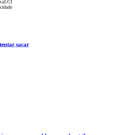
lca
LCI
icidade
tentar sacar