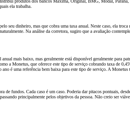
distribui produtos dos bancos Máxima, Original, BMG, Modal, Paraná, Pi
uais ela trabalha.
elo seu dinheiro, mas que cobra uma taxa anual. Neste caso, ela troc
 naturalmente. Na análise da corretora, sugiro que a avaliação contemp
 anual mais baixo, mas geralmente está disponível geralmente para patr
, como a Monetus, que oferece este tipo de serviço cobrando taxa de 0
 ao ano é uma referência bem baixa para este tipo de serviço. A Monetus
ra de fundos. Cada caso é um caso. Poderia dar pitacos pontuais, desd
 passando principalmente pelos objetivos da pessoa. Não creio ser viável