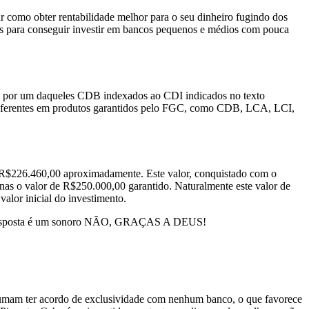
ar como obter rentabilidade melhor para o seu dinheiro fugindo dos
s para conseguir investir em bancos pequenos e médios com pouca
do por um daqueles CDB indexados ao CDI indicados no texto
as diferentes em produtos garantidos pelo FGC, como CDB, LCA, LCI,
e R$226.460,00 aproximadamente. Este valor, conquistado com o
penas o valor de R$250.000,00 garantido. Naturalmente este valor de
valor inicial do investimento.
as? A resposta é um sonoro NÃO, GRAÇAS A DEUS!
costumam ter acordo de exclusividade com nenhum banco, o que favorece