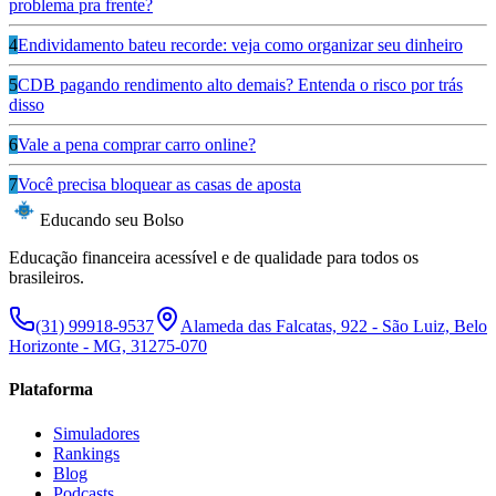
problema pra frente?
4
Endividamento bateu recorde: veja como organizar seu dinheiro
5
CDB pagando rendimento alto demais? Entenda o risco por trás
disso
6
Vale a pena comprar carro online?
7
Você precisa bloquear as casas de aposta
Educando seu Bolso
Educação financeira acessível e de qualidade para todos os
brasileiros.
(31) 99918-9537
Alameda das Falcatas, 922 - São Luiz, Belo
Horizonte - MG, 31275-070
Plataforma
Simuladores
Rankings
Blog
Podcasts