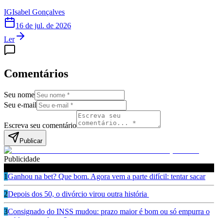
IG
Isabel Gonçalves
16 de jul. de 2026
Ler
Comentários
Seu nome
Seu e-mail
Escreva seu comentário
Publicar
Publicidade
Leia também
1
Ganhou na bet? Que bom. Agora vem a parte difícil: tentar sacar
2
Depois dos 50, o divórcio virou outra história
3
Consignado do INSS mudou: prazo maior é bom ou só empurra o