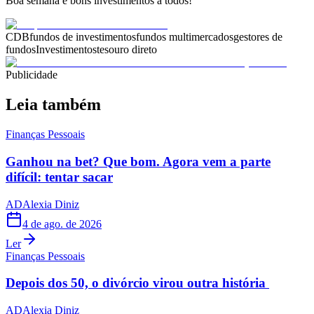
Boa semana e bons investimentos a todos!
CDB
fundos de investimentos
fundos multimercados
gestores de
fundos
Investimentos
tesouro direto
Publicidade
Leia também
Finanças Pessoais
Ganhou na bet? Que bom. Agora vem a parte
difícil: tentar sacar
AD
Alexia Diniz
4 de ago. de 2026
Ler
Finanças Pessoais
Depois dos 50, o divórcio virou outra história
AD
Alexia Diniz