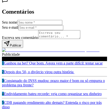
Comentários
Seu nome
Seu e-mail
Escreva seu comentário
Publicar
Publicidade
Leia também
1
Ganhou na bet? Que bom. Agora vem a parte difícil: tentar sacar
2
Depois dos 50, o divórcio virou outra história
3
Consignado do INSS mudou: prazo maior é bom ou só empurra o
problema pra frente?
4
Endividamento bateu recorde: veja como organizar seu dinheiro
5
CDB pagando rendimento alto demais? Entenda o risco por trás
disso