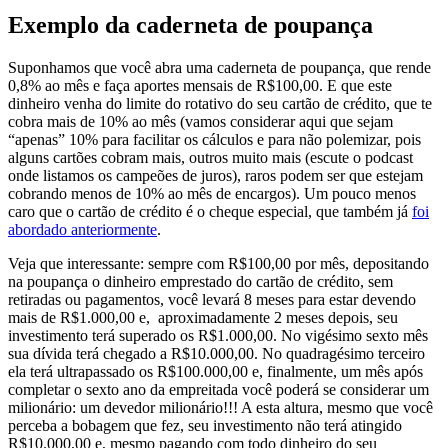
Exemplo da caderneta de poupança
Suponhamos que você abra uma caderneta de poupança, que rende
0,8% ao mês e faça aportes mensais de R$100,00. E que este
dinheiro venha do limite do rotativo do seu cartão de crédito, que te
cobra mais de 10% ao mês (vamos considerar aqui que sejam
“apenas” 10% para facilitar os cálculos e para não polemizar, pois
alguns cartões cobram mais, outros muito mais (escute o podcast
onde listamos os campeões de juros), raros podem ser que estejam
cobrando menos de 10% ao mês de encargos). Um pouco menos
caro que o cartão de crédito é o cheque especial, que também já
foi
abordado anteriormente
.
Veja que interessante: sempre com R$100,00 por mês, depositando
na poupança o dinheiro emprestado do cartão de crédito, sem
retiradas ou pagamentos, você levará 8 meses para estar devendo
mais de R$1.000,00 e, aproximadamente 2 meses depois, seu
investimento terá superado os R$1.000,00. No vigésimo sexto mês
sua dívida terá chegado a R$10.000,00. No quadragésimo terceiro
ela terá ultrapassado os R$100.000,00 e, finalmente, um mês após
completar o sexto ano da empreitada você poderá se considerar um
milionário: um devedor milionário!!! A esta altura, mesmo que você
perceba a bobagem que fez, seu investimento não terá atingido
R$10.000,00 e, mesmo pagando com todo dinheiro do seu