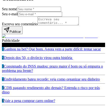
Seu nome
Seu e-mail
Escreva seu comentário
Publicar
Publicidade
Leia também
1
Ganhou na bet? Que bom. Agora vem a parte difícil: tentar sacar
2
Depois dos 50, o divórcio virou outra história
3
Consignado do INSS mudou: prazo maior é bom ou só empurra o
problema pra frente?
4
Endividamento bateu recorde: veja como organizar seu dinheiro
5
CDB pagando rendimento alto demais? Entenda o risco por trás
disso
6
Vale a pena comprar carro online?