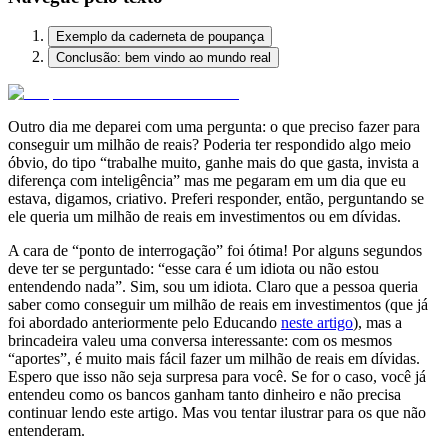
Exemplo da caderneta de poupança
Conclusão: bem vindo ao mundo real
Outro dia me deparei com uma pergunta: o que preciso fazer para
conseguir um milhão de reais? Poderia ter respondido algo meio
óbvio, do tipo “trabalhe muito, ganhe mais do que gasta, invista a
diferença com inteligência” mas me pegaram em um dia que eu
estava, digamos, criativo. Preferi responder, então, perguntando se
ele queria um milhão de reais em investimentos ou em dívidas.
A cara de “ponto de interrogação” foi ótima! Por alguns segundos
deve ter se perguntado: “esse cara é um idiota ou não estou
entendendo nada”. Sim, sou um idiota. Claro que a pessoa queria
saber como conseguir um milhão de reais em investimentos (que já
foi abordado anteriormente pelo Educando
neste artigo
), mas a
brincadeira valeu uma conversa interessante: com os mesmos
“aportes”, é muito mais fácil fazer um milhão de reais em dívidas.
Espero que isso não seja surpresa para você. Se for o caso, você já
entendeu como os bancos ganham tanto dinheiro e não precisa
continuar lendo este artigo. Mas vou tentar ilustrar para os que não
entenderam.