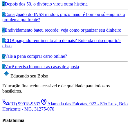
2
Depois dos 50, o divórcio virou outra história
3
Consignado do INSS mudou: prazo maior é bom ou só empurra o
problema pra frente?
4
Endividamento bateu recorde: veja como organizar seu dinheiro
5
CDB pagando rendimento alto demais? Entenda o risco por trás
disso
6
Vale a pena comprar carro online?
7
Você precisa bloquear as casas de aposta
Educando seu Bolso
Educação financeira acessível e de qualidade para todos os
brasileiros.
(31) 99918-9537
Alameda das Falcatas, 922 - São Luiz, Belo
Horizonte - MG, 31275-070
Plataforma