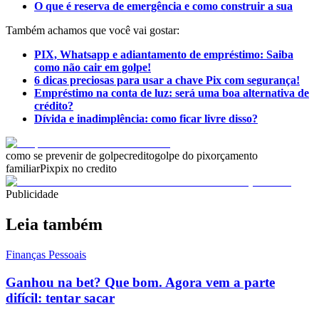
O que é reserva de emergência e como construir a sua
Também achamos que você vai gostar:
PIX, Whatsapp e adiantamento de empréstimo: Saiba
como não cair em golpe!
6 dicas preciosas para usar a chave Pix com segurança!
Empréstimo na conta de luz: será uma boa alternativa de
crédito?
Dívida e inadimplência: como ficar livre disso?
como se prevenir de golpe
credito
golpe do pix
orçamento
familiar
Pix
pix no credito
Publicidade
Leia também
Finanças Pessoais
Ganhou na bet? Que bom. Agora vem a parte
difícil: tentar sacar