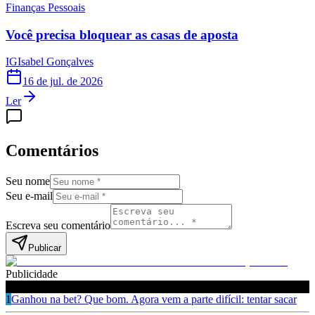
Finanças Pessoais
Você precisa bloquear as casas de aposta
IG
Isabel Gonçalves
16 de jul. de 2026
Ler
Comentários
Seu nome
Seu e-mail
Escreva seu comentário
Publicar
Publicidade
Leia também
1
Ganhou na bet? Que bom. Agora vem a parte difícil: tentar sacar