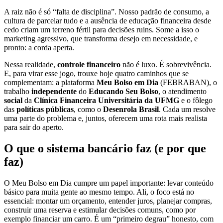
A raiz não é só “falta de disciplina”. Nosso padrão de consumo, a
cultura de parcelar tudo e a ausência de educação financeira desde
cedo criam um terreno fértil para decisões ruins. Some a isso o
marketing agressivo, que transforma desejo em necessidade, e
pronto: a corda aperta.
Nessa realidade,
controle financeiro
não é luxo. É sobrevivência.
E, para virar esse jogo, trouxe hoje quatro caminhos que se
complementam: a plataforma
Meu Bolso em Dia
(FEBRABAN), o
trabalho
independente
do
Educando Seu Bolso
, o atendimento
social
da
Clínica Financeira Universitária da UFMG
e o fôlego
das
políticas públicas
, como o
Desenrola Brasil
. Cada um resolve
uma parte do problema e, juntos, oferecem uma rota mais realista
para sair do aperto.
O que o sistema bancário faz (e por que
faz)
O Meu Bolso em Dia cumpre um papel importante: levar conteúdo
básico para muita gente ao mesmo tempo. Ali, o foco está no
essencial: montar um orçamento, entender juros, planejar compras,
construir uma reserva e estimular decisões comuns, como por
exemplo financiar um carro. É um “primeiro degrau” honesto, com