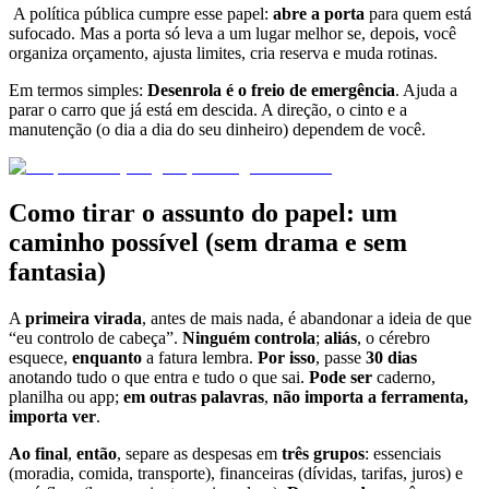
A política pública cumpre esse papel:
abre a porta
para quem está
sufocado. Mas a porta só leva a um lugar melhor se, depois, você
organiza orçamento, ajusta limites, cria reserva e muda rotinas.
Em termos simples:
Desenrola é o freio de emergência
. Ajuda a
parar o carro que já está em descida. A direção, o cinto e a
manutenção (o dia a dia do seu dinheiro) dependem de você.
Como tirar o assunto do papel: um
caminho possível (sem drama e sem
fantasia)
A
primeira virada
, antes de mais nada, é abandonar a ideia de que
“eu controlo de cabeça”.
Ninguém controla
;
aliás
, o cérebro
esquece,
enquanto
a fatura lembra.
Por isso
, passe
30 dias
anotando tudo o que entra e tudo o que sai.
Pode ser
caderno,
planilha ou app;
em outras palavras
,
não importa a ferramenta,
importa ver
.
Ao final
,
então
, separe as despesas em
três grupos
: essenciais
(moradia, comida, transporte), financeiras (dívidas, tarifas, juros) e