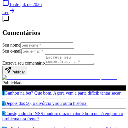
16 de jul. de 2026
Ler
Comentários
Seu nome
Seu e-mail
Escreva seu comentário
Publicar
Publicidade
Leia também
1
Ganhou na bet? Que bom. Agora vem a parte difícil: tentar sacar
2
Depois dos 50, o divórcio virou outra história
3
Consignado do INSS mudou: prazo maior é bom ou só empurra o
problema pra frente?