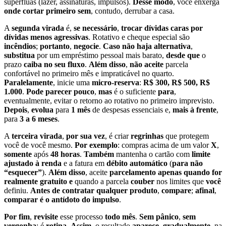
supérfluas (lazer, assinaturas, impulsos).
Desse modo
, você enxerga
onde cortar primeiro
sem
, contudo, derrubar a casa.
A
segunda virada
é,
se necessário
,
trocar dívidas caras por
dívidas menos agressivas
. Rotativo e cheque especial são
incêndios
;
portanto
,
negocie
.
Caso não haja alternativa
,
substitua
por um empréstimo pessoal mais barato,
desde que
o
prazo
caiba no seu fluxo
.
Além disso
,
não aceite
parcela
confortável no primeiro mês e impraticável no quarto.
Paralelamente
, inicie uma
micro-reserva
:
R$ 300, R$ 500, R$
1.000
.
Pode parecer pouco
,
mas
é o suficiente
para
,
eventualmente, evitar o retorno ao rotativo no primeiro imprevisto.
Depois
,
evolua
para
1 mês
de despesas essenciais e,
mais à frente
,
para
3 a 6 meses
.
A
terceira virada
,
por sua vez
, é criar
regrinhas
que protegem
você de você mesmo.
Por exemplo
: compras acima de um valor
X
,
somente
após
48 horas
.
Também
mantenha o cartão com
limite
ajustado à renda
e a fatura em
débito automático
(
para não
“esquecer”
).
Além disso
, aceite
parcelamento apenas quando for
realmente gratuito
e
quando a parcela
couber
nos limites que
você
definiu.
Antes de contratar qualquer produto
,
compare
;
afinal
,
comparar é o antídoto do impulso
.
Por fim
,
revisite
esse processo
todo mês
.
Sem pânico
,
sem
vergonha
: é
rotina
.
Assim
, o resultado
aparece
,
gradualmente
, na