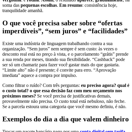
soma das
pequenas escolhas
.
Em resumo
: consistência hoje,
tranquilidade amanhã.
O que você precisa saber sobre “ofertas
imperdíveis”, “sem juros” e “facilidades”
Existe uma indústria de linguagem trabalhando contra a sua
organização. “Sem juros” nem sempre é sem custo: às vezes o
desconto real está no preço à vista, e o parcelamento “grátis” prende
a sua renda por meses, tirando sua flexibilidade. “Cashback” pode
ser só um chamariz para fazer você gastar mais do que gastaria.
“Limite alto” não é presente; é convite para erro. “Aprovação
imediata” aquece a compra por impulso.
Como filtrar o ruído? Com três perguntas:
eu preciso agora?
qual é
o custo total?
o que essa decisão faz com meu orçamento nos
próximos meses?
Se você precisa de justificativas demais,
provavelmente não precisa. O custo total está nebuloso, não feche.
Se a parcela estoura uma categoria que você mesmo definiu, é não.
Exemplos do dia a dia que valem dinheiro
Trocar um pacote bancário pago por uma
conta digital sem tarifa