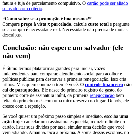
fatura e fuja de parcelamento compulsivo. O
cartão pode ser aliado
se usado com critério
.
“Como saber se a promoção é boa mesmo?”
Compare
preço à vista x parcelado
, calcule
custo total
e pergunte
se a compra é necessidade real. Necessidade não precisa de muitas
desculpas.
Conclusão: não espere um salvador (ele
não vem)
É ótimo termos plataformas grandes para iniciar, vozes
independentes para comparar, atendimento social para acolher e
políticas públicas para destravar a primeira renegociação. Isso cria
trilhos. Mas quem conduz o trem é você.
O
controle financeiro
não
cai de paraquedas
. Ele nasce do primeiro registro de gasto, do
primeiro corte de assinatura inútil, da primeira
renegociação
bem
feita, do primeiro mês com uma micro-reserva no lugar. Depois, ele
cresce com a repetição.
Se você quiser um próximo passo simples e imediato, escolha
uma
ação hoje
: cancelar uma assinatura esquecida, reduzir o limite do
cartão, listar suas dívidas por taxa, simular uma decisão que você
vem adiando. Amanhã, faça a próxima. A soma dessas escolhas, no