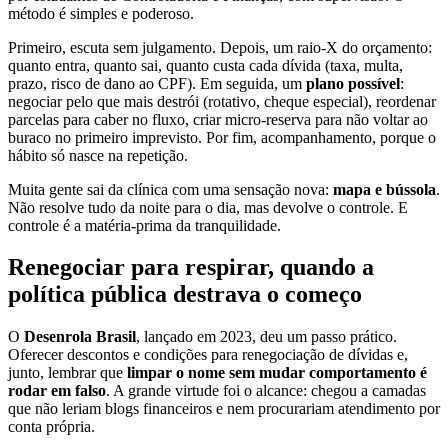
método é simples e poderoso.
Primeiro, escuta sem julgamento. Depois, um raio-X do orçamento:
quanto entra, quanto sai, quanto custa cada dívida (taxa, multa,
prazo, risco de dano ao CPF). Em seguida, um
plano possível
:
negociar pelo que mais destrói (rotativo, cheque especial), reordenar
parcelas para caber no fluxo, criar micro-reserva para não voltar ao
buraco no primeiro imprevisto. Por fim, acompanhamento, porque o
hábito só nasce na repetição.
Muita gente sai da clínica com uma sensação nova:
mapa e bússola
.
Não resolve tudo da noite para o dia, mas devolve o controle. E
controle é a matéria-prima da tranquilidade.
Renegociar para respirar, quando a
política pública destrava o começo
O
Desenrola Brasil
, lançado em 2023, deu um passo prático.
Oferecer descontos e condições para renegociação de dívidas e,
junto, lembrar que
limpar o nome sem mudar comportamento é
rodar em falso
. A grande virtude foi o alcance: chegou a camadas
que não leriam blogs financeiros e nem procurariam atendimento por
conta própria.