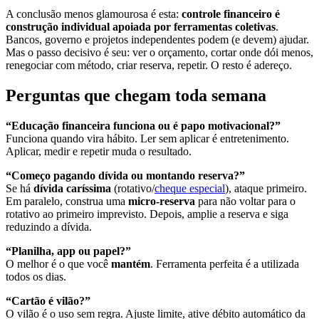
A conclusão menos glamourosa é esta:
controle financeiro é
construção individual apoiada por ferramentas coletivas
.
Bancos, governo e projetos independentes podem (e devem) ajudar.
Mas o passo decisivo é seu: ver o orçamento, cortar onde dói menos,
renegociar com método, criar reserva, repetir. O resto é adereço.
Perguntas que chegam toda semana
“Educação financeira funciona ou é papo motivacional?”
Funciona quando vira hábito. Ler sem aplicar é entretenimento.
Aplicar, medir e repetir muda o resultado.
“Começo pagando dívida ou montando reserva?”
Se há
dívida caríssima
(rotativo/
cheque especial
), ataque primeiro.
Em paralelo, construa uma
micro-reserva
para não voltar para o
rotativo ao primeiro imprevisto. Depois, amplie a reserva e siga
reduzindo a dívida.
“Planilha, app ou papel?”
O melhor é o que você
mantém
. Ferramenta perfeita é a utilizada
todos os dias.
“Cartão é vilão?”
O vilão é o uso sem regra. Ajuste limite, ative débito automático da