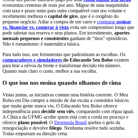
economiza centenas de reais por ano. Migrar de uma maquininha
com taxa e prazo ruins para outra compatível com seu volume e
recebimento melhora o
capital de giro
, que é o oxigênio do
pequeno negócio. Adiar a compra de um carro e
comparar
assinar
vs. financiar vs. comprar à vista
evita um compromisso longo que
pode sabotar sua reserva e seus planos. Em investimento,
aportes
mensais pequenos e consistentes
ganham de “tiros” episódicos.
Não é romantismo: é matemática básica.
Para tudo isso, use ferramentas que padronizam as escolhas. Os
comparadores e simuladores
do Educando Seu Bolso
existem
para tirar a névoa da frente e transformar decisão em número.
Quanto mais claro o custo, melhor a sua escolha.
O que isso nos ensina quando olhamos de cima
Vistas juntas, as iniciativas contam uma história coerente. O Meu
Bolso em Dia cumpre a missão de dar escala a conteúdos básicos
que muita gente nunca viu. O Educando Seu Bolso oferece
independência para
decidir sem viés
, comparando com régua igual.
A Clínica da UFMG acolhe quem está com a corda no pescoço e
oferece
plano possível
. O
Desenrola Brasil
quebra o gelo da
renegociação e devolve
fôlego
. Nenhuma resolve tudo sozinha.
Todas empurram na direção certa.