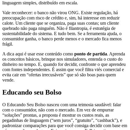
linguagem simples, distribuído em escala.
Vale reconhecer: o banco não virou ONG. Existe regulação, há
preocupação com risco de crédito e, sim, há interesse em reduzir
calote. Um cliente que se organiza, paga suas contas; um cliente
quebrado não paga ninguém. Não é filantropia, é estratégia de
sustentabilidade do sistema. E tudo bem. Se a ferramenta ajuda, o
consumidor ganha, o banco perde menos e o mercado fica menos
frágil.
A dica aqui é usar esse conteúdo como
ponto de partida
. Aprenda
os conceitos básicos, brinque nos simuladores, entenda o custo do
dinheiro no tempo. E, quando for decidir, confronte o que aprendeu
com fontes independentes. É assim que você filtra viés comercial e
evita cair em “ofertas irrecusáveis” que só são boas para quem
vende.
Educando seu Bolso
O Educando Seu Bolso nasceu com uma teimosia saudável: falar
com o consumidor, não com o mercado. Em vez de empurrar
“soluções” prontas, a proposta é mostrar os custos reais, as
pegadinhas de linguagem (“sem juros”, “gratuito”, “cashback”), e
padronizar comparações para que você consiga decidir com base em