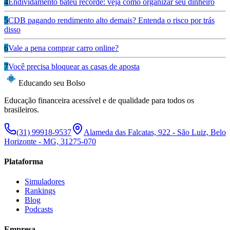
4
Endividamento bateu recorde: veja como organizar seu dinheiro
5
CDB pagando rendimento alto demais? Entenda o risco por trás
disso
6
Vale a pena comprar carro online?
7
Você precisa bloquear as casas de aposta
Educando seu Bolso
Educação financeira acessível e de qualidade para todos os
brasileiros.
(31) 99918-9537
Alameda das Falcatas, 922 - São Luiz, Belo
Horizonte - MG, 31275-070
Plataforma
Simuladores
Rankings
Blog
Podcasts
Empresa