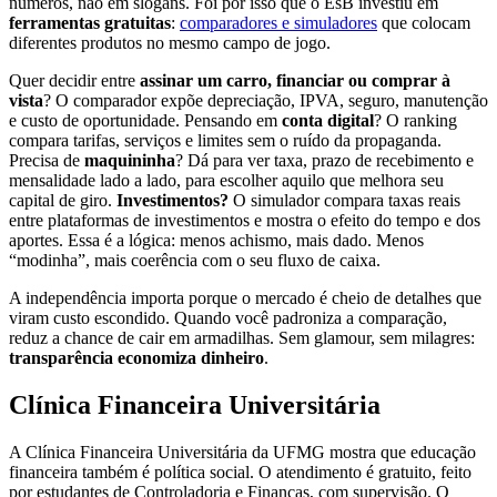
números, não em slogans. Foi por isso que o EsB investiu em
ferramentas gratuitas
:
comparadores e simuladores
que colocam
diferentes produtos no mesmo campo de jogo.
Quer decidir entre
assinar um carro, financiar ou comprar à
vista
? O comparador expõe depreciação, IPVA, seguro, manutenção
e custo de oportunidade. Pensando em
conta digital
? O ranking
compara tarifas, serviços e limites sem o ruído da propaganda.
Precisa de
maquininha
? Dá para ver taxa, prazo de recebimento e
mensalidade lado a lado, para escolher aquilo que melhora seu
capital de giro.
Investimentos?
O simulador compara taxas reais
entre plataformas de investimentos e mostra o efeito do tempo e dos
aportes. Essa é a lógica: menos achismo, mais dado. Menos
“modinha”, mais coerência com o seu fluxo de caixa.
A independência importa porque o mercado é cheio de detalhes que
viram custo escondido. Quando você padroniza a comparação,
reduz a chance de cair em armadilhas. Sem glamour, sem milagres:
transparência economiza dinheiro
.
Clínica Financeira Universitária
A Clínica Financeira Universitária da UFMG mostra que educação
financeira também é política social. O atendimento é gratuito, feito
por estudantes de Controladoria e Finanças, com supervisão. O