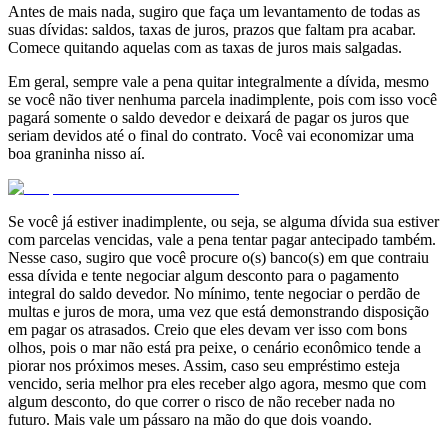
Antes de mais nada, sugiro que faça um levantamento de todas as
suas dívidas: saldos, taxas de juros, prazos que faltam pra acabar.
Comece quitando aquelas com as taxas de juros mais salgadas.
Em geral, sempre vale a pena quitar integralmente a dívida, mesmo
se você não tiver nenhuma parcela inadimplente, pois com isso você
pagará somente o saldo devedor e deixará de pagar os juros que
seriam devidos até o final do contrato. Você vai economizar uma
boa graninha nisso aí.
Se você já estiver inadimplente, ou seja, se alguma dívida sua estiver
com parcelas vencidas, vale a pena tentar pagar antecipado também.
Nesse caso, sugiro que você procure o(s) banco(s) em que contraiu
essa dívida e tente negociar algum desconto para o pagamento
integral do saldo devedor. No mínimo, tente negociar o perdão de
multas e juros de mora, uma vez que está demonstrando disposição
em pagar os atrasados. Creio que eles devam ver isso com bons
olhos, pois o mar não está pra peixe, o cenário econômico tende a
piorar nos próximos meses. Assim, caso seu empréstimo esteja
vencido, seria melhor pra eles receber algo agora, mesmo que com
algum desconto, do que correr o risco de não receber nada no
futuro. Mais vale um pássaro na mão do que dois voando.