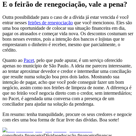
E o feirão de renegociação, vale a pena?
Outra possibilidade para o caso de a dívida já estar vencida é você
entrar nesses
feirões de renegociação
que você mencionou. Eles são
uma boa oportunidade de colocar sua situação financeira em dia,
pagar os atrasados e começar vida nova. Os descontos costumam ser
bons nesses eventos, pois a intenção dos bancos e lojistas que te
emprestaram o dinheiro é receber, mesmo que parcialmente, o
crédito.
Quanto ao
Pacet
, pelo que pude apurar, é um serviço oferecido
apenas no município de São Paulo. A ideia me pareceu interessante,
ao tentar aproximar devedor e credor e intermediar uma conciliação
que resulte numa solução boa pros dois lados. Mostrando sua
intenção de pagar, acho que você pode conseguir fazer um bom
negócio, assim como nos feirões de limpeza de nome. A diferença é
que no feirão você negocia direto com o credor, sem intermediários;
no Pacet, é agendada uma conversa com a presença de um
conciliador para ajudar na solução da pendenga.
Em resumo: tenha tranquilidade, procure os seus credores e negocie
com eles uma boa forma de ficar livre das dívidas. Boa sorte!
consultoria financeira
Dívidas
educação financeira
finanças