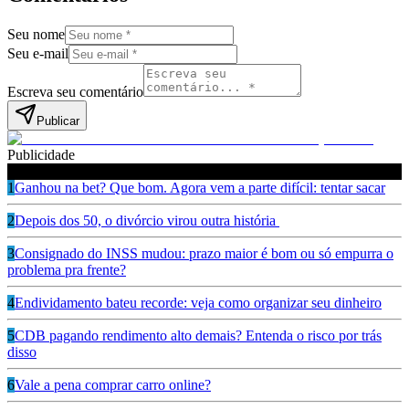
Seu nome
Seu e-mail
Escreva seu comentário
Publicar
Publicidade
Leia também
1
Ganhou na bet? Que bom. Agora vem a parte difícil: tentar sacar
2
Depois dos 50, o divórcio virou outra história
3
Consignado do INSS mudou: prazo maior é bom ou só empurra o
problema pra frente?
4
Endividamento bateu recorde: veja como organizar seu dinheiro
5
CDB pagando rendimento alto demais? Entenda o risco por trás
disso
6
Vale a pena comprar carro online?