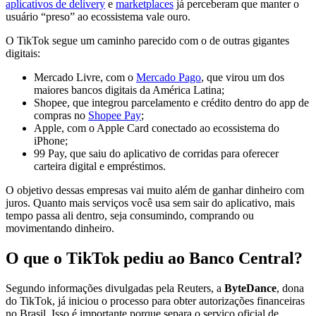
aplicativos de delivery
e
marketplaces
já perceberam que manter o
usuário “preso” ao ecossistema vale ouro.
O TikTok segue um caminho parecido com o de outras gigantes
digitais:
Mercado Livre, com o
Mercado Pago
, que virou um dos
maiores bancos digitais da América Latina;
Shopee, que integrou parcelamento e crédito dentro do app de
compras no
Shopee Pay
;
Apple, com o Apple Card conectado ao ecossistema do
iPhone;
99 Pay, que saiu do aplicativo de corridas para oferecer
carteira digital e empréstimos.
O objetivo dessas empresas vai muito além de ganhar dinheiro com
juros. Quanto mais serviços você usa sem sair do aplicativo, mais
tempo passa ali dentro, seja consumindo, comprando ou
movimentando dinheiro.
O que o TikTok pediu ao Banco Central?
Segundo informações divulgadas pela Reuters, a
ByteDance
, dona
do TikTok, já iniciou o processo para obter autorizações financeiras
no Brasil. Isso é importante porque separa o serviço oficial de