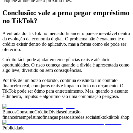
naquele ambiente até o próximo mês.
Conclusão: vale a pena pegar empréstimo
no TikTok?
A entrada do TikTok no mercado financeiro parece inevitável dentro
da evolução da economia digital. O problema não é exatamente o
crédito existir dentro do aplicativo, mas a forma como ele pode ser
oferecido.
Crédito fácil pode ajudar em emergências reais e até abrir
oportunidades. O risco começa quando a dívida é apresentada como
algo leve, divertido ou sem consequências.
Por trás de um botão colorido, continua existindo um contrato
financeiro real, com juros reais e impacto direto no orçamento. O
TikTok pode ser ótimo para entretenimento. Mas, quando o assunto
é dinheiro, impulso e algoritmo são uma combinação perigosa.
Bancos
Consumo
Crédito
Dívidas
educação
financeira
empréstimo
finanças pessoais
redes sociais
tiktok
tiktok shop
Publicidade