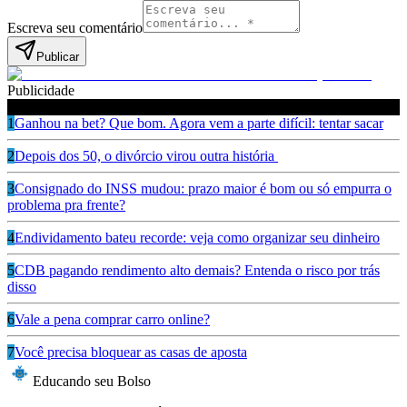
Escreva seu comentário
Publicar
Publicidade
Leia também
1
Ganhou na bet? Que bom. Agora vem a parte difícil: tentar sacar
2
Depois dos 50, o divórcio virou outra história
3
Consignado do INSS mudou: prazo maior é bom ou só empurra o
problema pra frente?
4
Endividamento bateu recorde: veja como organizar seu dinheiro
5
CDB pagando rendimento alto demais? Entenda o risco por trás
disso
6
Vale a pena comprar carro online?
7
Você precisa bloquear as casas de aposta
Educando seu Bolso