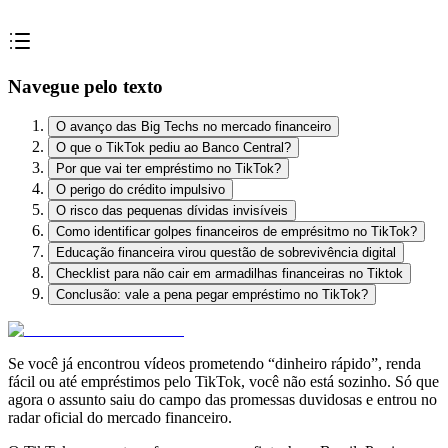
Navegue pelo texto
O avanço das Big Techs no mercado financeiro
O que o TikTok pediu ao Banco Central?
Por que vai ter empréstimo no TikTok?
O perigo do crédito impulsivo
O risco das pequenas dívidas invisíveis
Como identificar golpes financeiros de emprésitmo no TikTok?
Educação financeira virou questão de sobrevivência digital
Checklist para não cair em armadilhas financeiras no Tiktok
Conclusão: vale a pena pegar empréstimo no TikTok?
Se você já encontrou vídeos prometendo “dinheiro rápido”, renda
fácil ou até empréstimos pelo TikTok, você não está sozinho. Só que
agora o assunto saiu do campo das promessas duvidosas e entrou no
radar oficial do mercado financeiro.