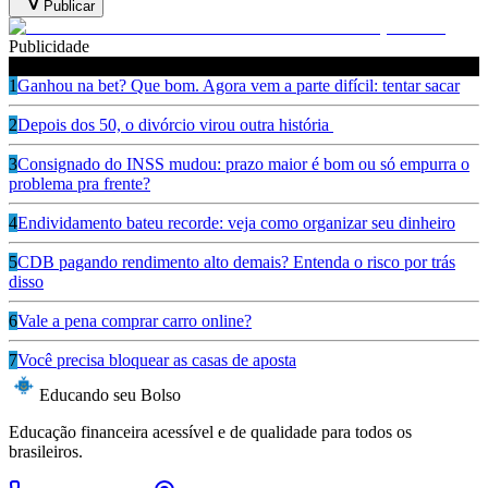
Publicar
Publicidade
Leia também
1
Ganhou na bet? Que bom. Agora vem a parte difícil: tentar sacar
2
Depois dos 50, o divórcio virou outra história
3
Consignado do INSS mudou: prazo maior é bom ou só empurra o
problema pra frente?
4
Endividamento bateu recorde: veja como organizar seu dinheiro
5
CDB pagando rendimento alto demais? Entenda o risco por trás
disso
6
Vale a pena comprar carro online?
7
Você precisa bloquear as casas de aposta
Educando seu Bolso
Educação financeira acessível e de qualidade para todos os
brasileiros.