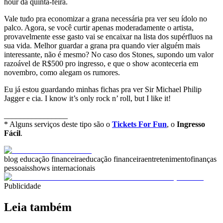
hour da quinta-feira.
Vale tudo pra economizar a grana necessária pra ver seu ídolo no
palco. Agora, se você curtir apenas moderadamente o artista,
provavelmente esse gasto vai se encaixar na lista dos supérfluos na
sua vida. Melhor guardar a grana pra quando vier alguém mais
interessante, não é mesmo? No caso dos Stones, supondo um valor
razoável de R$500 pro ingresso, e que o show aconteceria em
novembro, como alegam os rumores.
Eu já estou guardando minhas fichas pra ver Sir Michael Philip
Jagger e cia. I know it’s only rock n’ roll, but I like it!
________________
* Alguns serviços deste tipo são o
Tickets For Fun
, o
Ingresso
Fácil
.
blog educação financeira
educação financeira
entretenimento
finanças
pessoais
shows internacionais
Publicidade
Leia também