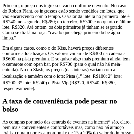
Primeiro, o preço dos ingressos varia conforme o evento. No caso
do Robert Plant, os ingressos estão sendo vendidos em lotes, que
vão encarecendo com o tempo. O valor da inteira no primeiro lote é
R$240; no segundo, R$280; no terceiro, R$300 e no quarto e último
lote, R$320. Até ontem, os dois primeiros já tinham se esgotado.
Como se diz lá na roça: “cavalo que chega primeiro bebe água
limpa.”
Em alguns casos, como o do Kiss, haverá preços diferentes
conforme a localização. Os valores variam de R$300 na cadeira a
R$600 na pista premium. E se quiser algo mais premium ainda, tem
o camarote com open bar, por R$700 (para o qual não há meia-
entrada). No do Slash, os preços (das inteiras) variam com a
o
o
localização e também com o lote: Pista (1
lote: R$180; 2
lote:
o
R$200; 3
lote: R$240) e Pista Vip (R$320, R$340, R$380,
respectivamente).
A taxa de conveniência pode pesar no
bolso
As compras por meio das centrais de eventos na internet* são, claro,
bem mais convenientes e confortáveis mas, como não há almoço
grátis, cobram por essa mordomia: de 15 a 20% do valor do ingresso