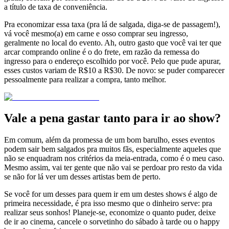
a título de taxa de conveniência.
Pra economizar essa taxa (pra lá de salgada, diga-se de passagem!),
vá você mesmo(a) em carne e osso comprar seu ingresso,
geralmente no local do evento. Ah, outro gasto que você vai ter que
arcar comprando online é o do frete, em razão da remessa do
ingresso para o endereço escolhido por você. Pelo que pude apurar,
esses custos variam de R$10 a R$30. De novo: se puder comparecer
pessoalmente para realizar a compra, tanto melhor.
Vale a pena gastar tanto para ir ao show?
Em comum, além da promessa de um bom barulho, esses eventos
podem sair bem salgados pra muitos fãs, especialmente aqueles que
não se enquadram nos critérios da meia-entrada, como é o meu caso.
Mesmo assim, vai ter gente que não vai se perdoar pro resto da vida
se não for lá ver um desses artistas bem de perto.
Se você for um desses para quem ir em um destes shows é algo de
primeira necessidade, é pra isso mesmo que o dinheiro serve: pra
realizar seus sonhos! Planeje-se, economize o quanto puder, deixe
de ir ao cinema, cancele o sorvetinho do sábado à tarde ou o happy