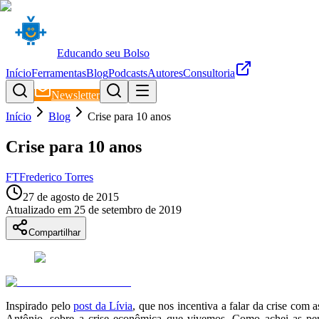
Educando seu Bolso
Início
Ferramentas
Blog
Podcasts
Autores
Consultoria
Newsletter
Início
Blog
Crise para 10 anos
Crise para 10 anos
FT
Frederico Torres
27 de agosto de 2015
Atualizado em
25 de setembro de 2019
Compartilhar
Inspirado pelo
post da Lívia
, que nos incentiva a falar da crise com 
Antônio, sobre a crise econômica que vivemos. Como achei as pergu