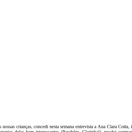
as nossas crianças, concedi nesta semana entrevista a Ana Clara Cotta, 
ntas delas bem interessantes (Parabéns, Clarinha!), resolvi compar