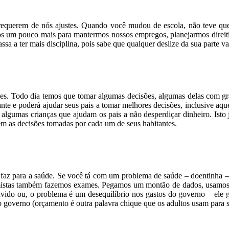
requerem de nós ajustes. Quando você mudou de escola, não teve que 
os um pouco mais para mantermos nossos empregos, planejarmos direiti
sa a ter mais disciplina, pois sabe que qualquer deslize da sua parte v
cisões. Todo dia temos que tomar algumas decisões, algumas delas com g
ante e poderá ajudar seus pais a tomar melhores decisões, inclusive aqu
lgumas crianças que ajudam os pais a não desperdiçar dinheiro. Isto j
em as decisões tomadas por cada um de seus habitantes.
z para a saúde. Se você tá com um problema de saúde – doentinha – va
istas também fazemos exames. Pegamos um montão de dados, usamos 
do ou, o problema é um desequilíbrio nos gastos do governo – ele g
governo (orçamento é outra palavra chique que os adultos usam para se 