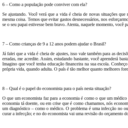
6 – Como a população pode conviver com ela?
Se ajustando. Você verá que a vida é cheia de novas situações que 
mesma coisa. Temos que evitar gastos desnecessários, nos esforçarm
se o seu papai estivesse bem bravo. Atenta, naquele momento, você pas
.
7 – Como crianças de 9 a 12 anos podem ajudar o Brasil?
Já falei que a vida é cheia de ajustes, isso vale também para as de
erradas, me acredite. Assim, estudando bastante, você aprenderá bast
Imagino que você tenha educação financeira na sua escola. Conheço a
própria vida, quando adulta. O país é tão melhor quanto melhores for
.
8 – Qual é o papel do economista para o país nesta situação?
O que um economista faz para a economia é como o que um médico fa
economia tá doente, ou em crise que é como chamamos, nós econom
um diagnóstico – como o médico. O problema é uma infecção no ouvi
curar a infecção; e no do economista vai uma revisão do orçamento do 
.