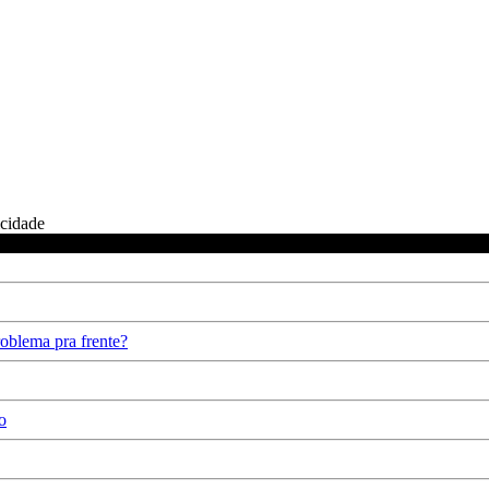
icidade
oblema pra frente?
o