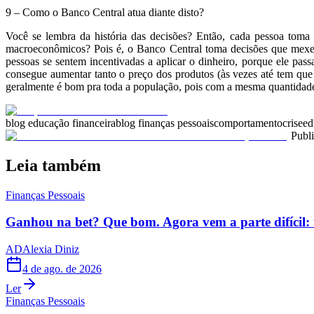
9 – Como o Banco Central atua diante disto?
Você se lembra da história das decisões? Então, cada pessoa toma
macroeconômicos? Pois é, o Banco Central toma decisões que mexe
pessoas se sentem incentivadas a aplicar o dinheiro, porque ele p
consegue aumentar tanto o preço dos produtos (às vezes até tem que
geralmente é bom pra toda a população, pois com a mesma quantidade 
blog educação financeira
blog finanças pessoais
comportamento
crise
ed
Publ
Leia também
Finanças Pessoais
Ganhou na bet? Que bom. Agora vem a parte difícil: 
AD
Alexia Diniz
4 de ago. de 2026
Ler
Finanças Pessoais