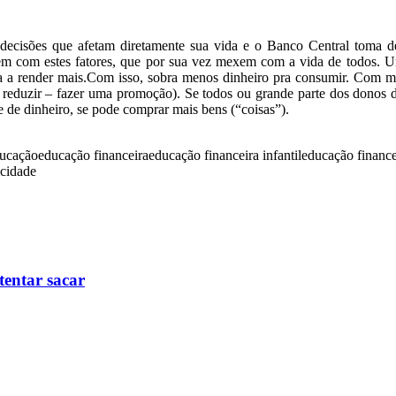
 decisões que afetam diretamente sua vida e o Banco Central toma de
m com estes fatores, que por sua vez mexem com a vida de todos. U
assa a render mais.Com isso, sobra menos dinheiro pra consumir. Co
 reduzir – fazer uma promoção). Se todos ou grande parte dos donos de
de dinheiro, se pode comprar mais bens (“coisas”).
ucação
educação financeira
educação financeira infantil
educação finance
icidade
tentar sacar