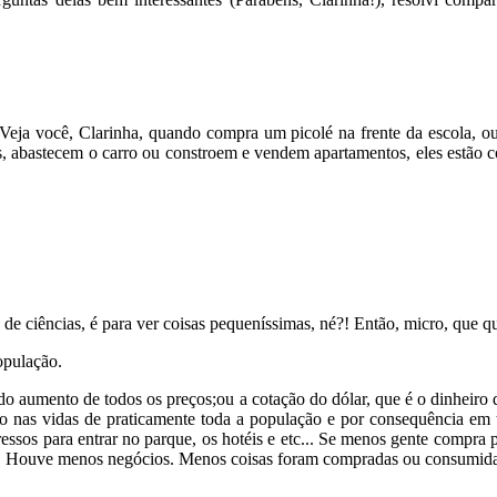
eja você, Clarinha, quando compra um picolé na frente da escola, ou
s, abastecem o carro ou constroem e vendem apartamentos, eles estão
de ciências, é para ver coisas pequeníssimas, né?! Então, micro, que qu
opulação.
 do aumento de todos os preços;ou a cotação do dólar, que é o dinheiro
to nas vidas de praticamente toda a população e por consequência em
ressos para entrar no parque, os hotéis e etc... Se menos gente compra 
! Houve menos negócios. Menos coisas foram compradas ou consumida