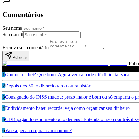
Comentários
Seu nome
Seu e-mail
Escreva seu comentário
Publicar
Publ
Leia também
1
Ganhou na bet? Que bom. Agora vem a parte difícil: tentar sacar
2
Depois dos 50, o divórcio virou outra história
3
Consignado do INSS mudou: prazo maior é bom ou só empurra o pr
4
Endividamento bateu recorde: veja como organizar seu dinheiro
5
CDB pagando rendimento alto demais? Entenda o risco por trás diss
6
Vale a pena comprar carro online?