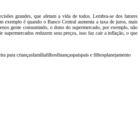
cisões grandes, que afetam a vida de todos. Lembra-se dos fatores
m exemplo é quando o Banco Central aumenta a taxa de juros, mais
m menos gente consumindo, o dono do supermercado, por exemplo, não
 supermercados reduzem seus preços, isso faz cair a inflação, o que
ira para crianças
família
filhos
finanças
pais
pais e filhos
planejamento