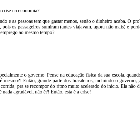
m crise na economia?
endo e as pessoas tem que gastar menos, senão o dinheiro acaba. O pr
 pois os passageiros sumiram (antes viajavam, agora não mais) e perde
 o emprego ao mesmo tempo?
pecialmente o governo. Pense na educação física da sua escola, quand
é mesmo?! Então, grande parte dos brasileiros, incluindo o governo, 
corrida, pra se recompor do ritmo muito acelerado do início. Ela não dur
 nada agradável, não é?! Então, esta é a crise!