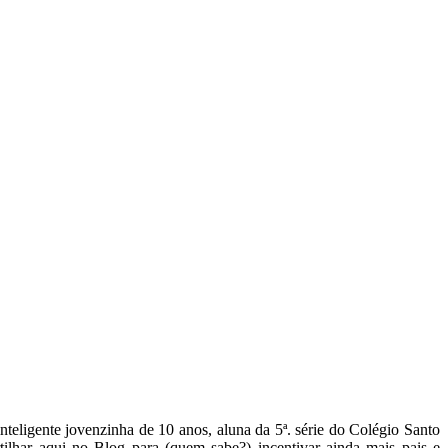
inteligente jovenzinha de 10 anos, aluna da 5ª. série do Colégio Santo
tilhar aqui no Blog para (quem sabe?) incentivar ainda mais pais e