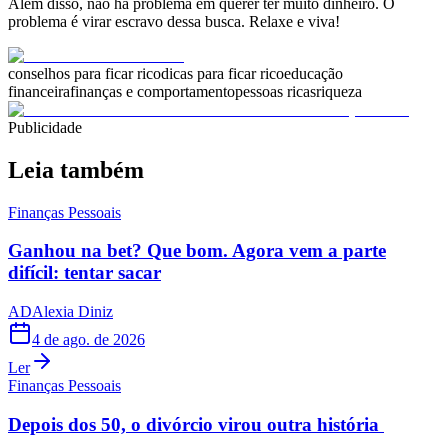
Além disso, não há problema em querer ter muito dinheiro. O
problema é virar escravo dessa busca. Relaxe e viva!
conselhos para ficar rico
dicas para ficar rico
educação
financeira
finanças e comportamento
pessoas ricas
riqueza
Publicidade
Leia também
Finanças Pessoais
Ganhou na bet? Que bom. Agora vem a parte
difícil: tentar sacar
AD
Alexia Diniz
4 de ago. de 2026
Ler
Finanças Pessoais
Depois dos 50, o divórcio virou outra história