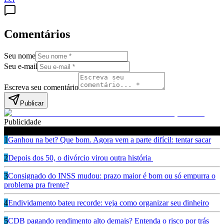
Comentários
Seu nome
Seu e-mail
Escreva seu comentário
Publicar
Publicidade
Leia também
1
Ganhou na bet? Que bom. Agora vem a parte difícil: tentar sacar
2
Depois dos 50, o divórcio virou outra história
3
Consignado do INSS mudou: prazo maior é bom ou só empurra o
problema pra frente?
4
Endividamento bateu recorde: veja como organizar seu dinheiro
5
CDB pagando rendimento alto demais? Entenda o risco por trás