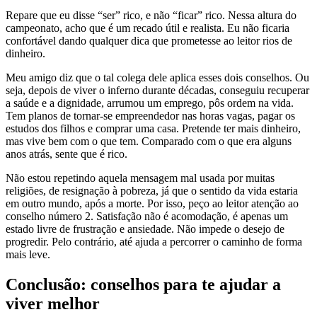
Repare que eu disse “ser” rico, e não “ficar” rico. Nessa altura do
campeonato, acho que é um recado útil e realista. Eu não ficaria
confortável dando qualquer dica que prometesse ao leitor rios de
dinheiro.
Meu amigo diz que o tal colega dele aplica esses dois conselhos. Ou
seja, depois de viver o inferno durante décadas, conseguiu recuperar
a saúde e a dignidade, arrumou um emprego, pôs ordem na vida.
Tem planos de tornar-se empreendedor nas horas vagas, pagar os
estudos dos filhos e comprar uma casa. Pretende ter mais dinheiro,
mas vive bem com o que tem. Comparado com o que era alguns
anos atrás, sente que é rico.
Não estou repetindo aquela mensagem mal usada por muitas
religiões, de resignação à pobreza, já que o sentido da vida estaria
em outro mundo, após a morte. Por isso, peço ao leitor atenção ao
conselho número 2. Satisfação não é acomodação, é apenas um
estado livre de frustração e ansiedade. Não impede o desejo de
progredir. Pelo contrário, até ajuda a percorrer o caminho de forma
mais leve.
Conclusão: conselhos para te ajudar a
viver melhor