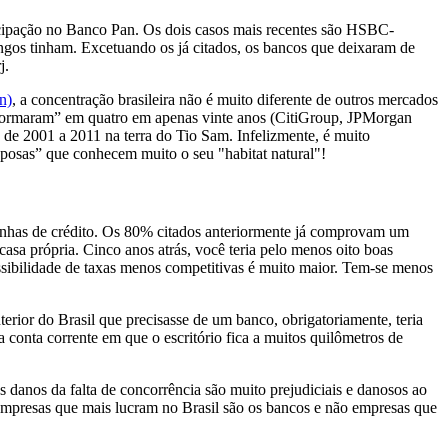
icipação no Banco Pan. Os dois casos mais recentes são HSBC-
ngos tinham. Excetuando os já citados, os bancos que deixaram de
j.
n)
, a concentração brasileira não é muito diferente de outros mercados
nsformaram” em quatro em apenas vinte anos (CitiGroup, JPMorgan
de 2001 a 2011 na terra do Tio Sam. Infelizmente, é muito
osas” que conhecem muito o seu "habitat natural"!
e linhas de crédito. Os 80% citados anteriormente já comprovam um
asa própria. Cinco anos atrás, você teria pelo menos oito boas
sibilidade de taxas menos competitivas é muito maior. Tem-se menos
rior do Brasil que precisasse de um banco, obrigatoriamente, teria
a conta corrente em que o escritório fica a muitos quilômetros de
Os danos da falta de concorrência são muito prejudiciais e danosos ao
 empresas que mais lucram no Brasil são os bancos e não empresas que