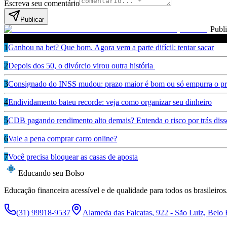
Escreva seu comentário
Publicar
Publ
Leia também
1
Ganhou na bet? Que bom. Agora vem a parte difícil: tentar sacar
2
Depois dos 50, o divórcio virou outra história
3
Consignado do INSS mudou: prazo maior é bom ou só empurra o pr
4
Endividamento bateu recorde: veja como organizar seu dinheiro
5
CDB pagando rendimento alto demais? Entenda o risco por trás diss
6
Vale a pena comprar carro online?
7
Você precisa bloquear as casas de aposta
Educando seu Bolso
Educação financeira acessível e de qualidade para todos os brasileiros
(31) 99918-9537
Alameda das Falcatas, 922 - São Luiz, Belo