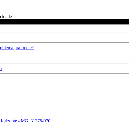
icidade
oblema pra frente?
o
.
 Horizonte - MG, 31275-070