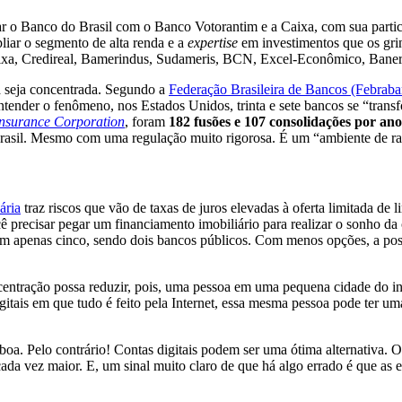
ular o Banco do Brasil com o Banco Votorantim e a Caixa, com sua part
iar o segmento de alta renda e a
expertise
em investimentos que os gri
xa, Credireal, Bamerindus, Sudameris, BCN, Excel-Econômico, Baner
ia seja concentrada. Segundo a
Federação Brasileira de Bancos (Febraba
ntender o fenômeno, nos Estados Unidos, trinta e sete bancos se “tra
Insurance Corporation
, foram
182 fusões e 107 consolidações por ano
rasil. Mesmo com uma regulação muito rigorosa. É um “ambiente de rap
ária
traz riscos que vão de taxas de juros elevadas à oferta limitada d
precisar pegar um financiamento imobiliário para realizar o sonho da c
m apenas cinco, sendo dois bancos públicos. Com menos opções, a pos
entração possa reduzir, pois, uma pessoa em uma pequena cidade do inte
gitais em que tudo é feito pela Internet, essa mesma pessoa pode ter um
 boa. Pelo contrário! Contas digitais podem ser uma ótima alternativa. 
cada vez maior. E, um sinal muito claro de que há algo errado é que as