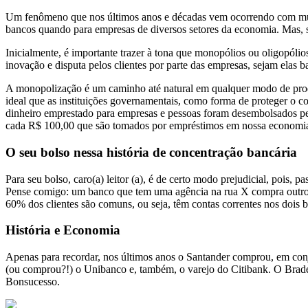
Um fenômeno que nos últimos anos e décadas vem ocorrendo com muit
bancos quando para empresas de diversos setores da economia. Mas, 
Inicialmente, é importante trazer à tona que monopólios ou oligopóli
inovação e disputa pelos clientes por parte das empresas, sejam elas 
A monopolização é um caminho até natural em qualquer modo de produ
ideal que as instituições governamentais, como forma de proteger o 
dinheiro emprestado para empresas e pessoas foram desembolsados pel
cada R$ 100,00 que são tomados por empréstimos em nossa economia, 
O seu bolso nessa história de concentração bancária
Para seu bolso, caro(a) leitor (a), é de certo modo prejudicial, pois
Pense comigo: um banco que tem uma agência na rua X compra outro 
60% dos clientes são comuns, ou seja, têm contas correntes nos dois 
História e Economia
Apenas para recordar, nos últimos anos o Santander comprou, em con
(ou comprou?!) o Unibanco e, também, o varejo do Citibank. O Brad
Bonsucesso.