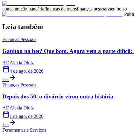
concentração bancária
finanças de todos
finanças pessoais
seu bolso
Publ
Leia também
Finanças Pessoais
Ganhou na bet? Que bom. Agora vem a parte difícil: 
AD
Alexia Diniz
4 de ago. de 2026
Ler
Finanças Pessoais
Depois dos 50, o divórcio virou outra história
AD
Alexia Diniz
1 de ago. de 2026
Ler
Ferramentas e Serviços