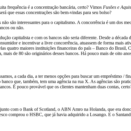
a frequência é a concentração bancária, certo? Vimos
Fusões e Aquis
será que essas concentrações são bem-vindas para seu bolso?
os não são interessantes para o capitalismo. A concorrência é um dos 
bancos ou não.
ção capitalista e com os bancos não seria diferente. Desde a década
consumidor e incentivar a livre concorrência, atuassem de forma mais 
as quatro maiores instituições financeiras do país – Banco do Brasil
mais de 80 são originários desses bancos. Há pouco mais de oito anos
, passamos, a cada dia, a ter menos opções para buscar um empréstimo / 
banco que, também, tem uma agência na rua X. As agências são pratic
bancos. É pouco provável que os clientes mantenham duas contas, certo
junto com o Bank of Scotland, o ABN Amro na Holanda, que era dono do
esco comprou o HSBC, que já havia adquirido a Losango. E o Santand