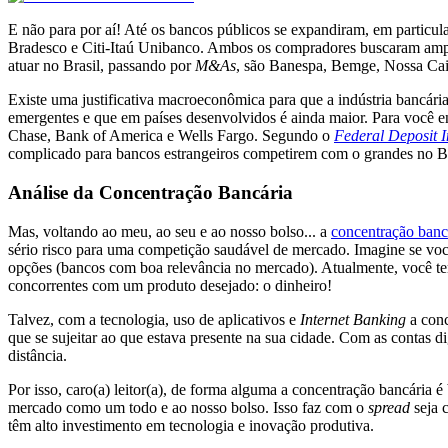
E não para por aí! Até os bancos públicos se expandiram, em partic
Bradesco e Citi-Itaú Unibanco. Ambos os compradores buscaram ampl
atuar no Brasil, passando por
M&As
, são Banespa, Bemge, Nossa Cai
Existe uma justificativa macroeconômica para que a indústria bancár
emergentes e que em países desenvolvidos é ainda maior. Para você e
Chase, Bank of America e Wells Fargo. Segundo o
Federal Deposit 
complicado para bancos estrangeiros competirem com o grandes no B
Análise da Concentração Bancária
Mas, voltando ao meu, ao seu e ao nosso bolso... a
concentração banc
sério risco para uma competição saudável de mercado. Imagine se você 
opções (bancos com boa relevância no mercado). Atualmente, você te
concorrentes com um produto desejado: o dinheiro!
Talvez, com a tecnologia, uso de aplicativos e
Internet Banking
a conc
que se sujeitar ao que estava presente na sua cidade. Com as contas di
distância.
Por isso, caro(a) leitor(a), de forma alguma a concentração bancária é
mercado como um todo e ao nosso bolso. Isso faz com o
spread
seja 
têm alto investimento em tecnologia e inovação produtiva.