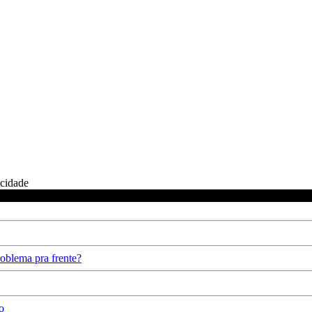
icidade
oblema pra frente?
o