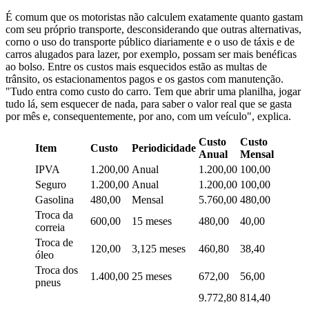
É comum que os motoristas não calculem exatamente quanto gastam
com seu próprio transporte, desconsiderando que outras alternativas,
corno o uso do transporte público diariamente e o uso de táxis e de
carros alugados para lazer, por exemplo, possam ser mais benéficas
ao bolso. Entre os custos mais esquecidos estão as multas de
trânsito, os estacionamentos pagos e os gastos com manutenção.
"Tudo entra como custo do carro. Tem que abrir uma planilha, jogar
tudo lá, sem esquecer de nada, para saber o valor real que se gasta
por mês e, consequentemente, por ano, com um veículo", explica.
Custo
Custo
Item
Custo
Periodicidade
Anual
Mensal
IPVA
1.200,00
Anual
1.200,00
100,00
Seguro
1.200,00
Anual
1.200,00
100,00
Gasolina
480,00
Mensal
5.760,00
480,00
Troca da
600,00
15 meses
480,00
40,00
correia
Troca de
120,00
3,125 meses
460,80
38,40
óleo
Troca dos
1.400,00
25 meses
672,00
56,00
pneus
9.772,80
814,40