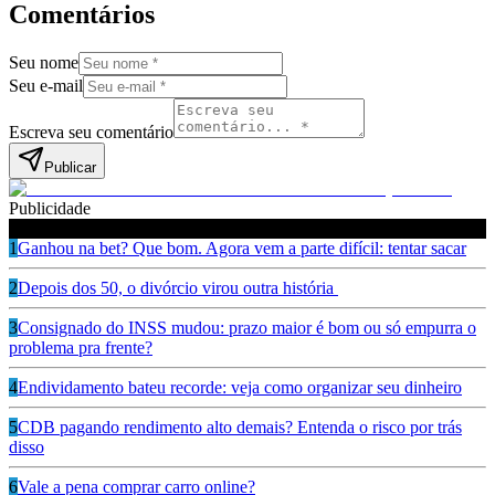
Comentários
Seu nome
Seu e-mail
Escreva seu comentário
Publicar
Publicidade
Leia também
1
Ganhou na bet? Que bom. Agora vem a parte difícil: tentar sacar
2
Depois dos 50, o divórcio virou outra história
3
Consignado do INSS mudou: prazo maior é bom ou só empurra o
problema pra frente?
4
Endividamento bateu recorde: veja como organizar seu dinheiro
5
CDB pagando rendimento alto demais? Entenda o risco por trás
disso
6
Vale a pena comprar carro online?