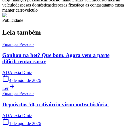
veículo
despesas domésticas
despesas fixas
faça as contas
quanto custa
manter carro
veículo
Publicidade
Leia também
Finanças Pessoais
Ganhou na bet? Que bom. Agora vem a parte
difícil: tentar sacar
AD
Alexia Diniz
4 de ago. de 2026
Ler
Finanças Pessoais
Depois dos 50, o divórcio virou outra história
AD
Alexia Diniz
1 de ago. de 2026