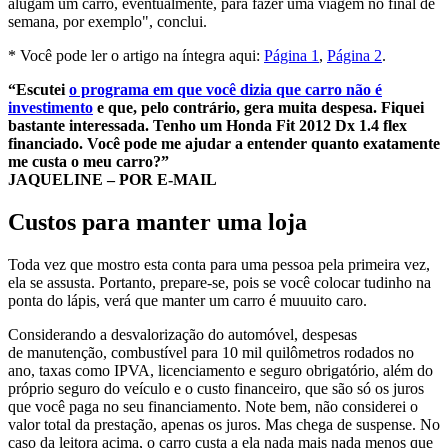
alugam um carro, eventualmente, para fazer uma viagem no final de
semana, por exemplo", conclui.
* Você pode ler o artigo na íntegra aqui:
Página 1
,
Página 2
.
“Escutei
o programa em que você dizia que carro não é
investimento
e que, pelo contrário, gera muita despesa. Fiquei
bastante interessada. Tenho um Honda Fit 2012 Dx 1.4 flex
financiado. Você pode me ajudar a entender quanto exatamente
me custa o meu carro?”
JAQUELINE – POR E-MAIL
Custos para manter uma loja
Toda vez que mostro esta conta para uma pessoa pela primeira vez,
ela se assusta. Portanto, prepare-se, pois se você colocar tudinho na
ponta do lápis, verá que manter um carro é muuuito caro.
Considerando a desvalorização do automóvel, despesas
de manutenção, combustível para 10 mil quilômetros rodados no
ano, taxas como IPVA, licenciamento e seguro obrigatório, além do
próprio seguro do veículo e o custo financeiro, que são só os juros
que você paga no seu financiamento. Note bem, não considerei o
valor total da prestação, apenas os juros. Mas chega de suspense. No
caso da leitora acima, o carro custa a ela nada mais nada menos que