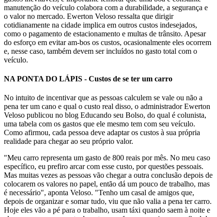
manutenção do veículo colabora com a durabilidade, a segurança e
o valor no mercado. Ewerton Veloso ressalta que dirigir
cotidianamente na cidade implica em outros custos indesejados,
como o pagamento de estacionamento e multas de trânsito. Apesar
do esforço em evitar am-bos os custos, ocasionalmente eles ocorrem
e, nesse caso, também devem ser incluídos no gasto total com o
veículo.
NA PONTA DO LÁPIS - Custos de se ter um carro
No intuito de incentivar que as pessoas calculem se vale ou não a
pena ter um cano e qual o custo real disso, o administrador Ewerton
Veloso publicou no blog Educando seu Bolso, do qual é colunista,
uma tabela com os gastos que ele mesmo tem com seu veículo.
Como afirmou, cada pessoa deve adaptar os custos à sua própria
realidade para chegar ao seu próprio valor.
"Meu carro representa um gasto de 800 reais por mês. No meu caso
específico, eu prefiro arcar com esse custo, por questões pessoais.
Mas muitas vezes as pessoas vão chegar a outra conclusão depois de
colocarem os valores no papel, então dá um pouco de trabalho, mas
é necessário", aponta Veloso. "Tenho um casal de amigos que,
depois de organizar e somar tudo, viu que não valia a pena ter carro.
Hoje eles vão a pé para o trabalho, usam táxi quando saem à noite e