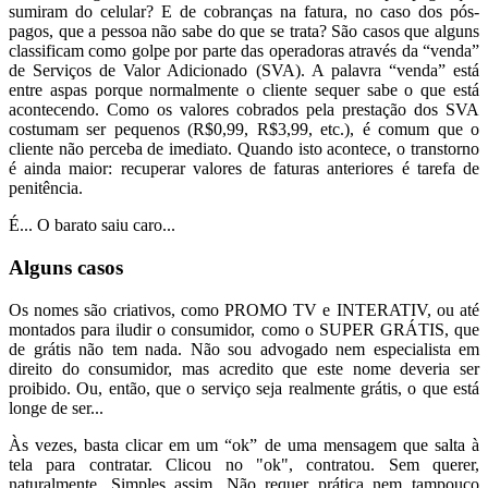
sumiram do celular? E de cobranças na fatura, no caso dos pós-
pagos, que a pessoa não sabe do que se trata? São casos que alguns
classificam como golpe por parte das operadoras através da “venda”
de Serviços de Valor Adicionado (SVA). A palavra “venda” está
entre aspas porque normalmente o cliente sequer sabe o que está
acontecendo. Como os valores cobrados pela prestação dos SVA
costumam ser pequenos (R$0,99, R$3,99, etc.), é comum que o
cliente não perceba de imediato. Quando isto acontece, o transtorno
é ainda maior: recuperar valores de faturas anteriores é tarefa de
penitência.
É... O barato saiu caro...
Alguns casos
Os nomes são criativos, como PROMO TV e INTERATIV, ou até
montados para iludir o consumidor, como o SUPER GRÁTIS, que
de grátis não tem nada. Não sou advogado nem especialista em
direito do consumidor, mas acredito que este nome deveria ser
proibido. Ou, então, que o serviço seja realmente grátis, o que está
longe de ser...
Às vezes, basta clicar em um “ok” de uma mensagem que salta à
tela para contratar. Clicou no "ok", contratou. Sem querer,
naturalmente. Simples assim. Não requer prática nem tampouco