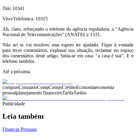
Tim: 10341
Vivo/Telefonica: 10315
Ah, claro, reforçando o telefone da agência reguladora, a "Agência
Nacional de Telecomunicações" (ANATEL): 1331.
Não sei se vai resolver, mas espero ter ajudado. Fique à vontade
para tecer comentários, explanar sua situação, reclamar no espaço
dos comentários deste artigo. Sinta-se em casa: "a casa é sua". E o
telefone também.
Até a próxima.
compras
Consumo
Conta
Contas
Crédito
Economia
economia
pessoal
planejamento financeiro
Tarifa
Tarifas
Publicidade
Leia também
Finanças Pessoais