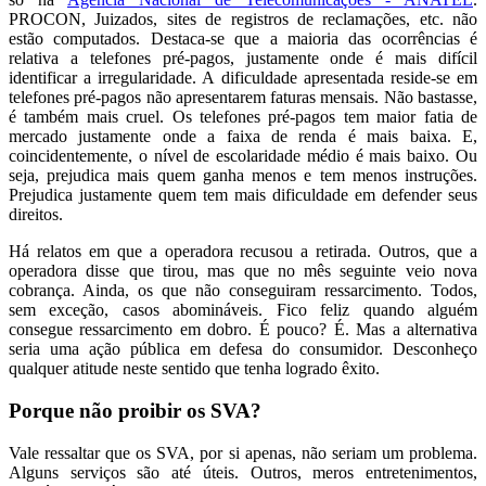
PROCON, Juizados, sites de registros de reclamações, etc. não
estão computados. Destaca-se que a maioria das ocorrências é
relativa a telefones pré-pagos, justamente onde é mais difícil
identificar a irregularidade. A dificuldade apresentada reside-se em
telefones pré-pagos não apresentarem faturas mensais. Não bastasse,
é também mais cruel. Os telefones pré-pagos tem maior fatia de
mercado justamente onde a faixa de renda é mais baixa. E,
coincidentemente, o nível de escolaridade médio é mais baixo. Ou
seja, prejudica mais quem ganha menos e tem menos instruções.
Prejudica justamente quem tem mais dificuldade em defender seus
direitos.
Há relatos em que a operadora recusou a retirada. Outros, que a
operadora disse que tirou, mas que no mês seguinte veio nova
cobrança. Ainda, os que não conseguiram ressarcimento. Todos,
sem exceção, casos abomináveis. Fico feliz quando alguém
consegue ressarcimento em dobro. É pouco? É. Mas a alternativa
seria uma ação pública em defesa do consumidor. Desconheço
qualquer atitude neste sentido que tenha logrado êxito.
Porque não proibir os SVA?
Vale ressaltar que os SVA, por si apenas, não seriam um problema.
Alguns serviços são até úteis. Outros, meros entretenimentos,