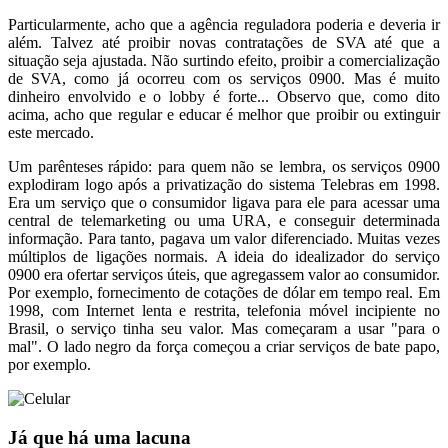
Particularmente, acho que a agência reguladora poderia e deveria ir
além. Talvez até proibir novas contratações de SVA até que a
situação seja ajustada. Não surtindo efeito, proibir a comercialização
de SVA, como já ocorreu com os serviços 0900. Mas é muito
dinheiro envolvido e o lobby é forte... Observo que, como dito
acima, acho que regular e educar é melhor que proibir ou extinguir
este mercado.
Um parênteses rápido: para quem não se lembra, os serviços 0900
explodiram logo após a privatização do sistema Telebras em 1998.
Era um serviço que o consumidor ligava para ele para acessar uma
central de telemarketing ou uma URA, e conseguir determinada
informação. Para tanto, pagava um valor diferenciado. Muitas vezes
múltiplos de ligações normais. A ideia do idealizador do serviço
0900 era ofertar serviços úteis, que agregassem valor ao consumidor.
Por exemplo, fornecimento de cotações de dólar em tempo real. Em
1998, com Internet lenta e restrita, telefonia móvel incipiente no
Brasil, o serviço tinha seu valor. Mas começaram a usar "para o
mal". O lado negro da força começou a criar serviços de bate papo,
por exemplo.
Já que há uma lacuna