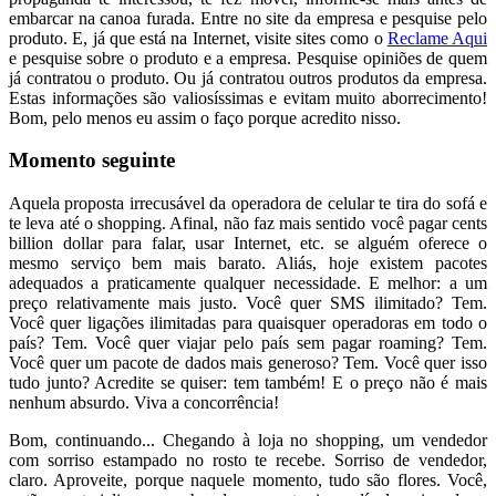
embarcar na canoa furada. Entre no site da empresa e pesquise pelo
produto. E, já que está na Internet, visite sites como o
Reclame Aqui
e pesquise sobre o produto e a empresa. Pesquise opiniões de quem
já contratou o produto. Ou já contratou outros produtos da empresa.
Estas informações são valiosíssimas e evitam muito aborrecimento!
Bom, pelo menos eu assim o faço porque acredito nisso.
Momento seguinte
Aquela proposta irrecusável da operadora de celular te tira do sofá e
te leva até o shopping. Afinal, não faz mais sentido você pagar cents
billion dollar para falar, usar Internet, etc. se alguém oferece o
mesmo serviço bem mais barato. Aliás, hoje existem pacotes
adequados a praticamente qualquer necessidade. E melhor: a um
preço relativamente mais justo. Você quer SMS ilimitado? Tem.
Você quer ligações ilimitadas para quaisquer operadoras em todo o
país? Tem. Você quer viajar pelo país sem pagar roaming? Tem.
Você quer um pacote de dados mais generoso? Tem. Você quer isso
tudo junto? Acredite se quiser: tem também! E o preço não é mais
nenhum absurdo. Viva a concorrência!
Bom, continuando... Chegando à loja no shopping, um vendedor
com sorriso estampado no rosto te recebe. Sorriso de vendedor,
claro. Aproveite, porque naquele momento, tudo são flores. Você,