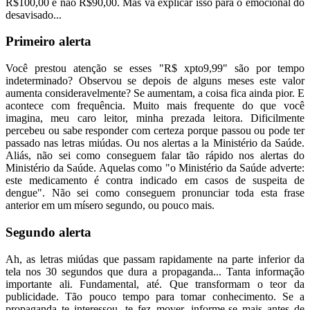
R$100,00 e não R$90,00. Mas vá explicar isso para o emocional do
desavisado...
Primeiro alerta
Você prestou atenção se esses "R$ xpto9,99" são por tempo
indeterminado? Observou se depois de alguns meses este valor
aumenta consideravelmente? Se aumentam, a coisa fica ainda pior. E
acontece com frequência. Muito mais frequente do que você
imagina, meu caro leitor, minha prezada leitora. Dificilmente
percebeu ou sabe responder com certeza porque passou ou pode ter
passado nas letras miúdas. Ou nos alertas a la Ministério da Saúde.
Aliás, não sei como conseguem falar tão rápido nos alertas do
Ministério da Saúde. Aquelas como "o Ministério da Saúde adverte:
este medicamento é contra indicado em casos de suspeita de
dengue". Não sei como conseguem pronunciar toda esta frase
anterior em um mísero segundo, ou pouco mais.
Segundo alerta
Ah, as letras miúdas que passam rapidamente na parte inferior da
tela nos 30 segundos que dura a propaganda... Tanta informação
importante ali. Fundamental, até. Que transformam o teor da
publicidade. Tão pouco tempo para tomar conhecimento. Se a
propaganda te interessou, te fez mover, informe-se mais antes de