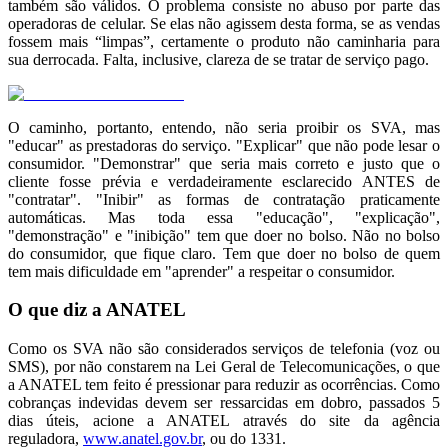
também são válidos. O problema consiste no abuso por parte das
operadoras de celular. Se elas não agissem desta forma, se as vendas
fossem mais “limpas”, certamente o produto não caminharia para
sua derrocada. Falta, inclusive, clareza de se tratar de serviço pago.
O caminho, portanto, entendo, não seria proibir os SVA, mas
"educar" as prestadoras do serviço. "Explicar" que não pode lesar o
consumidor. "Demonstrar" que seria mais correto e justo que o
cliente fosse prévia e verdadeiramente esclarecido ANTES de
"contratar". "Inibir" as formas de contratação praticamente
automáticas. Mas toda essa "educação", "explicação",
"demonstração" e "inibição" tem que doer no bolso. Não no bolso
do consumidor, que fique claro. Tem que doer no bolso de quem
tem mais dificuldade em "aprender" a respeitar o consumidor.
O que diz a ANATEL
Como os SVA não são considerados serviços de telefonia (voz ou
SMS), por não constarem na Lei Geral de Telecomunicações, o que
a ANATEL tem feito é pressionar para reduzir as ocorrências. Como
cobranças indevidas devem ser ressarcidas em dobro, passados 5
dias úteis, acione a ANATEL através do site da agência
reguladora,
www.anatel.gov.br
, ou do 1331.