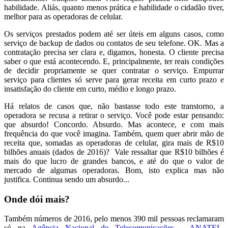
habilidade. Aliás, quanto menos prática e habilidade o cidadão tiver,
melhor para as operadoras de celular.
Os serviços prestados podem até ser úteis em alguns casos, como
serviço de backup de dados ou contatos de seu telefone. OK. Mas a
contratação precisa ser clara e, digamos, honesta. O cliente precisa
saber o que está acontecendo. E, principalmente, ter reais condições
de decidir propriamente se quer contratar o serviço. Empurrar
serviço para clientes só serve para gerar receita em curto prazo e
insatisfação do cliente em curto, médio e longo prazo.
Há relatos de casos que, não bastasse todo este transtorno, a
operadora se recusa a retirar o serviço. Você pode estar pensando:
que absurdo! Concordo. Absurdo. Mas acontece, e com mais
frequência do que você imagina. Também, quem quer abrir mão de
receita que, somadas as operadoras de celular, gira mais de R$10
bilhões anuais (dados de 2016)? Vale ressaltar que R$10 bilhões é
mais do que lucro de grandes bancos, e até do que o valor de
mercado de algumas operadoras. Bom, isto explica mas não
justifica. Continua sendo um absurdo...
Onde dói mais?
Também números de 2016, pelo menos 390 mil pessoas reclamaram
só na
Agência Nacional de Telecomunicações - ANATEL
.