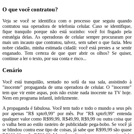
O que você contratou?
Veja se você se identifica com o processo que seguiu quando
contratou sua operadora de telefonia celular. Caso se identifique,
fique tranquilo porque não está sozinho: você foi fisgado pela
estratégia delas. As operadoras de celular sempre procuraram por
mais um incauto que contratou, talvez, sem saber o que fazia. Meu
nobre cidadão, minha estimada cidadã: você está prestes a se sentir
enganado. Tem certeza de que quer abrir os olhos? Se quiser,
continue a ler o texto, por sua conta e risco...
Cenário
Você está tranquilão, sentado no sofá da sua sala, assistindo à
"inocente" propaganda de uma operadora de celular. O "inocente"
tem que vir entre aspas, pois não existe nada inocente na TV hoje.
Nem em programa infantil, infelizmente.
A propaganda é fabulosa. Você tem tudo e todo o mundo a seus pés
por apenas "R$ xpto9,99" por mês. Por "R$ xpto9,99" entenda
qualquer valor como R$99,99, R$49,99, R$9,99 ou outra coisa que
o valha bem ao estilo rasteiro de publicidade pega-bobo. Se você já
se blindou contra esse tipo de coisas, já sabe que R$99,99 são quase