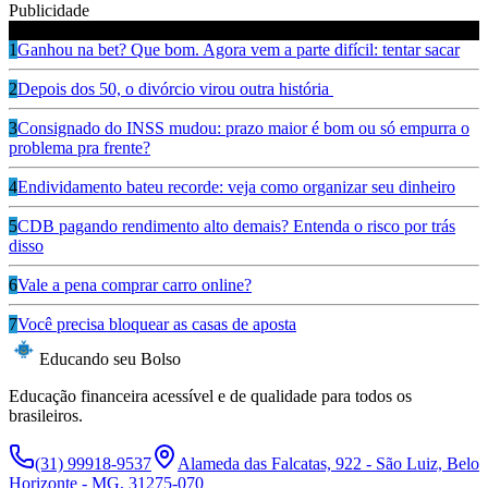
Publicidade
Leia também
1
Ganhou na bet? Que bom. Agora vem a parte difícil: tentar sacar
2
Depois dos 50, o divórcio virou outra história
3
Consignado do INSS mudou: prazo maior é bom ou só empurra o
problema pra frente?
4
Endividamento bateu recorde: veja como organizar seu dinheiro
5
CDB pagando rendimento alto demais? Entenda o risco por trás
disso
6
Vale a pena comprar carro online?
7
Você precisa bloquear as casas de aposta
Educando seu Bolso
Educação financeira acessível e de qualidade para todos os
brasileiros.
(31) 99918-9537
Alameda das Falcatas, 922 - São Luiz, Belo
Horizonte - MG, 31275-070