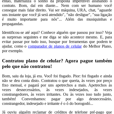
então, materializa o sonho da proposta imperdível assinando o
contrato. Bom, daí em diante... Nem com ser humano você
consegue mais falar direito. Vai ser máquina, URA, chat, "aguarde
uns instante que você já será atendido", "não desligue", "sua ligação
é muito importante para nós"... Além das musiquinhas e
propagandas.
Identificou-se até aqui? Conhece alguém que passou por isso? Veja
as surpresas seguintes e me diga se não acontece mesmo. E, para
evitar passar por tudo isso, busque por ferramentas que podem te
ajudar, como o
comparador de planos de celular
do Melhor Plano,
por exemplo.
Contratou plano de celular? Agora pague também
pelo que não contratou!
Bom, saiu da loja, já era. Você foi fisgado. Pior: foi fisgado e ainda
não se deu conta disto. Contratou o que queria, às vezes por preço
fixo mensal, e pagará por uns apetrechos a mais. Apetrechos às
vezes desnecessários, às vezes indesejados, às vezes
constrangedores, às vezes irritantes. Ou às vezes isso tudo junto,
também! Convenhamos: pagar por algo desnecessário,
constrangedor, indesejado e irritante é o ó do borogodó...
Já ouviu alguém reclamar de créditos de telefone pré-pago que