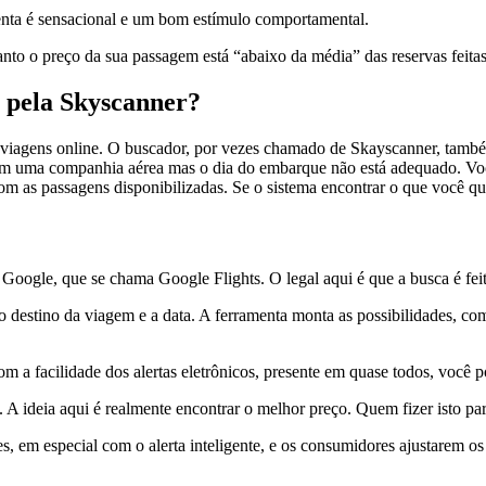
nta é sensacional e um bom estímulo comportamental.
anto o preço da sua passagem está “abaixo da média” das reservas feit
 pela Skyscanner?
e viagens online. O buscador, por vezes chamado de Skayscanner, també
 em uma companhia aérea mas o dia do embarque não está adequado. Voc
om as passagens disponibilizadas. Se o sistema encontrar o que você que
 Google, que se chama Google Flights. O legal aqui é que a busca é fe
o destino da viagem e a data. A ferramenta monta as possibilidades, c
a facilidade dos alertas eletrônicos, presente em quase todos, você pod
 A ideia aqui é realmente encontrar o melhor preço. Quem fizer isto p
s, em especial com o alerta inteligente, e os consumidores ajustarem os 