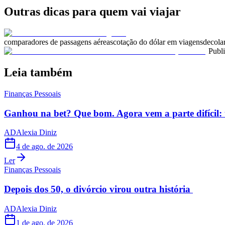
Outras dicas para quem vai viajar
comparadores de passagens aéreas
cotação do dólar em viagens
decola
Publ
Leia também
Finanças Pessoais
Ganhou na bet? Que bom. Agora vem a parte difícil: 
AD
Alexia Diniz
4 de ago. de 2026
Ler
Finanças Pessoais
Depois dos 50, o divórcio virou outra história
AD
Alexia Diniz
1 de ago. de 2026