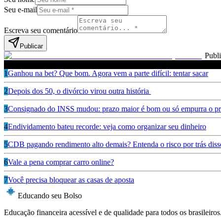
Seu e-mail
Escreva seu comentário
Publicar
Publ
Leia também
1
Ganhou na bet? Que bom. Agora vem a parte difícil: tentar sacar
2
Depois dos 50, o divórcio virou outra história
3
Consignado do INSS mudou: prazo maior é bom ou só empurra o pr
4
Endividamento bateu recorde: veja como organizar seu dinheiro
5
CDB pagando rendimento alto demais? Entenda o risco por trás diss
6
Vale a pena comprar carro online?
7
Você precisa bloquear as casas de aposta
Educando seu Bolso
Educação financeira acessível e de qualidade para todos os brasileiros