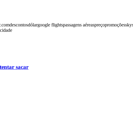
r.com
descontos
dólar
google flights
passagens aéreas
preço
promoções
sky
icidade
tentar sacar