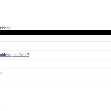
icidade
oblema pra frente?
o
.