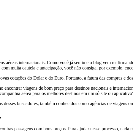
sagens aéreas internacionais. Como você já sentiu e o blog vem reafir
e, com muita cautela e antecipação, você não consiga, por exemplo, enco
as cotações do Dólar e do Euro. Portanto, a fatura das compras e dos se
o encontrar viagens de bom preço para destinos nacionais e internacio
 companhia aérea para os melhores destinos em um só site ou aplicativ
ns desses buscadores, também conhecidos como agências de viagens on
.
ncontras passagens com bons preços. Para ajudar nesse processo, nada m