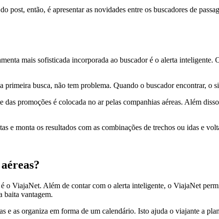
vo do post, então, é apresentar as novidades entre os buscadores de pas
amenta mais sofisticada incorporada ao buscador é o alerta inteligente
primeira busca, não tem problema. Quando o buscador encontrar, o sist
te das promoções é colocada no ar pelas companhias aéreas. Além disso, 
as e monta os resultados com as combinações de trechos ou idas e volta
 aéreas?
 o ViajaNet. Além de contar com o alerta inteligente, o ViajaNet permi
a baita vantagem.
as e as organiza em forma de um calendário. Isto ajuda o viajante a pl