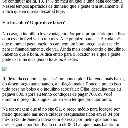
Se continuar assim, 13, 14% do meu aluguel é uma baita economia.
Nesses tempos apertados de dinheiro que a gente tem atualmente, é
a dica que eu queria deixar aí hoje.
E o Locador? O que deve fazer?
No caso, o inquilino leva vantagem. Porque o proprietário pode ficar
com esse imóvel vazio um mês. Aí é prejuízo para ele. A cada mês
que o imóvel passa vazio, o cara tem um bom preço, assim se ele
pensar financeiramente, ele vai. Ainda mais conhecendo o inquilino.
Sabendo que é bom. A dica então para o locador, se é que a gente
pode dar uma dica para o locador, é ceder.
Reflexo da economia, que está um pouco pior. Da renda mais baixa,
do desemprego aumentando, a inflação maior. Pouco a pouco isso
tudo pesa no bolso e o inquilino sabe falar: Olha, desculpa mas eu
pagava 800, agora eu tenho condições de pagar 700, ou você
diminui o preço do aluguel, ou eu vou ter que procurar outro.
Na reportagem que tá no site G1, o preço médio para locação por
metro quadrado nas nove cidades pesquisadas ficou em r$ 34 por
mês o Rio de Janeiro lidera com 40 reais por metro quadrado ao
mês, seguida por São Paulo com r$ 38. O aluguel mais barato foi