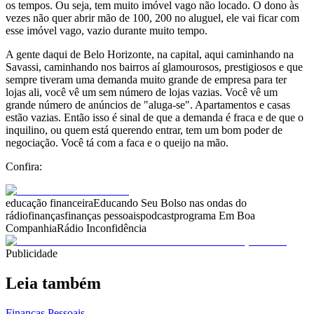
os tempos. Ou seja, tem muito imóvel vago não locado. O dono às
vezes não quer abrir mão de 100, 200 no aluguel, ele vai ficar com
esse imóvel vago, vazio durante muito tempo.
A gente daqui de Belo Horizonte, na capital, aqui caminhando na
Savassi, caminhando nos bairros aí glamourosos, prestigiosos e que
sempre tiveram uma demanda muito grande de empresa para ter
lojas ali, você vê um sem número de lojas vazias. Você vê um
grande número de anúncios de "aluga-se". Apartamentos e casas
estão vazias. Então isso é sinal de que a demanda é fraca e de que o
inquilino, ou quem está querendo entrar, tem um bom poder de
negociação. Você tá com a faca e o queijo na mão.
Confira:
educação financeira
Educando Seu Bolso nas ondas do
rádio
finanças
finanças pessoais
podcast
programa Em Boa
Companhia
Rádio Inconfidência
Publicidade
Leia também
Finanças Pessoais