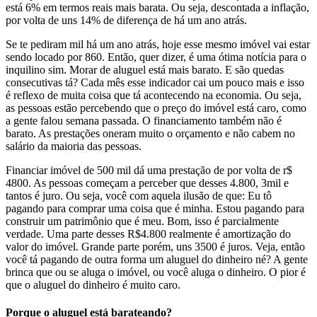
está 6% em termos reais mais barata. Ou seja, descontada a inflação,
por volta de uns 14% de diferença de há um ano atrás.
Se te pediram mil há um ano atrás, hoje esse mesmo imóvel vai estar
sendo locado por 860. Então, quer dizer, é uma ótima notícia para o
inquilino sim. Morar de aluguel está mais barato. E são quedas
consecutivas tá? Cada mês esse indicador cai um pouco mais e isso
é reflexo de muita coisa que tá acontecendo na economia. Ou seja,
as pessoas estão percebendo que o preço do imóvel está caro, como
a gente falou semana passada. O financiamento também não é
barato. As prestações oneram muito o orçamento e não cabem no
salário da maioria das pessoas.
Financiar imóvel de 500 mil dá uma prestação de por volta de r$
4800. As pessoas começam a perceber que desses 4.800, 3mil e
tantos é juro. Ou seja, você com aquela ilusão de que: Eu tô
pagando para comprar uma coisa que é minha. Estou pagando para
construir um patrimônio que é meu. Bom, isso é parcialmente
verdade. Uma parte desses R$4.800 realmente é amortização do
valor do imóvel. Grande parte porém, uns 3500 é juros. Veja, então
você tá pagando de outra forma um aluguel do dinheiro né? A gente
brinca que ou se aluga o imóvel, ou você aluga o dinheiro. O pior é
que o aluguel do dinheiro é muito caro.
Porque o aluguel está barateando?