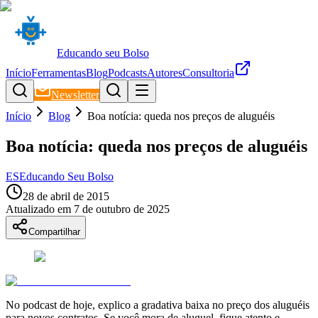
Educando seu Bolso
Início
Ferramentas
Blog
Podcasts
Autores
Consultoria
Newsletter
Início
Blog
Boa notícia: queda nos preços de aluguéis
Boa notícia: queda nos preços de aluguéis
ES
Educando Seu Bolso
28 de abril de 2015
Atualizado em
7 de outubro de 2025
Compartilhar
No podcast de hoje, explico a gradativa baixa no preço dos aluguéis
para novos contratos. Se você mora de aluguel, fique atento e