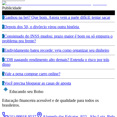
Publicidade
Leia também
1
Ganhou na bet? Que bom. Agora vem a parte difícil: tentar sacar
2
Depois dos 50, o divórcio virou outra história
3
Consignado do INSS mudou: prazo maior é bom ou só empurra o
problema pra frente?
4
Endividamento bateu recorde: veja como organizar seu dinheiro
5
CDB pagando rendimento alto demais? Entenda o risco por trás
disso
6
Vale a pena comprar carro online?
7
Você precisa bloquear as casas de aposta
Educando seu Bolso
Educação financeira acessível e de qualidade para todos os
brasileiros.
(31) 99918-9537
Alameda das Falcatas, 922 - São Luiz, Belo