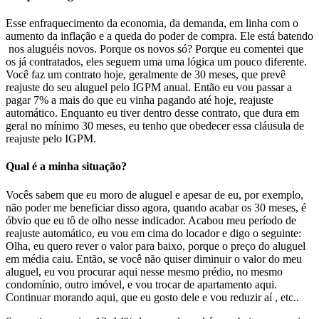
Esse enfraquecimento da economia, da demanda, em linha com o
aumento da inflação e a queda do poder de compra. Ele está batendo
nos aluguéis novos. Porque os novos só? Porque eu comentei que
os já contratados, eles seguem uma uma lógica um pouco diferente.
Você faz um contrato hoje, geralmente de 30 meses, que prevê
reajuste do seu aluguel pelo IGPM anual. Então eu vou passar a
pagar 7% a mais do que eu vinha pagando até hoje, reajuste
automático. Enquanto eu tiver dentro desse contrato, que dura em
geral no mínimo 30 meses, eu tenho que obedecer essa cláusula de
reajuste pelo IGPM.
Qual é a minha situação?
Vocês sabem que eu moro de aluguel e apesar de eu, por exemplo,
não poder me beneficiar disso agora, quando acabar os 30 meses, é
óbvio que eu tô de olho nesse indicador. Acabou meu período de
reajuste automático, eu vou em cima do locador e digo o seguinte:
Olha, eu quero rever o valor para baixo, porque o preço do aluguel
em média caiu. Então, se você não quiser diminuir o valor do meu
aluguel, eu vou procurar aqui nesse mesmo prédio, no mesmo
condomínio, outro imóvel, e vou trocar de apartamento aqui.
Continuar morando aqui, que eu gosto dele e vou reduzir aí , etc..