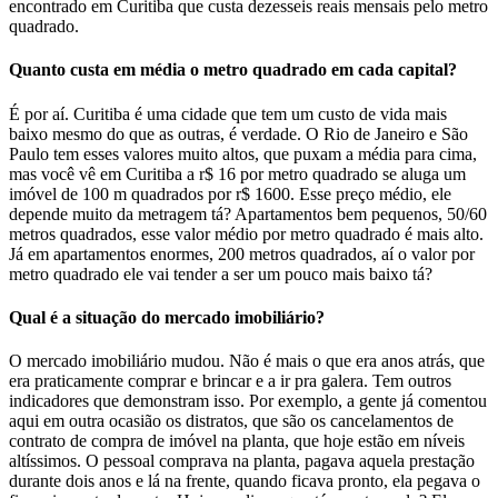
encontrado em Curitiba que custa dezesseis reais mensais pelo metro
quadrado.
Quanto custa em média o metro quadrado em cada capital?
É por aí. Curitiba é uma cidade que tem um custo de vida mais
baixo mesmo do que as outras, é verdade. O Rio de Janeiro e São
Paulo tem esses valores muito altos, que puxam a média para cima,
mas você vê em Curitiba a r$ 16 por metro quadrado se aluga um
imóvel de 100 m quadrados por r$ 1600. Esse preço médio, ele
depende muito da metragem tá? Apartamentos bem pequenos, 50/60
metros quadrados, esse valor médio por metro quadrado é mais alto.
Já em apartamentos enormes, 200 metros quadrados, aí o valor por
metro quadrado ele vai tender a ser um pouco mais baixo tá?
Qual é a situação do mercado imobiliário?
O mercado imobiliário mudou. Não é mais o que era anos atrás, que
era praticamente comprar e brincar e a ir pra galera. Tem outros
indicadores que demonstram isso. Por exemplo, a gente já comentou
aqui em outra ocasião os distratos, que são os cancelamentos de
contrato de compra de imóvel na planta, que hoje estão em níveis
altíssimos. O pessoal comprava na planta, pagava aquela prestação
durante dois anos e lá na frente, quando ficava pronto, ela pegava o