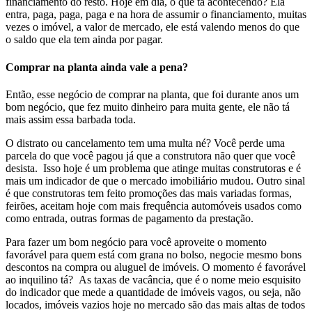
financiamento do resto. Hoje em dia, o que tá acontecendo? Ela
entra, paga, paga, paga e na hora de assumir o financiamento, muitas
vezes o imóvel, a valor de mercado, ele está valendo menos do que
o saldo que ela tem ainda por pagar.
Comprar na planta ainda vale a pena?
Então, esse negócio de comprar na planta, que foi durante anos um
bom negócio, que fez muito dinheiro para muita gente, ele não tá
mais assim essa barbada toda.
O distrato ou cancelamento tem uma multa né? Você perde uma
parcela do que você pagou já que a construtora não quer que você
desista. Isso hoje é um problema que atinge muitas construtoras e é
mais um indicador de que o mercado imobiliário mudou. Outro sinal
é que construtoras tem feito promoções das mais variadas formas,
feirões, aceitam hoje com mais frequência automóveis usados como
como entrada, outras formas de pagamento da prestação.
Para fazer um bom negócio para você aproveite o momento
favorável para quem está com grana no bolso, negocie mesmo bons
descontos na compra ou aluguel de imóveis. O momento é favorável
ao inquilino tá? As taxas de vacância, que é o nome meio esquisito
do indicador que mede a quantidade de imóveis vagos, ou seja, não
locados, imóveis vazios hoje no mercado são das mais altas de todos