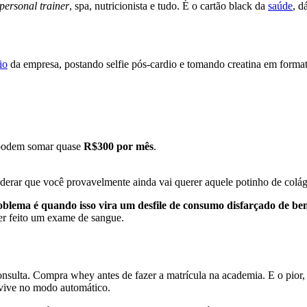
personal trainer
, spa, nutricionista e tudo. É o cartão black da
saúde
, d
io
da empresa, postando selfie pós-cardio e tomando creatina em forma
) podem somar quase
R$300 por mês
.
derar que você provavelmente ainda vai querer aquele potinho de colá
blema é quando isso vira um desfile de consumo disfarçado de be
er feito um exame de sangue.
onsulta. Compra whey antes de fazer a matrícula na academia. E o pior
 vive no modo automático.