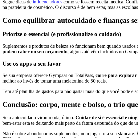
Segue dicas de
influenciadores
como se fossem receita médica. Confia
na prateleira de cosmético. O discurso é de bem-estar, mas as escolha
Como equilibrar autocuidado e finanças s
Priorize o essencial (e profissionalize o cuidado)
Suplementos e produtos de beleza só funcionam bem quando usados co
podem caber no seu orçamento
, alguns até vêm incluídos no Gymp
Use os apps a seu favor
Se sua empresa oferece Gympass ou TotalPass,
corre para explorar 
melhor ao invés de tomar uma melatonina de 50 reais.
Tem até planilha de gastos para não gastar mais do que você pode e 
Conclusão: corpo, mente e bolso, o trio que
Se o autocuidado virou moda, ótimo.
Cuidar de si é essencial e ning
bem-estar está te deixando mais perto da fatura estourada do que de u
Não é sobre abandonar os suplementos, nem jogar fora sua skincare. É 