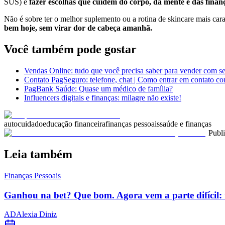
SUS) e
fazer escolhas que cuidem do corpo, da mente e das finan
Não é sobre ter o melhor suplemento ou a rotina de skincare mais cara
bem hoje, sem virar dor de cabeça amanhã.
Você também pode gostar
Vendas Online: tudo que você precisa saber para vender com s
Contato PagSeguro: telefone, chat | Como entrar em contato c
PagBank Saúde: Quase um médico de família?
Influencers digitais e finanças: milagre não existe!
autocuidado
educação financeira
finanças pessoais
saúde e finanças
Publ
Leia também
Finanças Pessoais
Ganhou na bet? Que bom. Agora vem a parte difícil: 
AD
Alexia Diniz