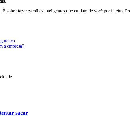
ças.
. É sobre fazer escolhas inteligentes que cuidam de você por inteiro. P
egurança
om a empresa?
icidade
tentar sacar