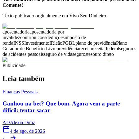
Comente!
Texto publicado orginalmente em Vivo Seu Dinheiro.
aposentadoria
aposentadoria por
invalidez
contribuições
deduções
imposto de
renda
INSS
Investimento
IR
leão
PGBL
plano de previdência
Plano
Gerador de Benefício Livre
previdência
receita
receita federal
seguores
de acidentes pessoais
seguro de vida
seguros
tesouro direto
Publicidade
Leia também
Finanças Pessoais
Ganhou na bet? Que bom. Agora vem a parte
difícil: tentar sacar
AD
Alexia Diniz
4 de ago. de 2026