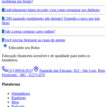
problema pra frente?
4
Endividamento bateu recorde: veja como organizar seu dinheiro
5
CDB pagando rendimento alto demais? Entenda o risco por trás
disso
6
Vale a pena comprar carro online?
7
Você precisa bloquear as casas de aposta
Educando seu Bolso
Educação financeira acessível e de qualidade para todos os
brasileiros.
(31) 99918-9537
Alameda das Falcatas, 922 - São Luiz, Belo
Horizonte - MG, 31275-070
Plataforma
Simuladores
Rankings
Blog
Podcasts