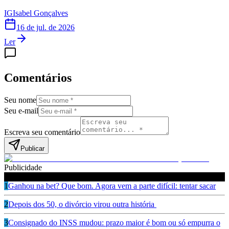
IG
Isabel Gonçalves
16 de jul. de 2026
Ler
Comentários
Seu nome
Seu e-mail
Escreva seu comentário
Publicar
Publicidade
Leia também
1
Ganhou na bet? Que bom. Agora vem a parte difícil: tentar sacar
2
Depois dos 50, o divórcio virou outra história
3
Consignado do INSS mudou: prazo maior é bom ou só empurra o