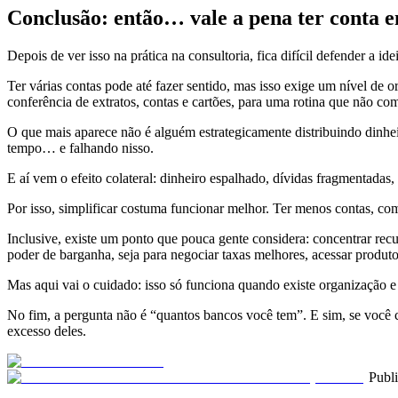
Conclusão: então… vale a pena ter conta 
Depois de ver isso na prática na consultoria, fica difícil defender a i
Ter várias contas pode até fazer sentido, mas isso exige um nível de
conferência de extratos, contas e cartões, para uma rotina que não com
O que mais aparece não é alguém estrategicamente distribuindo dinhe
tempo… e falhando nisso.
E aí vem o efeito colateral: dinheiro espalhado, dívidas fragmentada
Por isso, simplificar costuma funcionar melhor. Ter menos contas, com f
Inclusive, existe um ponto que pouca gente considera: concentrar re
poder de barganha, seja para negociar taxas melhores, acessar produto
Mas aqui vai o cuidado: isso só funciona quando existe organização e 
No fim, a pergunta não é “quantos bancos você tem”. E sim, se você co
excesso deles.
Publ