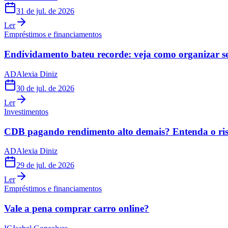
31 de jul. de 2026
Ler
Empréstimos e financiamentos
Endividamento bateu recorde: veja como organizar s
AD
Alexia Diniz
30 de jul. de 2026
Ler
Investimentos
CDB pagando rendimento alto demais? Entenda o risc
AD
Alexia Diniz
29 de jul. de 2026
Ler
Empréstimos e financiamentos
Vale a pena comprar carro online?