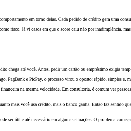
o comportamento em torno delas. Cada pedido de crédito gera uma con
omo risco. Já vi casos em que o score caiu não por inadimplência, mas
ito chega até você. Antes, pedir um cartão ou empréstimo exigia tempo
 PagBank e PicPay, o processo virou o oposto: rápido, simples e, muit
financeira na mesma velocidade. Em consultoria, é comum ver pessoas 
nto mais você usa crédito, mais o banco ganha. Então faz sentido que o 
 pode ser útil e até necessário em algumas situações. O problema começ