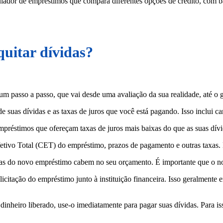
ador de empréstimos que compara diferentes opções de crédito, com ba
uitar dívidas?
 um passo a passo, que vai desde uma avaliação da sua realidade, até 
de suas dívidas e as taxas de juros que você está pagando. Isso inclui ca
mpréstimos que ofereçam taxas de juros mais baixas do que as suas dívi
Efetivo Total (CET) do empréstimo, prazos de pagamento e outras taxas.
las do novo empréstimo cabem no seu orçamento. É importante que o no
olicitação do empréstimo junto à instituição financeira. Isso geralmen
dinheiro liberado, use-o imediatamente para pagar suas dívidas. Para is