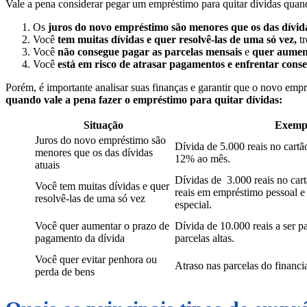
Vale a pena considerar pegar um empréstimo para quitar dívidas qua
Os
juros do novo empréstimo são menores que os das dívida
Você
tem muitas dívidas e quer resolvê-las de uma só vez,
tr
Você
não consegue pagar as parcelas mensais
e
quer aumen
Você
está em risco de atrasar pagamentos e enfrentar cons
Porém, é importante analisar suas finanças e garantir que o novo emp
quando vale a pena fazer o empréstimo para quitar dívidas:
Situação
Exemp
Juros do novo empréstimo são
Dívida de 5.000 reais no cartã
menores que os das dívidas
12% ao mês.
atuais
Dívidas de 3.000 reais no cart
Você tem muitas dívidas e quer
reais em empréstimo pessoal e
resolvê-las de uma só vez
especial.
Você quer aumentar o prazo de
Dívida de 10.000 reais a ser 
pagamento da dívida
parcelas altas.
Você quer evitar penhora ou
Atraso nas parcelas do financ
perda de bens