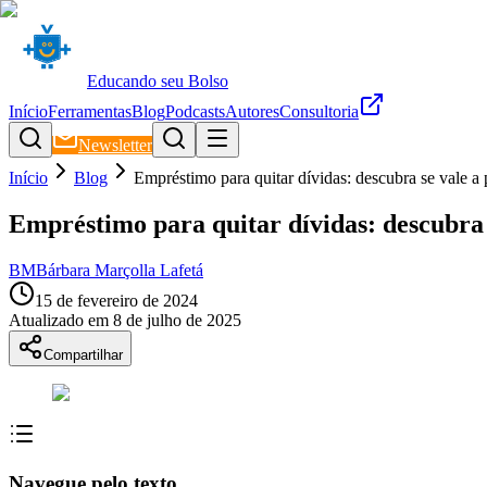
Educando seu Bolso
Início
Ferramentas
Blog
Podcasts
Autores
Consultoria
Newsletter
Início
Blog
Empréstimo para quitar dívidas: descubra se vale a 
Empréstimo para quitar dívidas: descubra 
BM
Bárbara Marçolla Lafetá
15 de fevereiro de 2024
Atualizado em
8 de julho de 2025
Compartilhar
Navegue pelo texto