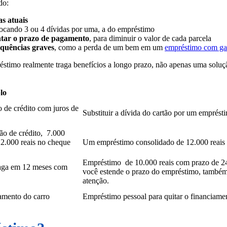
ndo:
s atuais
ocando 3 ou 4 dívidas por uma, a do empréstimo
tar o prazo de pagamento
, para diminuir o valor de cada parcela
equências graves
, como a perda de um bem em um
empréstimo com ga
réstimo realmente traga benefícios a longo prazo, não apenas uma solu
lo
o de crédito com juros de
Substituir a dívida do cartão por um emprés
ão de crédito, 7.000
 2.000 reais no cheque
Um empréstimo consolidado de 12.000 reais p
Empréstimo de 10.000 reais com prazo de 24 
paga em 12 meses com
você estende o prazo do empréstimo, também p
atenção.
iamento do carro
Empréstimo pessoal para quitar o financiamen