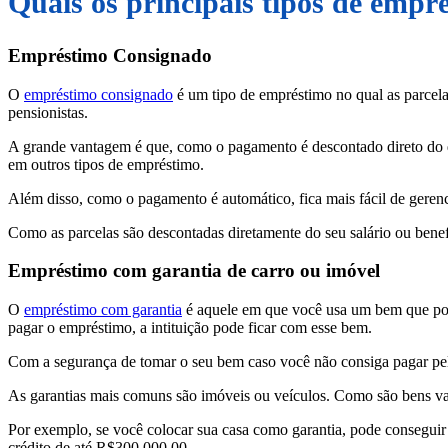
Quais os principais tipos de empr
Empréstimo Consignado
O
empréstimo consignado
é um tipo de empréstimo no qual as parcela
pensionistas.
A grande vantagem é que, como o pagamento é descontado direto do qu
em outros tipos de empréstimo.
Além disso, como o pagamento é automático, fica mais fácil de geren
Como as parcelas são descontadas diretamente do seu salário ou benefí
Empréstimo com garantia de carro ou imóvel
O
empréstimo com garantia
é aquele em que você usa um bem que possu
pagar o empréstimo, a intituição pode ficar com esse bem.
Com a segurança de tomar o seu bem caso você não consiga pagar pelo
As garantias mais comuns são imóveis ou veículos. Como são bens va
Por exemplo, se você colocar sua casa como garantia, pode consegui
crédito de até R$300.000,00.