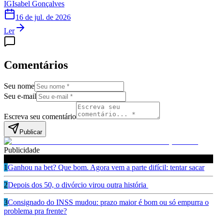
IG
Isabel Gonçalves
16 de jul. de 2026
Ler
Comentários
Seu nome
Seu e-mail
Escreva seu comentário
Publicar
Publicidade
Leia também
1
Ganhou na bet? Que bom. Agora vem a parte difícil: tentar sacar
2
Depois dos 50, o divórcio virou outra história
3
Consignado do INSS mudou: prazo maior é bom ou só empurra o
problema pra frente?