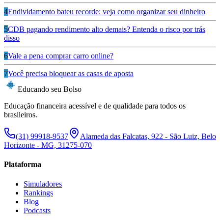
4
Endividamento bateu recorde: veja como organizar seu dinheiro
5
CDB pagando rendimento alto demais? Entenda o risco por trás
disso
6
Vale a pena comprar carro online?
7
Você precisa bloquear as casas de aposta
Educando seu Bolso
Educação financeira acessível e de qualidade para todos os
brasileiros.
(31) 99918-9537
Alameda das Falcatas, 922 - São Luiz, Belo
Horizonte - MG, 31275-070
Plataforma
Simuladores
Rankings
Blog
Podcasts