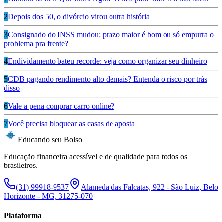
2
Depois dos 50, o divórcio virou outra história
3
Consignado do INSS mudou: prazo maior é bom ou só empurra o
problema pra frente?
4
Endividamento bateu recorde: veja como organizar seu dinheiro
5
CDB pagando rendimento alto demais? Entenda o risco por trás
disso
6
Vale a pena comprar carro online?
7
Você precisa bloquear as casas de aposta
Educando seu Bolso
Educação financeira acessível e de qualidade para todos os
brasileiros.
(31) 99918-9537
Alameda das Falcatas, 922 - São Luiz, Belo
Horizonte - MG, 31275-070
Plataforma