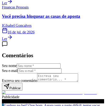
Ler
Finanças Pessoais
Você precisa bloquear as casas de aposta
IG
Isabel Gonçalves
16 de jul. de 2026
Ler
Comentários
Seu nome
Seu e-mail
Escreva seu comentário
Publicar
Publicidade
Leia também
1
Ganhou na bet? Que bom. Agora vem a parte difícil: tentar sacar