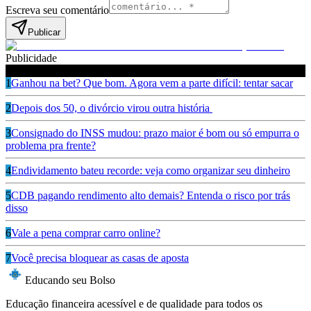
Escreva seu comentário
Publicar
Publicidade
Leia também
1
Ganhou na bet? Que bom. Agora vem a parte difícil: tentar sacar
2
Depois dos 50, o divórcio virou outra história
3
Consignado do INSS mudou: prazo maior é bom ou só empurra o
problema pra frente?
4
Endividamento bateu recorde: veja como organizar seu dinheiro
5
CDB pagando rendimento alto demais? Entenda o risco por trás
disso
6
Vale a pena comprar carro online?
7
Você precisa bloquear as casas de aposta
Educando seu Bolso
Educação financeira acessível e de qualidade para todos os