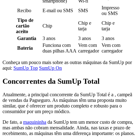
smartphone)
Wi-fi
Impresso
Recibo
E-mail ou SMS
SMS
ou SMS
Tipo de
Chip e
Chip e
cartão
Chip
tarja
tarja
aceito
Garantia
3 anos
3 anos
3 anos
Funciona com
Vem com
Vem com
Bateria
duas pilhas AAA
carregador
carregador
Conheça um pouco mais sobre as outras máquinas da SumUp por
aqui:
SumUp Top
SumUp On
Concorrentes da SumUp Total
Atualmente, a principal concorrente da SumUp Total é a , campeã
de vendas da Pagseguro. As máquinas têm uma proposta muito
similar, que é oferecer um produto completo e robusto para o
consumidor por um preço módico.
De fato, a
maquininha
da SumUp tem um menor custo de compra,
mas ambas não cobram mensalidade. Ainda, nas taxas e prazo de
recebimento, as máquinas têm uma diferença importante: os planos.