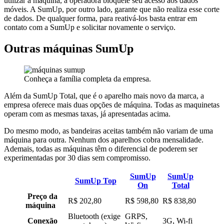
utilizar a máquina, a operadora bloqueie seu acesso aos dados
móveis. A SumUp, por outro lado, garante que não realiza esse corte
de dados. De qualquer forma, para reativá-los basta entrar em
contato com a SumUp e solicitar novamente o serviço.
Outras máquinas SumUp
Conheça a família completa da empresa.
Além da SumUp Total, que é o aparelho mais novo da marca, a
empresa oferece mais duas opções de máquina. Todas as maquinetas
operam com as mesmas taxas, já apresentadas acima.
Do mesmo modo, as bandeiras aceitas também não variam de uma
máquina para outra. Nenhum dos aparelhos cobra mensalidade.
Ademais, todas as máquinas têm o diferencial de poderem ser
experimentadas por 30 dias sem compromisso.
SumUp
SumUp
SumUp Top
On
Total
Preço da
R$ 202,80
R$ 598,80
R$ 838,80
máquina
Bluetooth (exige
GRPS,
Conexão
3G, Wi-fi