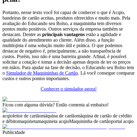
Portanto, nesse texto você foi capaz de conhecer o que é Acqio,
bandeiras de cartão aceitas, produtos oferecidos e muito mais. Pela
avaliação do Educando seu Bolso, a maquininha tem diversos
pontos muito positivos. Outros serviços da empresa também se
destacam. Dentre as
principais vantagens
estão a agilidade e
qualidade do atendimento ao cliente. Além disso, a função
multilojista é uma solução muito útil e prática. O que podemos
destacar de negativo é, principalmente, a não transparência de
custos. Porém, isso não é uma barreira grande. Afinal, é possível
solicitar a cotação e tomar a decisão apenas depois de ter os preços
em mãos. Para ajudar na fase de decisão, o Educando seu Bolso tem
o
Simulador de Maquininhas de Cartão
. Lá você consegue comparar
custos e outros pontos importantes.
Conhecer o simulador agora!
Ficou com alguma dúvida? Então comenta aí embaixo!
acqio
leitor de cartão
máquina de cartão
máquina de cartão de crédito
e débito
maquineta
maquineta acqio
Maquininha de cartão
portal acqio
Publicidade