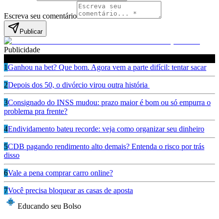
Escreva seu comentário
Publicar
Publicidade
Leia também
1
Ganhou na bet? Que bom. Agora vem a parte difícil: tentar sacar
2
Depois dos 50, o divórcio virou outra história
3
Consignado do INSS mudou: prazo maior é bom ou só empurra o
problema pra frente?
4
Endividamento bateu recorde: veja como organizar seu dinheiro
5
CDB pagando rendimento alto demais? Entenda o risco por trás
disso
6
Vale a pena comprar carro online?
7
Você precisa bloquear as casas de aposta
Educando seu Bolso