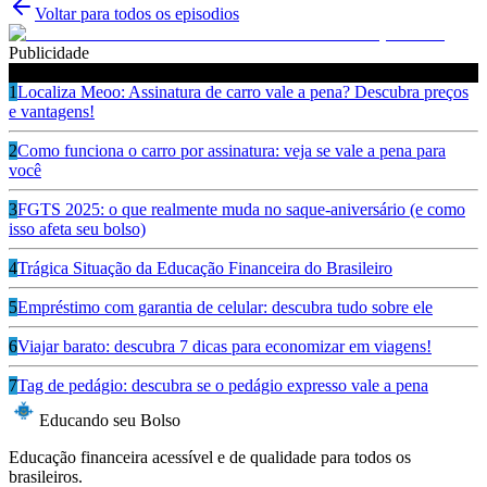
Voltar para todos os episodios
Publicidade
Ouça também
1
Localiza Meoo: Assinatura de carro vale a pena? Descubra preços
e vantagens!
2
Como funciona o carro por assinatura: veja se vale a pena para
você
3
FGTS 2025: o que realmente muda no saque-aniversário (e como
isso afeta seu bolso)
4
Trágica Situação da Educação Financeira do Brasileiro
5
Empréstimo com garantia de celular: descubra tudo sobre ele
6
Viajar barato: descubra 7 dicas para economizar em viagens!
7
Tag de pedágio: descubra se o pedágio expresso vale a pena
Educando seu Bolso
Educação financeira acessível e de qualidade para todos os
brasileiros.