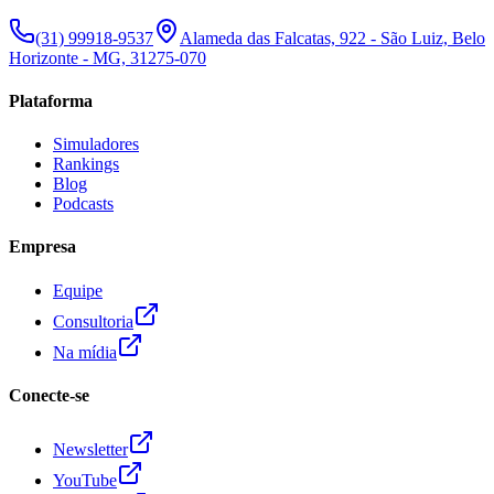
(31) 99918-9537
Alameda das Falcatas, 922 - São Luiz, Belo
Horizonte - MG, 31275-070
Plataforma
Simuladores
Rankings
Blog
Podcasts
Empresa
Equipe
Consultoria
Na mídia
Conecte-se
Newsletter
YouTube