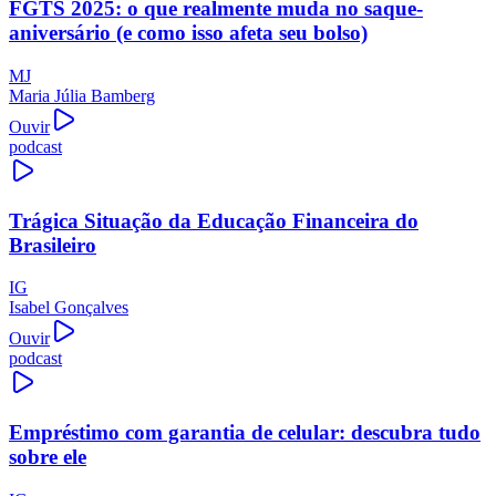
FGTS 2025: o que realmente muda no saque-
aniversário (e como isso afeta seu bolso)
MJ
Maria Júlia Bamberg
Ouvir
podcast
Trágica Situação da Educação Financeira do
Brasileiro
IG
Isabel Gonçalves
Ouvir
podcast
Empréstimo com garantia de celular: descubra tudo
sobre ele