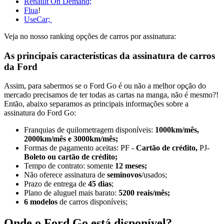
Renault On Demand;
Flua
!
UseCar;
Veja no nosso ranking opções de carros por assinatura:
As principais características da assinatura de carros
da Ford
Assim, para sabermos se o Ford Go é ou não a melhor opção do
mercado precisamos de ter todas as cartas na manga, não é mesmo?!
Então, abaixo separamos as principais informações sobre a
assinatura do Ford Go:
Franquias de quilometragem disponíveis:
1000km/mês,
2000km/mês e 3000km/mês;
Formas de pagamento aceitas: PF -
Cartão de crédito,
PJ-
Boleto ou cartão de crédito;
Tempo de contrato: somente
12 meses;
Não oferece assinatura de
seminovos
/usados;
Prazo de entrega de
45 dias
;
Plano de aluguel mais barato:
5200 reais/mês;
6 modelos
de carros disponíveis;
Onde o Ford Go está disponível?