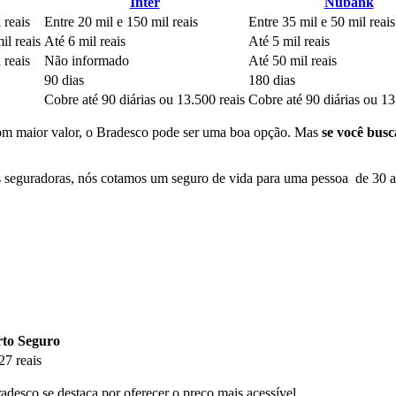
Inter
Nubank
 reais
Entre 20 mil e 150 mil reais
Entre 35 mil e 50 mil reais
il reais
Até 6 mil reais
Até 5 mil reais
 reais
Não informado
Até 50 mil reais
90 dias
180 dias
Cobre até 90 diárias ou 13.500 reais
Cobre até 90 diárias ou 13
om maior valor, o Bradesco pode ser uma boa opção. Mas
se você busc
seguradoras, nós cotamos um seguro de vida para uma pessoa de 30 ano
rto Seguro
27 reais
adesco se destaca por oferecer o preço mais acessível.