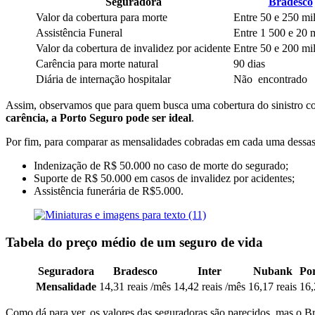
Seguradora
Bradesco
Valor da cobertura para morte
Entre 50 e 250 mil
Assistência Funeral
Entre 1 500 e 20 m
Valor da cobertura de invalidez por acidente
Entre 50 e 200 mil
Carência para morte natural
90 dias
Diária de internação hospitalar
Não encontrado
Assim, observamos que para quem busca uma cobertura do sinistro c
carência, a Porto Seguro pode ser ideal
.
Por fim, para comparar as mensalidades cobradas em cada uma dessas 
Indenização de R$ 50.000 no caso de morte do segurado;
Suporte de R$ 50.000 em casos de invalidez por acidentes;
Assistência funerária de R$5.000.
Tabela do preço médio de um seguro de vida
Seguradora
Bradesco
Inter
Nubank
Po
Mensalidade
14,31 reais /mês
14,42 reais /mês
16,17 reais
16,
Como dá para ver, os valores das seguradoras são parecidos, mas o Br