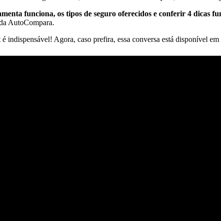
enta funciona, os tipos de seguro oferecidos e conferir 4 dicas 
da AutoCompara.
 é indispensável! A
gora, caso prefira, essa conversa está disponível e