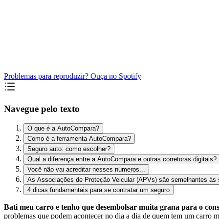
Problemas para reproduzir? Ouça no Spotify
Navegue pelo texto
O que é a AutoCompara?
Como é a ferramenta AutoCompara?
Seguro auto: como escolher?
Qual a diferença entre a AutoCompara e outras corretoras digitais?
Você não vai acreditar nesses números...
As Associações de Proteção Veicular (APVs) são semelhantes às 
4 dicas fundamentais para se contratar um seguro
Bati meu carro e tenho que desembolsar muita grana para o conse
problemas que podem acontecer no dia a dia de quem tem um carro ma