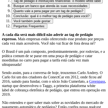
Tag de pedágio e instituições financeiras: o modelo white label
Busque um banco que atenda às suas necessidades
Quanto vale a pena pagar por um tag de pedágio?
Conclusão: qual é o melhor tag de pedágio para você?
Você também pode gostar:
Perguntas Frequentes:
A cada dia será mais difícil não aderir ao tag de pedágio
expresso.
Mais empresas estão oferecendo esse produto por preços
cada vez mais acessíveis. Você não vai ficar de fora dessa né?
O Brasil é um país composto, predominantemente, por rodovias, e a
prática comum de se parar em uma praça de pedágio e catar
moedinhas no carro para pagar a tarifa está cada vez mais
ultrapassada!
Sendo assim, para a conversa de hoje, trouxemos Carlo Andrey. O
Carlo foi um dos criadores da ConectCar em 2012, onde ficou até
2016, saindo para fundar, com o sócio João Cumerlato, a
Greenpass
,
startup que desenvolveu o Taggy, a primeira plataforma
white
label
de cobrança eletrônica de pedágio, que entrou em operação em
2019.
Não entendeu e quer saber mais sobre as novidades do mercado de
pagamento automático de pedágios? Então confira nosso
podcast