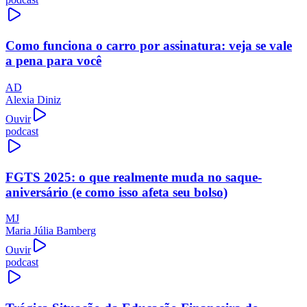
Como funciona o carro por assinatura: veja se vale
a pena para você
AD
Alexia Diniz
Ouvir
podcast
FGTS 2025: o que realmente muda no saque-
aniversário (e como isso afeta seu bolso)
MJ
Maria Júlia Bamberg
Ouvir
podcast