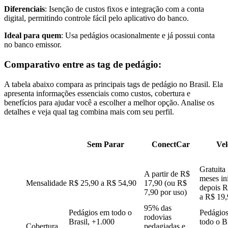
Diferenciais
: Isenção de custos fixos e integração com a conta
digital, permitindo controle fácil pelo aplicativo do banco.
Ideal para quem
: Usa pedágios ocasionalmente e já possui conta
no banco emissor.
Comparativo entre as tag de pedágio:
A tabela abaixo compara as principais tags de pedágio no Brasil. Ela
apresenta informações essenciais como custos, cobertura e
benefícios para ajudar você a escolher a melhor opção. Analise os
detalhes e veja qual tag combina mais com seu perfil.
Sem Parar
ConectCar
Vel
Gratuita
A partir de R$
meses ini
Mensalidade
R$ 25,90 a R$ 54,90
17,90 (ou R$
depois R
7,90 por uso)
a R$ 19,
95% das
Pedágios em todo o
Pedágio
rodovias
Brasil, +1.000
todo o Br
Cobertura
pedagiadas e