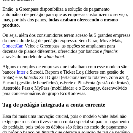
Então, a Greenpass disponibiliza a solução de pagamento
automático de pedágio para que as empresas customizem o serviço,
mas, por trás dos panos,
todas acabam oferecendo o mesmo
produto.
Ou seja, além dos consumidores terem acesso às 5 grandes empresas
do mercado de tag de pedágio expresso: Sem Parar, Move Mais,
ConectCar
, Veloe e Greenpass, as opções se ampliaram para
dezenas de planos diferentes, oferecidos por bancos e
fintechs
através do modelo de
white label.
Alguns exemplos de empresas que trabalham com esse modelo são:
bancos
Inter
e Sicredi, Repom e Ticket Log (líderes em gestão de
frotas) e as
fintechs
Zul Digital (estacionamento rotativo, zona azul),
Eucard (gestão de benefícios), e-Frete e PlusFrota (gestão de frotas),
Asteroide Pass e MyPass (mobilidade) e o Ecotaggy, desenvolvido
para concessionárias do grupo EcoRodovias.
Tag de pedágio integrada a conta corrente
Essa foi mais uma inovação crucial, pois o modelo
white label
não
exige que o usuário tivesse uma conta especial só para o pagamento
do pedágio, pois todos os débitos são feitos no meio de pagamento
do próprio banco ou
fintech
que oferece a solução de tag de pedágio