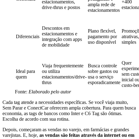
estacionamentos,
+400
ampla rede de
drive-thrus e postos
estacion
estacionamentos
Descontos em
Plano flexível,
Promoçõ
estacionamentos e
Diferenciais
pagamento por
atrativas
integração com apps
uso disponível
simples
de mobilidade
Quer
Viaja frequentemente
Busca controle
experime
Ideal para
ou utiliza
sobre gastos ou
sem cust
quem
estacionamentos/drive-
usa o serviço
inicial o
thrus
esporadicamente
custo-be
Fonte:
Elaborado pelo autor
Cada tag atende a necessidades específicas. Se você viaja muito,
Sem Parar e ConectCar oferecem ampla cobertura. Para quem busca
economia, as tags de bancos como Inter e C6 Tag são ótimas.
Escolha de acordo com sua rotina.
Depois, começaram as vendas no varejo, em farmácias e grandes
varejistas. E, hoje,
as vendas são feitas através da internet ou em