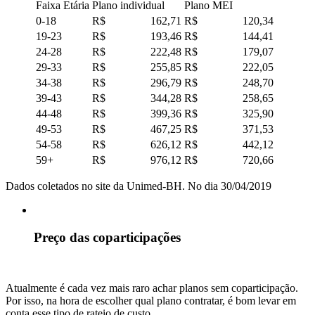
Faixa Etária
Plano individual
Plano MEI
0-18
R$ 162,71
R$ 120,34
19-23
R$ 193,46
R$ 144,41
24-28
R$ 222,48
R$ 179,07
29-33
R$ 255,85
R$ 222,05
34-38
R$ 296,79
R$ 248,70
39-43
R$ 344,28
R$ 258,65
44-48
R$ 399,36
R$ 325,90
49-53
R$ 467,25
R$ 371,53
54-58
R$ 626,12
R$ 442,12
59+
R$ 976,12
R$ 720,66
Dados coletados no site da Unimed-BH. No dia 30/04/2019
Preço das coparticipações
Atualmente é cada vez mais raro achar planos sem coparticipação.
Por isso, na hora de escolher qual plano contratar, é bom levar em
conta esse tipo de rateio de custo.