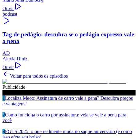
Ouvir
podcast
Tag de pedágio: descubra se o pedágio expresso vale
a pena
AD
Alexia Diniz
Ouvir
Voltar para todos os episodios
Publicidade
Ouça também
1
Localiza Meoo: Assinatura de carro vale a pena? Descubra preços
e vantagens!
2
Como funciona o carro por assinatura: veja se vale a pena para
você
3
FGTS 2025: o que realmente muda no saque-aniversário (e como
isso afeta seu bolso)