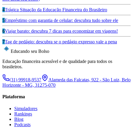
4
Trágica Situação da Educação Financeira do Brasileiro
5
Empréstimo com garantia de celular: descubra tudo sobre ele
6
Viajar barato: descubra 7 dicas para economizar em viagens!
7
Tag de pedágio: descubra se o pedágio expresso vale a pena
Educando seu Bolso
Educação financeira acessível e de qualidade para todos os
brasileiros.
(31) 99918-9537
Alameda das Falcatas, 922 - São Luiz, Belo
Horizonte - MG, 31275-070
Plataforma
Simuladores
Rankings
Blog
Podcasts