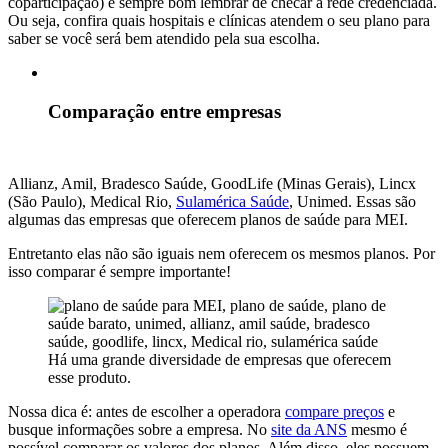
coparticipação) é sempre bom lembrar de checar a rede credenciada.
Ou seja, confira quais hospitais e clínicas atendem o seu plano para
saber se você será bem atendido pela sua escolha.
Comparação entre empresas
Allianz,
Amil, Bradesco Saúde, GoodLife (Minas Gerais), Lincx
(São Paulo), Medical Rio,
Sulamérica Saúde
, Unimed. Essas são
algumas das empresas que oferecem planos de saúde para MEI.
E
ntretanto elas não são iguais nem oferecem os mesmos planos. Por
isso comparar é sempre importante!
Há uma grande diversidade de empresas que oferecem
esse produto.
Nossa dica é: antes de escolher a operadora
compare preços
e
busque informações sobre a empresa. No
site da ANS
mesmo é
possível comparar os valores dos planos. Além disso, eles possuem