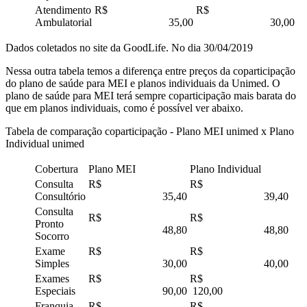
Atendimento
R$
R$
Ambulatorial
35,00
30,00
Dados coletados no site da GoodLife. No dia 30/04/2019
Nessa outra tabela temos a diferença entre preços da coparticipação
do plano de saúde para MEI e planos individuais da Unimed. O
plano de saúde para MEI terá sempre coparticipação mais barata do
que em planos individuais, como é possível ver abaixo.
Tabela de comparação coparticipação - Plano MEI unimed x Plano
Individual unimed
Cobertura
Plano MEI
Plano Individual
Consulta
R$
R$
Consultório
35,40
39,40
Consulta
R$
R$
Pronto
48,80
48,80
Socorro
Exame
R$
R$
Simples
30,00
40,00
Exames
R$
R$
Especiais
90,00
120,00
Franquia
R$
R$