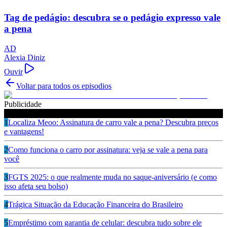
Tag de pedágio: descubra se o pedágio expresso vale
a pena
AD
Alexia Diniz
Ouvir
Voltar para todos os episodios
Publicidade
Ouça também
1
Localiza Meoo: Assinatura de carro vale a pena? Descubra preços
e vantagens!
2
Como funciona o carro por assinatura: veja se vale a pena para
você
3
FGTS 2025: o que realmente muda no saque-aniversário (e como
isso afeta seu bolso)
4
Trágica Situação da Educação Financeira do Brasileiro
5
Empréstimo com garantia de celular: descubra tudo sobre ele