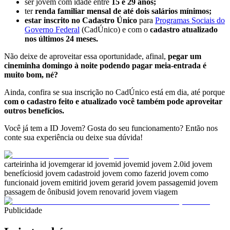
ser jovem com idade entre
15 e 29 anos;
ter
renda familiar mensal de até dois salários mínimos;
estar inscrito no Cadastro Único
para
Programas Sociais do
Governo Federal
(CadÚnico) e com o
cadastro atualizado
nos últimos 24 meses.
Não deixe de aproveitar essa oportunidade, afinal,
pegar um
cineminha domingo à noite podendo pagar meia-entrada é
muito bom, né?
Ainda, confira se sua inscrição no CadÚnico está em dia, até porque
com o cadastro feito e atualizado você também pode aproveitar
outros benefícios.
Você já tem a ID Jovem? Gosta do seu funcionamento? Então nos
conte sua experiência ou deixe sua dúvida!
carteirinha id jovem
gerar id jovem
id jovem
id jovem 2.0
id jovem
benefícios
id jovem cadastro
id jovem como fazer
id jovem como
funciona
id jovem emitir
id jovem gerar
id jovem passagem
id jovem
passagem de ônibus
id jovem renovar
id jovem viagem
Publicidade