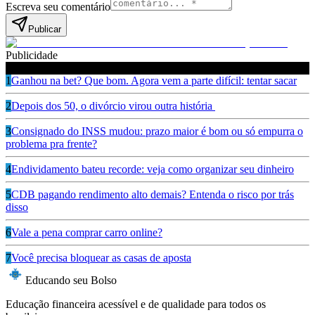
Escreva seu comentário
Publicar
Publicidade
Leia também
1
Ganhou na bet? Que bom. Agora vem a parte difícil: tentar sacar
2
Depois dos 50, o divórcio virou outra história
3
Consignado do INSS mudou: prazo maior é bom ou só empurra o
problema pra frente?
4
Endividamento bateu recorde: veja como organizar seu dinheiro
5
CDB pagando rendimento alto demais? Entenda o risco por trás
disso
6
Vale a pena comprar carro online?
7
Você precisa bloquear as casas de aposta
Educando seu Bolso
Educação financeira acessível e de qualidade para todos os