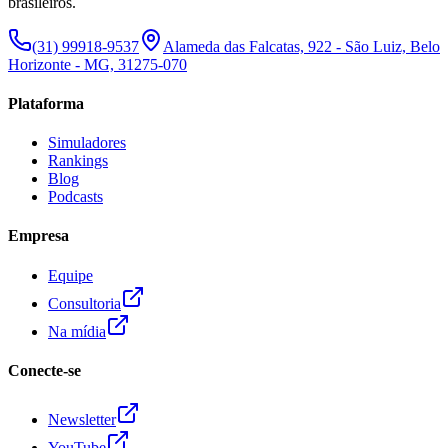
brasileiros.
(31) 99918-9537
Alameda das Falcatas, 922 - São Luiz, Belo
Horizonte - MG, 31275-070
Plataforma
Simuladores
Rankings
Blog
Podcasts
Empresa
Equipe
Consultoria
Na mídia
Conecte-se
Newsletter
YouTube