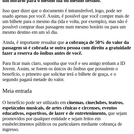
um horário para o mesmo dia ou mesmo destino.
Isso quer dizer que o documento é intransferível, logo, pode ser
usado apenas por você. Assim, é possível que você compre mais de
um bilhete para o mesmo dia (ida e volta, por exemplo), mas não é
possível comprar duas passagens num mesmo horário ou para um
mesmo destino em um só dia.
Ainda, é importante ressaltar que
a cobrança de 50% do valor da
passagem só é cobrada se outra pessoa com direito a gratuidade
fazer a reserva do ônibus antes de você.
Para ficar mais claro, suponha que você e seu amigo tenham a ID
Jovem. Assim, se forem os únicos do ônibus que possuírem o
benefício, o primeiro que solicitar terá o bilhete de graça, e o
segundo pagará metade do valor.
Meia entrada
O benefício pode ser utilizado em
cinemas, cineclubes, teatros,
espetáculos musicais, de artes cênicas e circenses, eventos
educativos, esportivos, de lazer e de entretenimento,
que sejam
promovidos por qualquer entidade e sejam feitos em
estabelecimentos públicos ou particulares mediante cobrança de
ingresso.