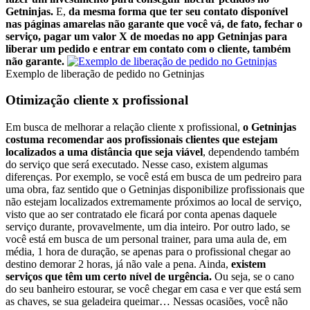
Getninjas.
E,
da mesma forma que ter seu contato disponível
nas páginas amarelas não garante que você vá, de fato, fechar o
serviço, pagar um valor X de moedas no app Getninjas para
liberar um pedido e entrar em contato com o cliente, também
não garante.
Exemplo de liberação de pedido no Getninjas
Otimização cliente x profissional
Em busca de melhorar a relação cliente x profissional,
o Getninjas
costuma recomendar aos profissionais clientes que estejam
localizados a uma distância que seja viável
, dependendo também
do serviço que será executado. Nesse caso, existem algumas
diferenças. Por exemplo, se você está em busca de um pedreiro para
uma obra, faz sentido que o Getninjas disponibilize profissionais que
não estejam localizados extremamente próximos ao local de serviço,
visto que ao ser contratado ele ficará por conta apenas daquele
serviço durante, provavelmente, um dia inteiro. Por outro lado, se
você está em busca de um personal trainer, para uma aula de, em
média, 1 hora de duração, se apenas para o profissional chegar ao
destino demorar 2 horas, já não vale a pena. Ainda,
existem
serviços que têm um certo nível de urgência.
Ou seja, se o cano
do seu banheiro estourar, se você chegar em casa e ver que está sem
as chaves, se sua geladeira queimar… Nessas ocasiões, você não