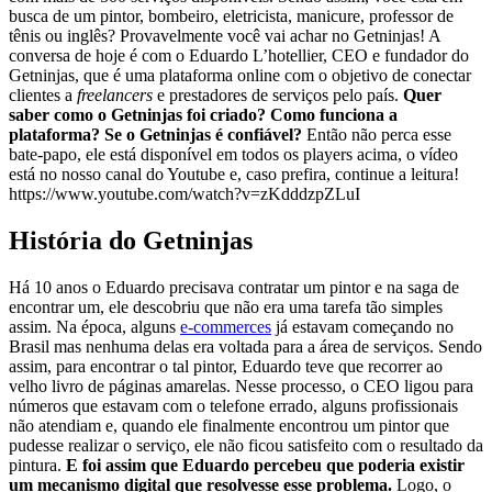
busca de um pintor, bombeiro, eletricista, manicure, professor de
tênis ou inglês? Provavelmente você vai achar no Getninjas! A
conversa de hoje é com o Eduardo L’hotellier, CEO e fundador do
Getninjas, que é uma plataforma online com o objetivo de conectar
clientes a
freelancers
e prestadores de serviços pelo país.
Quer
saber como o Getninjas foi criado? Como funciona a
plataforma? Se o Getninjas é confiável?
Então não perca esse
bate-papo, ele está disponível em todos os players acima, o vídeo
está no nosso canal do Youtube e, caso prefira, continue a leitura!
https://www.youtube.com/watch?v=zKdddzpZLuI
História do Getninjas
Há 10 anos o Eduardo precisava contratar um pintor e na saga de
encontrar um, ele descobriu que não era uma tarefa tão simples
assim. Na época, alguns
e-commerces
já estavam começando no
Brasil mas nenhuma delas era voltada para a área de serviços. Sendo
assim, para encontrar o tal pintor, Eduardo teve que recorrer ao
velho livro de páginas amarelas. Nesse processo, o CEO ligou para
números que estavam com o telefone errado, alguns profissionais
não atendiam e, quando ele finalmente encontrou um pintor que
pudesse realizar o serviço, ele não ficou satisfeito com o resultado da
pintura.
E foi assim que Eduardo percebeu que poderia existir
um mecanismo digital que resolvesse esse problema.
Logo, o