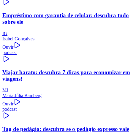
Empréstimo com garantia de celular: descubra tudo
sobre ele
IG
Isabel Gonçalves
Ouvir
podcast
Viajar barato: descubra 7 dicas para economizar em
viagens!
MJ
Maria Júlia Bamberg
Ouvir
podcast
Tag de pedágio: descubra se o pedágio expresso vale