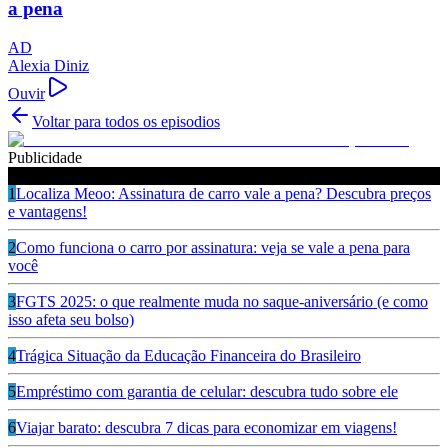
a pena
AD
Alexia Diniz
Ouvir
Voltar para todos os episodios
Publicidade
Ouça também
1
Localiza Meoo: Assinatura de carro vale a pena? Descubra preços
e vantagens!
2
Como funciona o carro por assinatura: veja se vale a pena para
você
3
FGTS 2025: o que realmente muda no saque-aniversário (e como
isso afeta seu bolso)
4
Trágica Situação da Educação Financeira do Brasileiro
5
Empréstimo com garantia de celular: descubra tudo sobre ele
6
Viajar barato: descubra 7 dicas para economizar em viagens!