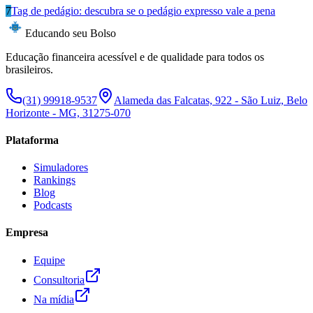
7
Tag de pedágio: descubra se o pedágio expresso vale a pena
Educando seu Bolso
Educação financeira acessível e de qualidade para todos os
brasileiros.
(31) 99918-9537
Alameda das Falcatas, 922 - São Luiz, Belo
Horizonte - MG, 31275-070
Plataforma
Simuladores
Rankings
Blog
Podcasts
Empresa
Equipe
Consultoria
Na mídia