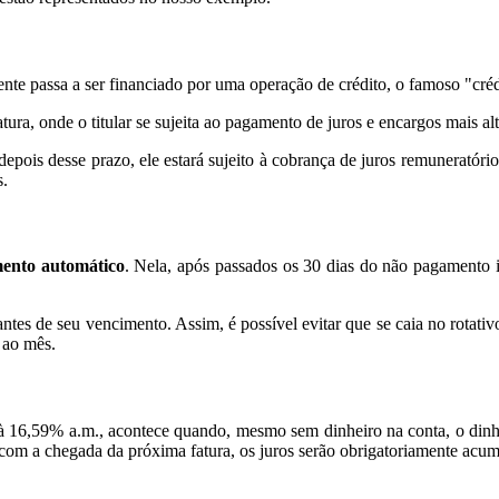
ente passa a ser financiado por uma operação de crédito, o famoso "créd
tura, onde o titular se sujeita ao pagamento de juros e encargos mais a
pois desse prazo, ele estará sujeito à cobrança de juros remuneratóri
s.
ento automático
. Nela, após passados os 30 dias do não pagamento i
ntes de seu vencimento. Assim, é possível evitar que se caia no rotat
 ao mês.
à 16,59% a.m., acontece quando, mesmo sem dinheiro na conta, o dinheir
om a chegada da próxima fatura, os juros serão obrigatoriamente acumu