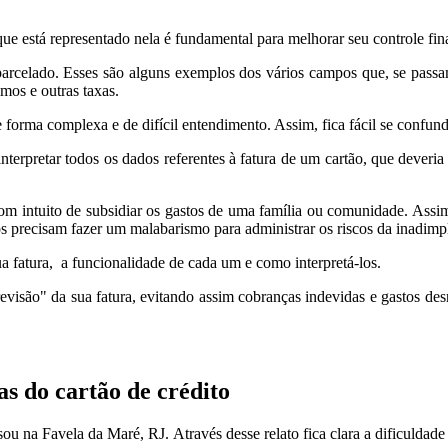
ue está representado nela é fundamental para melhorar seu controle fin
 parcelado. Esses são alguns exemplos dos vários campos que, se pass
mos e outras taxas.
 forma complexa e de difícil entendimento. Assim, fica fácil se confund
 interpretar todos os dados referentes à fatura de um cartão, que dever
com intuito de subsidiar os gastos de uma família ou comunidade. Assim,
os precisam fazer um malabarismo para administrar os riscos da inadimp
ua fatura, a funcionalidade de cada um e como interpretá-los.
revisão" da sua fatura, evitando assim cobranças indevidas e gastos d
as do cartão de crédito
na Favela da Maré, RJ. Através desse relato fica clara a dificuldade d