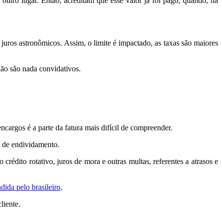
 outro lugar. Então, acreditam que esse valor já foi pago, quando, na
uros astronômicos. Assim, o limite é impactado, as taxas são maiores
ão são nada convidativos.
ncargos é a parte da fatura mais difícil de compreender.
as de endividamento.
crédito rotativo, juros de mora e outras multas, referentes a atrasos e
dida pelo brasileiro
.
liente.