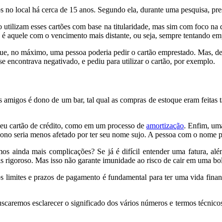
s no local há cerca de 15 anos. Segundo ela, durante uma pesquisa, pres
o utilizam esses cartões com base na titularidade, mas sim com foco na d
a é aquele com o vencimento mais distante, ou seja, sempre tentando e
ue, no máximo, uma pessoa poderia pedir o cartão emprestado. Mas, de
e encontrava negativado, e pediu para utilizar o cartão, por exemplo.
s amigos é dono de um bar, tal qual as compras de estoque eram feitas
seu cartão de crédito, como em um processo de
amortização
. Enfim, uma
 o dono seria menos afetado por ter seu nome sujo. A pessoa com o nome
amos ainda mais complicações? Se já é difícil entender uma fatura, a
mais rigoroso. Mas isso não garante imunidade ao risco de cair em uma b
s limites e prazos de pagamento é fundamental para ter uma vida financ
uscaremos esclarecer o significado dos vários números e termos técni