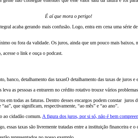
 gente não consegue entender que esse valor saiu da fatura e foi para
É aí que mora o perigo!
tegral acaba gerando mais confusão. Logo, entra em cena uma série de j
nimo ou fora da validade. Os juros, ainda que um pouco mais baixos, n
o, acesse o link e ouça o podcast.
O detalhamento das taxas de juros e e
s leva as pessoas a entrarem no crédito rotativo trouxe vários problem
ros em todas as faturas. Dentro desses encargos podem constar juros do 
 “aa”, que significam, respectivamente, “ao mês” e “ao ano”.
nto ao cidadão comum.
A figura dos juros, por si só, não é bem compreen
, essas taxas são livremente tratadas entre a instituição financeira e o c
estão representados no nosso exemplo.