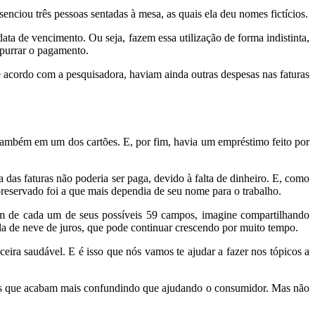
enciou três pessoas sentadas à mesa, as quais ela deu nomes fictícios.
ata de vencimento. Ou seja, fazem essa utilização de forma indistinta,
mpurrar o pagamento.
 acordo com a pesquisadora, haviam ainda outras despesas nas faturas
 também em um dos cartões. E, por fim, havia um empréstimo feito por
 das faturas não poderia ser paga, devido à falta de dinheiro. E, como
 preservado foi a que mais dependia de seu nome para o trabalho.
lém de cada um de seus possíveis 59 campos, imagine compartilhando
ola de neve de juros, que pode continuar crescendo por muito tempo.
eira saudável. E é isso que nós vamos te ajudar a fazer nos tópicos a
cos que acabam mais confundindo que ajudando o consumidor. Mas não