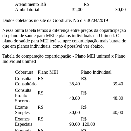
Atendimento
R$
R$
Ambulatorial
35,00
30,00
Dados coletados no site da GoodLife. No dia 30/04/2019
Nessa outra tabela temos a diferença entre preços da coparticipação
do plano de saúde para MEI e planos individuais da Unimed. O
plano de saúde para MEI terá sempre coparticipação mais barata do
que em planos individuais, como é possível ver abaixo.
Tabela de comparação coparticipação - Plano MEI unimed x Plano
Individual unimed
Cobertura
Plano MEI
Plano Individual
Consulta
R$
R$
Consultório
35,40
39,40
Consulta
R$
R$
Pronto
48,80
48,80
Socorro
Exame
R$
R$
Simples
30,00
40,00
Exames
R$
R$
Especiais
90,00
120,00
Franquia
R$
R$