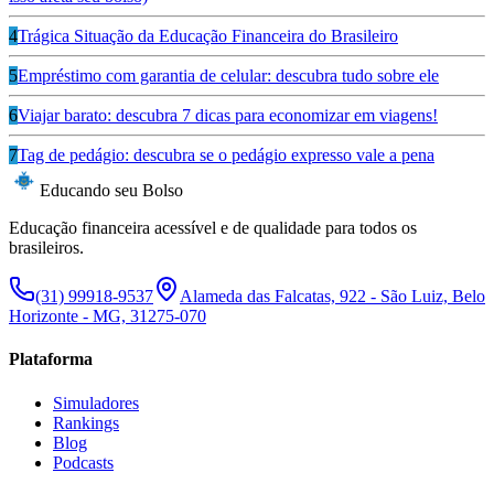
4
Trágica Situação da Educação Financeira do Brasileiro
5
Empréstimo com garantia de celular: descubra tudo sobre ele
6
Viajar barato: descubra 7 dicas para economizar em viagens!
7
Tag de pedágio: descubra se o pedágio expresso vale a pena
Educando seu Bolso
Educação financeira acessível e de qualidade para todos os
brasileiros.
(31) 99918-9537
Alameda das Falcatas, 922 - São Luiz, Belo
Horizonte - MG, 31275-070
Plataforma
Simuladores
Rankings
Blog
Podcasts