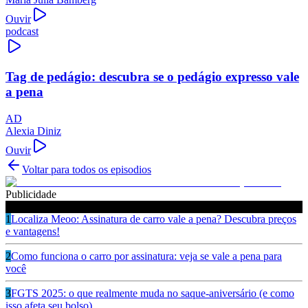
Ouvir
podcast
Tag de pedágio: descubra se o pedágio expresso vale
a pena
AD
Alexia Diniz
Ouvir
Voltar para todos os episodios
Publicidade
Ouça também
1
Localiza Meoo: Assinatura de carro vale a pena? Descubra preços
e vantagens!
2
Como funciona o carro por assinatura: veja se vale a pena para
você
3
FGTS 2025: o que realmente muda no saque-aniversário (e como
isso afeta seu bolso)