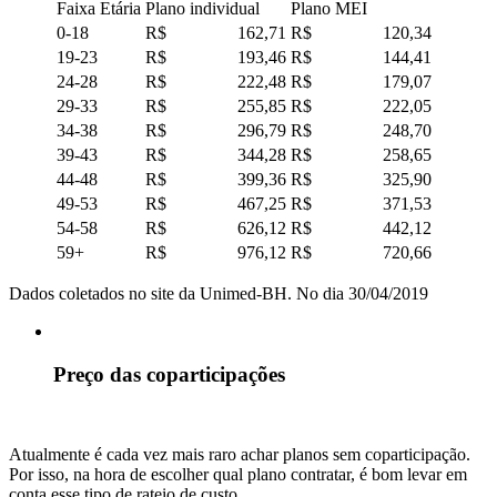
Faixa Etária
Plano individual
Plano MEI
0-18
R$ 162,71
R$ 120,34
19-23
R$ 193,46
R$ 144,41
24-28
R$ 222,48
R$ 179,07
29-33
R$ 255,85
R$ 222,05
34-38
R$ 296,79
R$ 248,70
39-43
R$ 344,28
R$ 258,65
44-48
R$ 399,36
R$ 325,90
49-53
R$ 467,25
R$ 371,53
54-58
R$ 626,12
R$ 442,12
59+
R$ 976,12
R$ 720,66
Dados coletados no site da Unimed-BH. No dia 30/04/2019
Preço das coparticipações
Atualmente é cada vez mais raro achar planos sem coparticipação.
Por isso, na hora de escolher qual plano contratar, é bom levar em
conta esse tipo de rateio de custo.