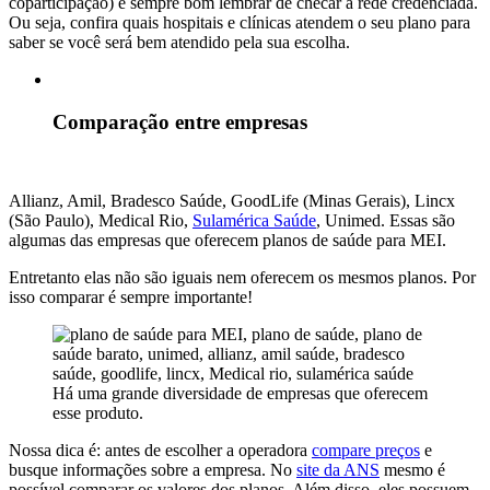
coparticipação) é sempre bom lembrar de checar a rede credenciada.
Ou seja, confira quais hospitais e clínicas atendem o seu plano para
saber se você será bem atendido pela sua escolha.
Comparação entre empresas
Allianz,
Amil, Bradesco Saúde, GoodLife (Minas Gerais), Lincx
(São Paulo), Medical Rio,
Sulamérica Saúde
, Unimed. Essas são
algumas das empresas que oferecem planos de saúde para MEI.
E
ntretanto elas não são iguais nem oferecem os mesmos planos. Por
isso comparar é sempre importante!
Há uma grande diversidade de empresas que oferecem
esse produto.
Nossa dica é: antes de escolher a operadora
compare preços
e
busque informações sobre a empresa. No
site da ANS
mesmo é
possível comparar os valores dos planos. Além disso, eles possuem