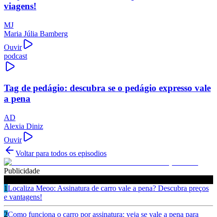
viagens!
MJ
Maria Júlia Bamberg
Ouvir
podcast
Tag de pedágio: descubra se o pedágio expresso vale
a pena
AD
Alexia Diniz
Ouvir
Voltar para todos os episodios
Publicidade
Ouça também
1
Localiza Meoo: Assinatura de carro vale a pena? Descubra preços
e vantagens!
2
Como funciona o carro por assinatura: veja se vale a pena para