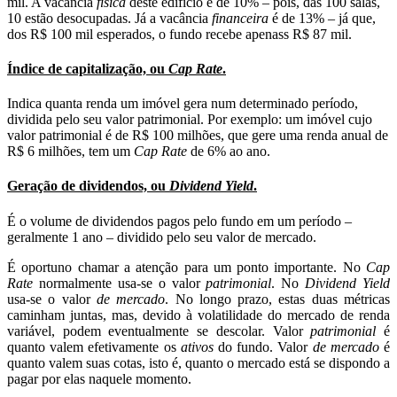
mil. A vacância
física
deste edifício é de 10% – pois, das 100 salas,
10 estão desocupadas. Já a vacância
financeira
é de 13% – já que,
dos R$ 100 mil esperados, o fundo recebe apenass R$ 87 mil.
Índice de capitalização, ou
Cap Rate
.
Indica quanta renda um imóvel gera num determinado período,
dividida pelo seu valor patrimonial. Por exemplo: um imóvel cujo
valor patrimonial é de R$ 100 milhões, que gere uma renda anual de
R$ 6 milhões, tem um
Cap Rate
de 6% ao ano.
Geração de dividendos, ou
Dividend Yield
.
É o volume de dividendos pagos pelo fundo em um período –
geralmente 1 ano – dividido pelo seu valor de mercado.
É oportuno chamar a atenção para um ponto importante. No
Cap
Rate
normalmente usa-se o valor
patrimonial
. No
Dividend Yield
usa-se o valor
de mercado
. No longo prazo, estas duas métricas
caminham juntas, mas, devido à volatilidade do mercado de renda
variável, podem eventualmente se descolar. Valor
patrimonial
é
quanto valem efetivamente os
ativos
do fundo. Valor
de mercado
é
quanto valem suas cotas, isto é, quanto o mercado está se dispondo a
pagar por elas naquele momento.