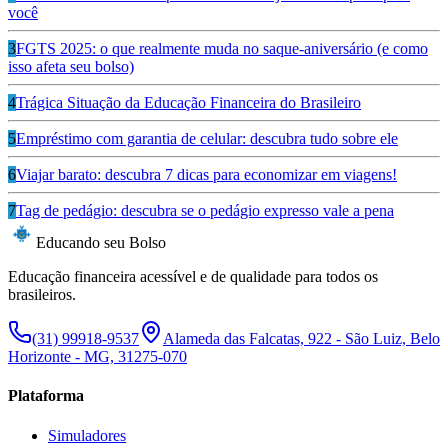
você
3
FGTS 2025: o que realmente muda no saque-aniversário (e como
isso afeta seu bolso)
4
Trágica Situação da Educação Financeira do Brasileiro
5
Empréstimo com garantia de celular: descubra tudo sobre ele
6
Viajar barato: descubra 7 dicas para economizar em viagens!
7
Tag de pedágio: descubra se o pedágio expresso vale a pena
Educando seu Bolso
Educação financeira acessível e de qualidade para todos os
brasileiros.
(31) 99918-9537
Alameda das Falcatas, 922 - São Luiz, Belo
Horizonte - MG, 31275-070
Plataforma
Simuladores