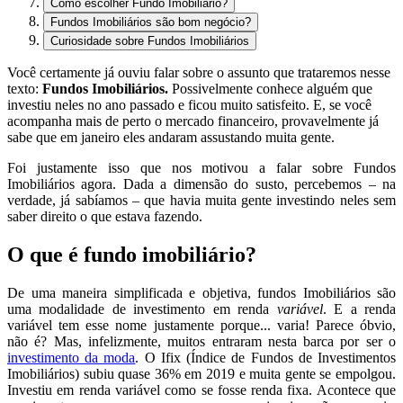
Como escolher Fundo Imobiliário?
Fundos Imobiliários são bom negócio?
Curiosidade sobre Fundos Imobiliários
Você certamente já ouviu falar sobre o assunto que trataremos nesse
texto:
Fundos Imobiliários.
Possivelmente conhece alguém que
investiu neles no ano passado e ficou muito satisfeito. E, se você
acompanha mais de perto o mercado financeiro, provavelmente já
sabe que em janeiro eles andaram assustando muita gente.
Foi justamente isso que nos motivou a falar sobre Fundos
Imobiliários agora. Dada a dimensão do susto, percebemos – na
verdade, já sabíamos – que havia muita gente investindo neles sem
saber direito o que estava fazendo.
O que é fundo imobiliário?
De uma maneira simplificada e objetiva, fundos Imobiliários são
uma modalidade de investimento em renda
variável
. E a renda
variável tem esse nome justamente porque... varia! Parece óbvio,
não é? Mas, infelizmente, muitos entraram nesta barca por ser o
investimento da moda
. O Ifix (Índice de Fundos de Investimentos
Imobiliários) subiu quase 36% em 2019 e muita gente se empolgou.
Investiu em renda variável como se fosse renda fixa. Acontece que