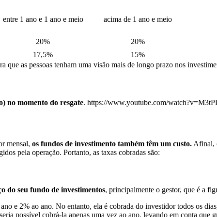
entre 1 ano e 1 ano e meio
acima de 1 ano e meio
20%
20%
17,5%
15%
ara que as pessoas tenham uma visão mais de longo prazo nos investime
ro) no momento do resgate
. https://www.youtube.com/watch?v=M3tP
or mensal,
os fundos de investimento também têm um custo.
Afinal, 
dos pela operação. Portanto, as taxas cobradas são:
ço do seu fundo de investimentos
, principalmente o gestor, que é a fi
 ano e 2% ao ano. No entanto, ela é cobrada do investidor todos os dia
o seria possível cobrá-la apenas uma vez ao ano, levando em conta qu