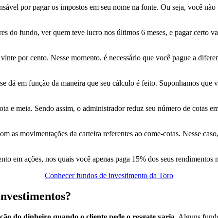
sável por pagar os impostos em seu nome na fonte. Ou seja, você não pr
res do fundo, ver quem teve lucro nos últimos 6 meses, e pagar certo va
 vinte por cento. Nesse momento, é necessário que você pague a diferen
se dá em função da maneira que seu cálculo é feito. Suponhamos que v
cota e meia. Sendo assim, o administrador reduz seu número de cotas 
 as movimentações da carteira referentes ao come-cotas. Nesse caso, 
ento em ações, nos quais você apenas paga 15% dos seus rendimentos n
Conhecer fundos de investimento da Toro
investimentos?
ão do dinheiro quando o cliente pede o resgate varia
. Alguns fund