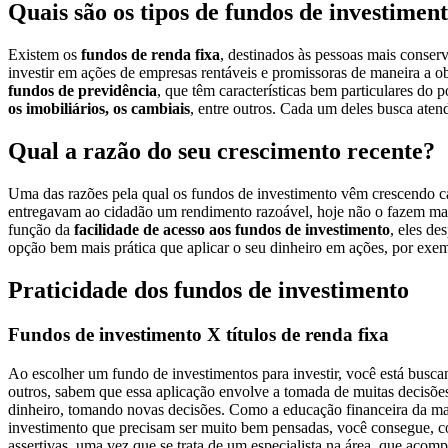
Quais são os tipos de fundos de investimen
Existem os
fundos de renda fixa
, destinados às pessoas mais conser
investir em ações de empresas rentáveis e promissoras de maneira a ob
fundos de previdência
, que têm características bem particulares do 
os imobiliários, os cambiais
, entre outros. Cada um deles busca aten
Qual a razão do seu crescimento recente?
Uma das razões pela qual os fundos de investimento vêm crescendo c
entregavam ao cidadão um rendimento razoável, hoje não o fazem mais
função da
facilidade de acesso aos fundos de investimento
, eles d
opção bem mais prática que aplicar o seu dinheiro em ações, por ex
Praticidade dos fundos de investimento
Fundos de investimento X títulos de renda fixa
Ao escolher um fundo de investimentos para investir, você está busca
outros, sabem que essa aplicação envolve a tomada de muitas decisões
dinheiro, tomando novas decisões. Como a educação financeira da maio
investimento que precisam ser muito bem pensadas, você consegue, co
assertivas, uma vez que se trata de um especialista na área, que acom