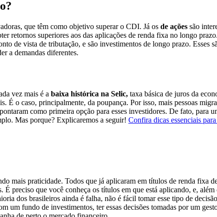
to?
vadoras, que têm como objetivo superar o CDI. Já os
de ações
são inter
ter retornos superiores aos das aplicações de renda fixa no longo praz
ponto de vista de tributação, e são investimentos de longo prazo. Esses 
der a demandas diferentes.
ada vez mais é a
baixa histórica na Selic,
taxa básica de juros da econo
. É o caso, principalmente, da poupança. Por isso, mais pessoas migr
espontaram como primeira opção para esses investidores. De fato, para 
emplo. Mas porque? Explicaremos a seguir!
Confira dicas essenciais para
ndo mais praticidade. Todos que já aplicaram em títulos de renda fixa
. É preciso que você conheça os títulos em que está aplicando, e, alé
ria dos brasileiros ainda é falha, não é fácil tomar esse tipo de deci
m um fundo de investimentos, ter essas decisões tomadas por um gestor
panha de perto o mercado financeiro.