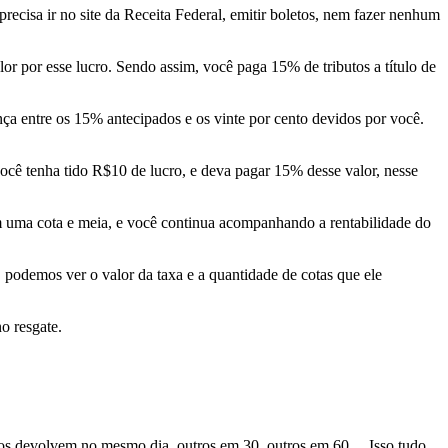
ecisa ir no site da Receita Federal, emitir boletos, nem fazer nenhum
lor por esse lucro. Sendo assim, você paga 15% de tributos a título de
ça entre os 15% antecipados e os vinte por cento devidos por você.
ocê tenha tido R$10 de lucro, e deva pagar 15% desse valor, nesse
em uma cota e meia, e você continua acompanhando a rentabilidade do
podemos ver o valor da taxa e a quantidade de cotas que ele
o resgate.
os devolvem no mesmo dia, outros em 30, outros em 60… Isso tudo