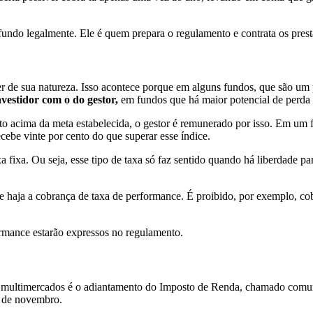
undo legalmente. Ele é quem prepara o regulamento e contrata os prest
 de sua natureza. Isso acontece porque em alguns fundos, que são um po
nvestidor com o do gestor,
em fundos que há maior potencial de perda 
o acima da meta estabelecida, o gestor é remunerado por isso. Em um 
cebe vinte por cento do que superar esse índice.
xa fixa. Ou seja, esse tipo de taxa só faz sentido quando há liberdade p
e haja a cobrança de taxa de performance. É proibido, por exemplo, c
rmance estarão expressos no regulamento.
xa e multimercados é o adiantamento do Imposto de Renda, chamado com
0 de novembro.