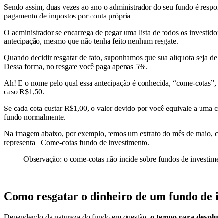
Sendo assim, duas vezes ao ano o administrador do seu fundo é respon
pagamento de impostos por conta própria.
O administrador se encarrega de pegar uma lista de todos os investido
antecipação, mesmo que não tenha feito nenhum resgate.
Quando decidir resgatar de fato, suponhamos que sua alíquota seja de
Dessa forma, no resgate você paga apenas 5%.
Ah! E o nome pelo qual essa antecipação é conhecida, “come-cotas”, 
caso R$1,50.
Se cada cota custar R$1,00, o valor devido por você equivale a uma 
fundo normalmente.
Na imagem abaixo, por exemplo, temos um extrato do mês de maio, com
representa.
Come-cotas fundo de investimento.
Observação: o come-cotas não incide sobre fundos de investim
Como resgatar o dinheiro de um fundo de 
Dependendo da natureza do fundo em questão,
o tempo para devoluç