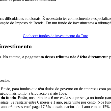
mas dificuldades adicionais. É necessário ter conhecimento e especializ
laração do Imposto de Renda. Em um fundo de investimentos a tributação
Conhecer fundos de investimento da Toro
investimento
o. No entanto,
o pagamento desses tributos não é feito diretamente 
pectos:
Então, para fundos que têm títulos do governo ou de empresas com pra
édio mais longo, a tributação vai até 15%.
 do fundo
. Então, nos primeiros 6 meses da sua presença no fundo (tan
gate. Se resgatar entre 6 meses e 1 ano, paga vinte por cento. Nos fun
1 ano e 6 meses você paga 17,5% ao sair, e acima de 1 ano e meio 15%. A