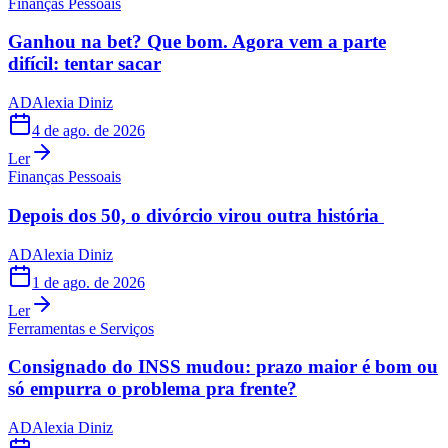
Finanças Pessoais
Ganhou na bet? Que bom. Agora vem a parte
difícil: tentar sacar
AD
Alexia Diniz
4 de ago. de 2026
Ler
Finanças Pessoais
Depois dos 50, o divórcio virou outra história
AD
Alexia Diniz
1 de ago. de 2026
Ler
Ferramentas e Serviços
Consignado do INSS mudou: prazo maior é bom ou
só empurra o problema pra frente?
AD
Alexia Diniz