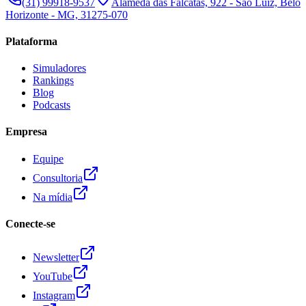
(31) 99918-9537
Alameda das Falcatas, 922 - São Luiz, Belo
Horizonte - MG, 31275-070
Plataforma
Simuladores
Rankings
Blog
Podcasts
Empresa
Equipe
Consultoria
Na mídia
Conecte-se
Newsletter
YouTube
Instagram