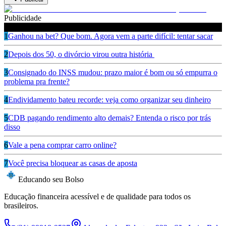
Publicidade
Leia também
1
Ganhou na bet? Que bom. Agora vem a parte difícil: tentar sacar
2
Depois dos 50, o divórcio virou outra história
3
Consignado do INSS mudou: prazo maior é bom ou só empurra o
problema pra frente?
4
Endividamento bateu recorde: veja como organizar seu dinheiro
5
CDB pagando rendimento alto demais? Entenda o risco por trás
disso
6
Vale a pena comprar carro online?
7
Você precisa bloquear as casas de aposta
Educando seu Bolso
Educação financeira acessível e de qualidade para todos os
brasileiros.