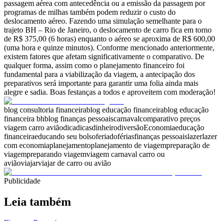
passagem aérea com antecedência ou a emissão da passagem por
programas de milhas também podem reduzir o custo do
deslocamento aéreo. Fazendo uma simulação semelhante para o
trajeto BH – Rio de Janeiro, o deslocamento de carro fica em torno
de R$ 375,00 (6 horas) enquanto o aéreo se aproxima de R$ 600,00
(uma hora e quinze minutos). Conforme mencionado anteriormente,
existem fatores que afetam significativamente o comparativo. De
qualquer forma, assim como o planejamento financeiro foi
fundamental para a viabilização da viagem, a antecipação dos
preparativos será importante para garantir uma folia ainda mais
alegre e sadia. Boas festanças a todos e aproveitem com moderação!
blog consultoria financeira
blog educação financeira
blog educação
financeira bh
blog finanças pessoais
carnaval
comparativo preços
viagem carro avião
dica
dicas
dinheiro
diversão
Economia
educação
financeira
educando seu bolso
feriado
férias
finanças pessoais
lazer
lazer
com economia
planejamento
planejamento de viagem
preparação de
viagem
preparando viagem
viagem carnaval carro ou
avião
viajar
viajar de carro ou avião
Publicidade
Leia também