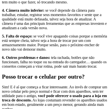
tem muito o que fazer, só trocando mesmo.
4. Câmera muito inferior:
se você depende da câmera para
trabalhar, estudar, registrar seus momentos favoritos e sente que a
qualidade está muito defasada, talvez seja hora de atualizar. A
câmera é uma das principais ferramentas que as empresas investem e
atualizam a cada versão nova.
5. Falta de espaço:
se você vive apagando coisas porque a memória
está sempre cheia, talvez seja a hora de trocar por um com
armazenamento maior. Porque senão, para o próximo encher de
novo não vai demorar muito.
6. Outros problemas e danos:
tela rachada, botões que não
funcionam, falha no toque ou na entrada do carregador… quando os
consertos começam a virar rotina, pode sair mais barato trocar.
Posso trocar o celular por outro?
Sim! E é aí que começa a ficar interessante. Ao invés de comprar um
novo celular pelo preço normal e ficar com dois aparelhos, sem ter
utilidade para o antigo,
você pode oferecer o usado para a loja em
troca de desconto.
As lojas costumam revender os aparelhos usados
em bom estado, geralmente a um preço menor, gerando ainda mais
ganhos.