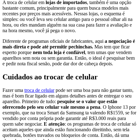
A troca de celular em
lojas de importados
, também é uma opção
bastante comum, principalmente para quem busca modelos mais
recentes por preços mais acessíveis. Nessas lojas, o esquema é
simples: ou você leva seu celular antigo para o pessoal olhar ali na
hora, ou eles mandam alguém na sua casa para fazer a avaliação e
na hora mesmo, você já pega o novo.
Diferente de programas oficiais de fabricantes, aqui
a negociação é
mais direta e pode até permitir pechinchas.
Mas tem que ficar
esperto porque
nem toda loja é confiável
, tem umas que vendem
aparelhos sem nota ou sem garantia. Então, o ideal é pesquisar bem
e pedir nota fiscal senão, pode dar dor de cabeça depois.
Cuidados ao trocar de celular
Fazer uma
troca de celular
pode ser uma boa para não gastar tanto,
mas é bom ficar ligado em alguns detalhes antes de entregar o seu
aparelho. Primeiro de tudo:
pesquise se o valor que estão
oferecendo pelo seu celular vale mesmo a pena
. O Iphone 13 por
exemplo, que na troca Smart da Samsung ta valendo R$1559, se for
vendido por conta própria pode garantir até R$3.000 reais para
quem sabe negociar.
E atenção
: os programas de troca de celular só
aceitam aqueles que ainda estão funcionando direitinho, sem tela
quebrada, botões travados ou bloqueios de conta. Então, dá uma