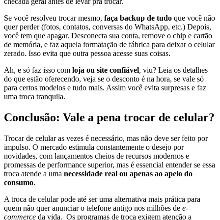
checada geral antes de levar pra trocar.
Se você resolveu trocar mesmo,
faça backup de tudo
que você não
quer perder (fotos, contatos, conversas do WhatsApp, etc.) Depois,
você tem que apagar. Desconecta sua conta, remove o chip e cartão
de memória, e faz aquela formatação de fábrica para deixar o celular
zerado. Isso evita que outra pessoa acesse suas coisas.
Ah, e só faz isso com
loja ou site confiável
, viu? Leia os detalhes
do que estão oferecendo, veja se o desconto é na hora, se vale só
para certos modelos e tudo mais. Assim você evita surpresas e faz
uma troca tranquila.
Conclusão: Vale a pena trocar de celular?
Trocar de celular as vezes é necessário, mas não deve ser feito por
impulso. O mercado estimula constantemente o desejo por
novidades, com lançamentos cheios de recursos modernos e
promessas de performance superior, mas é essencial entender se essa
troca atende a uma
necessidade real ou apenas ao apelo do
consumo
.
A troca de celular pode até ser uma alternativa mais prática para
quem não quer anunciar o telefone antigo nos milhões de
e-
commerce
da vida. Os programas de troca exigem atenção a