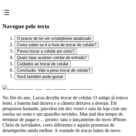
Navegue pelo texto
O prazer de ter um smartphone atualizado
Como saber se é a hora de trocar de celular?
Posso trocar o celular por outro?
Quais lojas aceitam celular de entrada?
Cuidados ao trocar de celular
Conclusão: Vale a pena trocar de celular?
Você também pode gostar
No fim do ano, Lucas decidiu trocar de celular. O antigo já estava
lento, a bateria mal durava e a câmera deixava a desejar. Ele
pesquisou bastante, parcelou em dez vezes e saiu da loja com um
sorriso no rosto e um aparelho novinho. Mas mal deu tempo de
terminar de pagar e… pronto: saiu o lançamento do novo iPhone.
Cheio de novidades, cores diferentes e aquela promessa de
desempenho ainda melhor. A vontade de trocar bateu de novo.