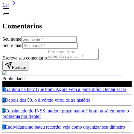
Ler
Comentários
Seu nome
Seu e-mail
Escreva seu comentário
Publicar
Publicidade
Leia também
1
Ganhou na bet? Que bom. Agora vem a parte difícil: tentar sacar
2
Depois dos 50, o divórcio virou outra história
3
Consignado do INSS mudou: prazo maior é bom ou só empurra o
problema pra frente?
4
Endividamento bateu recorde: veja como organizar seu dinheiro