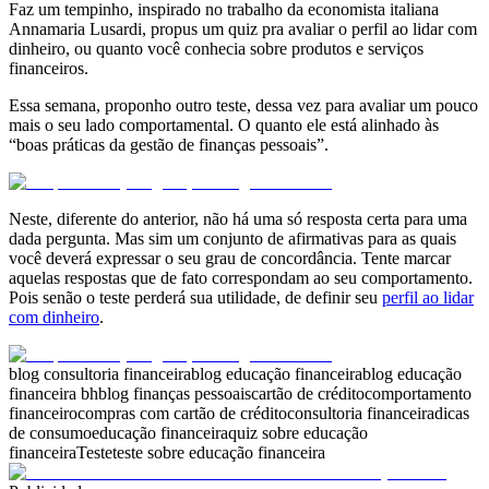
Faz um tempinho, inspirado no trabalho da economista italiana
Annamaria Lusardi, propus um quiz pra avaliar o perfil ao lidar com
dinheiro, ou quanto você conhecia sobre produtos e serviços
financeiros.
Essa semana, proponho outro teste, dessa vez para avaliar um pouco
mais o seu lado comportamental. O quanto ele está alinhado às
“boas práticas da gestão de finanças pessoais”.
Neste, diferente do anterior, não há uma só resposta certa para uma
dada pergunta. Mas sim um conjunto de afirmativas para as quais
você deverá expressar o seu grau de concordância. Tente marcar
aquelas respostas que de fato correspondam ao seu comportamento.
Pois senão o teste perderá sua utilidade, de definir seu
perfil ao lidar
com dinheiro
.
blog consultoria financeira
blog educação financeira
blog educação
financeira bh
blog finanças pessoais
cartão de crédito
comportamento
financeiro
compras com cartão de crédito
consultoria financeira
dicas
de consumo
educação financeira
quiz sobre educação
financeira
Teste
teste sobre educação financeira