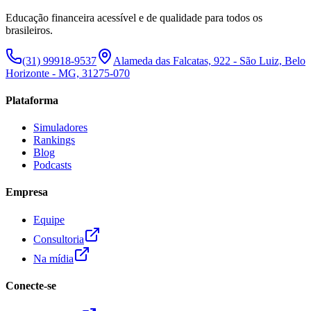
Educação financeira acessível e de qualidade para todos os
brasileiros.
(31) 99918-9537
Alameda das Falcatas, 922 - São Luiz, Belo
Horizonte - MG, 31275-070
Plataforma
Simuladores
Rankings
Blog
Podcasts
Empresa
Equipe
Consultoria
Na mídia
Conecte-se