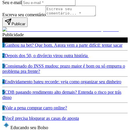
Seu e-mail
Escreva seu comentário
Publicar
Publicidade
Leia também
1
Ganhou na bet? Que bom. Agora vem a parte difícil: tentar sacar
2
Depois dos 50, o divórcio virou outra história
3
Consignado do INSS mudou: prazo maior é bom ou só empurra o
problema pra frente?
4
Endividamento bateu recorde: veja como organizar seu dinheiro
5
CDB pagando rendimento alto demais? Entenda o risco por trás
disso
6
Vale a pena comprar carro online?
7
Você precisa bloquear as casas de aposta
Educando seu Bolso