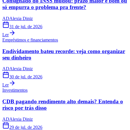
Consignado do INSS mudou: prazo maior é bom ou
só empurra o problema pra frente?
AD
Alexia Diniz
31 de jul. de 2026
Ler
Empréstimos e financiamentos
Endividamento bateu recorde: veja como organizar
seu dinheiro
AD
Alexia Diniz
30 de jul. de 2026
Ler
Investimentos
CDB pagando rendimento alto demais? Entenda o
risco por trás disso
AD
Alexia Diniz
29 de jul. de 2026