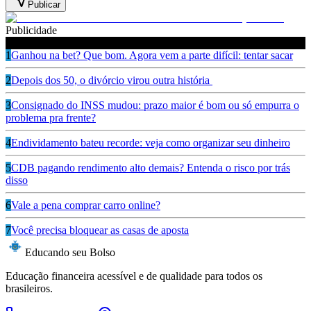
Publicar
Publicidade
Leia também
1
Ganhou na bet? Que bom. Agora vem a parte difícil: tentar sacar
2
Depois dos 50, o divórcio virou outra história
3
Consignado do INSS mudou: prazo maior é bom ou só empurra o
problema pra frente?
4
Endividamento bateu recorde: veja como organizar seu dinheiro
5
CDB pagando rendimento alto demais? Entenda o risco por trás
disso
6
Vale a pena comprar carro online?
7
Você precisa bloquear as casas de aposta
Educando seu Bolso
Educação financeira acessível e de qualidade para todos os
brasileiros.