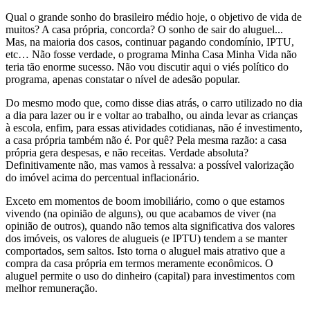
Qual o grande sonho do brasileiro médio hoje, o objetivo de vida de
muitos? A casa própria, concorda? O sonho de sair do aluguel...
Mas, na maioria dos casos, continuar pagando condomínio, IPTU,
etc… Não fosse verdade, o programa Minha Casa Minha Vida não
teria tão enorme sucesso. Não vou discutir aqui o viés político do
programa, apenas constatar o nível de adesão popular.
Do mesmo modo que, como disse dias atrás, o carro utilizado no dia
a dia para lazer ou ir e voltar ao trabalho, ou ainda levar as crianças
à escola, enfim, para essas atividades cotidianas, não é investimento,
a casa própria também não é. Por quê? Pela mesma razão: a casa
própria gera despesas, e não receitas. Verdade absoluta?
Definitivamente não, mas vamos à ressalva: a possível valorização
do imóvel acima do percentual inflacionário.
Exceto em momentos de boom imobiliário, como o que estamos
vivendo (na opinião de alguns), ou que acabamos de viver (na
opinião de outros), quando não temos alta significativa dos valores
dos imóveis, os valores de alugueis (e IPTU) tendem a se manter
comportados, sem saltos. Isto torna o aluguel mais atrativo que a
compra da casa própria em termos meramente econômicos. O
aluguel permite o uso do dinheiro (capital) para investimentos com
melhor remuneração.