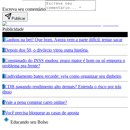
Escreva seu comentário
Publicar
Publicidade
Leia também
1
Ganhou na bet? Que bom. Agora vem a parte difícil: tentar sacar
2
Depois dos 50, o divórcio virou outra história
3
Consignado do INSS mudou: prazo maior é bom ou só empurra o
problema pra frente?
4
Endividamento bateu recorde: veja como organizar seu dinheiro
5
CDB pagando rendimento alto demais? Entenda o risco por trás
disso
6
Vale a pena comprar carro online?
7
Você precisa bloquear as casas de aposta
Educando seu Bolso