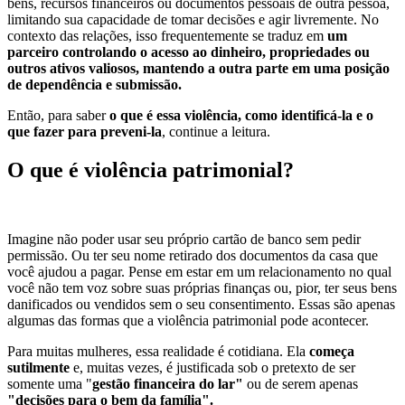
bens, recursos financeiros ou documentos pessoais de outra pessoa,
limitando sua capacidade de tomar decisões e agir livremente. No
contexto das relações, isso frequentemente se traduz em
um
parceiro controlando o acesso ao dinheiro, propriedades ou
outros ativos valiosos, mantendo a outra parte em uma posição
de dependência e submissão.
Então, para saber
o que é essa violência, como identificá-la e o
que fazer para preveni-la
, continue a leitura.
O que é violência patrimonial?
Imagine não poder usar seu próprio cartão de banco sem pedir
permissão. Ou ter seu nome retirado dos documentos da casa que
você ajudou a pagar. Pense em estar em um relacionamento no qual
você não tem voz sobre suas próprias finanças ou, pior, ter seus bens
danificados ou vendidos sem o seu consentimento. Essas são apenas
algumas das formas que a violência patrimonial pode acontecer.
Para muitas mulheres, essa realidade é cotidiana. Ela
começa
sutilmente
e, muitas vezes, é justificada sob o pretexto de ser
somente uma "
gestão financeira do lar"
ou de serem apenas
"decisões para o bem da família".